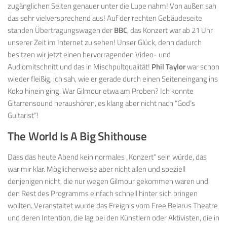
zugänglichen Seiten genauer unter die Lupe nahm! Von außen sah
das sehr vielversprechend aus! Auf der rechten Gebäudeseite
standen Übertragungswagen der
BBC
, das Konzert war ab 21 Uhr
unserer Zeit im Internet zu sehen! Unser Glück, denn dadurch
besitzen wir jetzt einen hervorragenden Video- und
Audiomitschnitt und das in Mischpultqualität!
Phil Taylor
war schon
wieder fleißig, ich sah, wie er gerade durch einen Seiteneingang ins
Koko hinein ging. War Gilmour etwa am Proben? Ich konnte
Gitarrensound heraushören, es klang aber nicht nach “God’s
Guitarist”!
The World Is A Big Shithouse
Dass das heute Abend kein normales „Konzert“ sein würde, das
war mir klar. Möglicherweise aber nicht allen und speziell
denjenigen nicht, die nur wegen Gilmour gekommen waren und
den Rest des Programms einfach schnell hinter sich bringen
wollten. Veranstaltet wurde das Ereignis vom Free Belarus Theatre
und deren Intention, die lag bei den Künstlern oder Aktivisten, die in