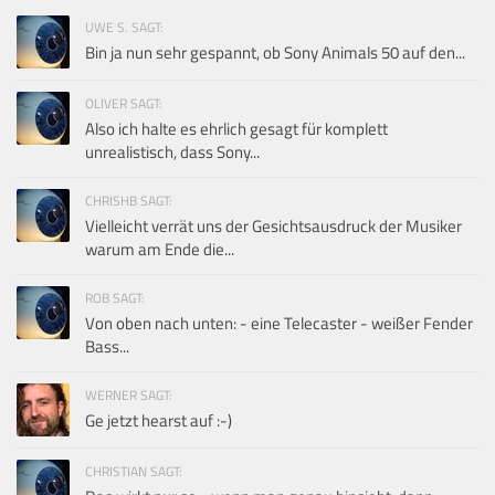
UWE S. SAGT:
Bin ja nun sehr gespannt, ob Sony Animals 50 auf den...
OLIVER SAGT:
Also ich halte es ehrlich gesagt für komplett
unrealistisch, dass Sony...
CHRISHB SAGT:
Vielleicht verrät uns der Gesichtsausdruck der Musiker
warum am Ende die...
ROB SAGT:
Von oben nach unten: - eine Telecaster - weißer Fender
Bass...
WERNER SAGT:
Ge jetzt hearst auf :-)
CHRISTIAN SAGT: