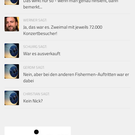
Das wirkt nur so - wenn man genau hinsieht, dann
bemerkt...
WERNER SAGT:
Ja, das war es. Zweimal mit jeweils 72.000
Konzertbesucher!
SCHUIRG SAGT:
War es ausverkauft
GERDM SAGT:
Nein, aber bei den anderen Fishermen-Auftritten war er
dabei
CHRISTIAN SAGT:
Kein Nick?