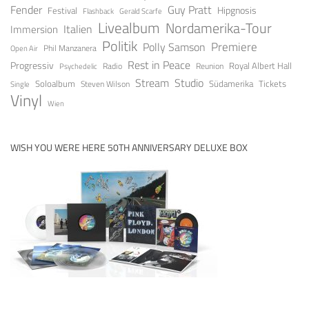
Fender
Guy Pratt
Festival
Hipgnosis
Gerald Scarfe
Flashback
Livealbum
Nordamerika-Tour
Italien
Immersion
Politik
Premiere
Polly Samson
Open Air
Phil Manzanera
Rest in Peace
Progressiv
Royal Albert Hall
Radio
Reunion
Psychedelic
Stream
Studio
Soloalbum
Tickets
Südamerika
Steven Wilson
Single
Vinyl
Wien
WISH YOU WERE HERE 50TH ANNIVERSARY DELUXE BOX