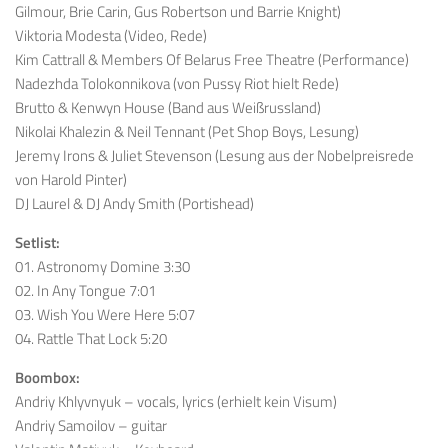
Gilmour, Brie Carin, Gus Robertson und Barrie Knight)
Viktoria Modesta (Video, Rede)
Kim Cattrall & Members Of Belarus Free Theatre (Performance)
Nadezhda Tolokonnikova (von Pussy Riot hielt Rede)
Brutto & Kenwyn House (Band aus Weißrussland)
Nikolai Khalezin & Neil Tennant (Pet Shop Boys, Lesung)
Jeremy Irons & Juliet Stevenson (Lesung aus der Nobelpreisrede
von Harold Pinter)
DJ Laurel & DJ Andy Smith (Portishead)
Setlist:
01. Astronomy Domine 3:30
02. In Any Tongue 7:01
03. Wish You Were Here 5:07
04. Rattle That Lock 5:20
Boombox:
Andriy Khlyvnyuk – vocals, lyrics (erhielt kein Visum)
Andriy Samoilov – guitar