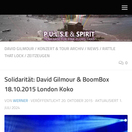
Unter dem Inhalt
DAVID GILMOUR
/
KONZERT & TOUR ARCHIV
/
NEWS
/
RATTLE
THAT LOCK
/
ZEITZEUGEN
0
Solidarität: David Gilmour & BoomBox
18.10.2015 London Koko
VON
WERNER
· VERÖFFENTLICHT
20. OKTOBER 2015
· AKTUALISIERT
1.
JULI 2024