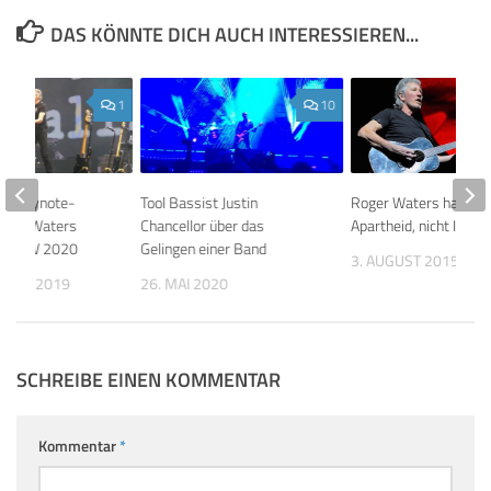
DAS KÖNNTE DICH AUCH INTERESSIEREN...
1
10
als Keynote-
Tool Bassist Justin
Roger Waters hasst d
oger Waters
Chancellor über das
Apartheid, nicht Israel
m SXSW 2020
Gelingen einer Band
3. AUGUST 2015
MBER 2019
26. MAI 2020
SCHREIBE EINEN KOMMENTAR
Kommentar
*