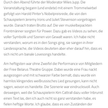
Durch den Abend führte der Moderator Miles Jupp. Die
Veranstaltung begann (und endete) mit einem Trommelwirbel
gefolgt von Harold Pinter’s Nobelpreisrede, die von den
Schauspielern Jeremy Irons und Juliet Stevenson vorgetragen
wurde. Danach traten Brutto auf. Die vier muskelbepackten
Frontmänner sorgten für Power. Dazu gab es Videos zu sehen, die
voller Symbolik und Szenen von Gewalt waren. Ich habe nicht
verstanden, worum es in den Songs ging, sie sangen in ihrer
Landessprache, die Videos deuteten aber eher darauf hin, dass es
sich nicht um banale Lovesongs handelte.
Am heftigsten war ohne Zweifel die Performance von Mitgliedern
der Free Belarus Theatre Gruppe. Dabei wurde eine Frau nackt
ausgezogen und mit schwarzer Farbe bemalt, dazu wurde ein
harmlos klingendes weißrussisches Lied gesungen, kann nicht
sagen, wovon es handelte. Die Szenerie war eindrucksvoll. Auch
deswegen, weil die Schauspielerin Kim Cattrall dazu voller Inbrunst
einen Text las, den ich auch nicht so ganz verstanden habe, es
fielen heftige Worte. Ich glaube, dass es von Zuständen der