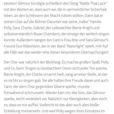
tanzten! Gilmour kündigte schließlich den Song “Rattle That Lock”
mit den Worten an, dass auch wir, die in vermeintlicher Sicherheit
leben, an den Schlössern der Macht rütteln sollten. Dann bat er
seinen Chor auf die Bühne! Darunter war seine „halbe“ Familie.
Polly, Sara, Charlie, Gabriel, der Leibwächter Barrie Knight und
selbstverständlich Bryan Chambers, der einzige der wirklich singen
konnte. Außerdem sangen Jon Carin’s Frau Brie und Sara Gilmour′s
Freund Gus Robertson, der in der Band “Razorlight” spielt, mit! Auf
alle Fälle war das wieder eine dieser besonderen Überraschungen!
Der Chor war natürlich der Blickfang. Es machte großen Spaß, Polly
und Co. beim Singen zu beobachten! Denn nicht jeder Ton passte,
Barrie Knight, der Charlie umarmt hielt, sang an einer Stelle, an der
es nichts zu singen gab. Sie alle hatten ihre Freude daran und auch
Carin, der dem Chor gegenüber Gitarre spielte, musste
fortwährend schmunzeln. Wieder kam mir das Solo, das Gilmour
spielte, leicht verändert vor. Natürlich nur Kleinigkeiten, aber doch
so, dass es mir auffiel. Vielleicht ist das aber auch alles bloße
Einbildung meinerseits. Und weil Polly wegen ihres Einsatzes im