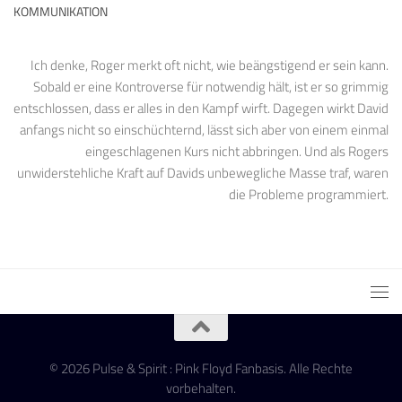
KOMMUNIKATION
Ich denke, Roger merkt oft nicht, wie beängstigend er sein kann.
Sobald er eine Kontroverse für notwendig hält, ist er so grimmig
entschlossen, dass er alles in den Kampf wirft. Dagegen wirkt David
anfangs nicht so einschüchternd, lässt sich aber von einem einmal
eingeschlagenen Kurs nicht abbringen. Und als Rogers
unwiderstehliche Kraft auf Davids unbewegliche Masse traf, waren
die Probleme programmiert.
© 2026 Pulse & Spirit : Pink Floyd Fanbasis. Alle Rechte
vorbehalten.