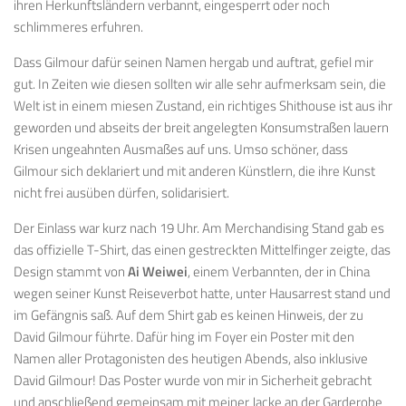
ihren Herkunftsländern verbannt, eingesperrt oder noch
schlimmeres erfuhren.
Dass Gilmour dafür seinen Namen hergab und auftrat, gefiel mir
gut. In Zeiten wie diesen sollten wir alle sehr aufmerksam sein, die
Welt ist in einem miesen Zustand, ein richtiges Shithouse ist aus ihr
geworden und abseits der breit angelegten Konsumstraßen lauern
Krisen ungeahnten Ausmaßes auf uns. Umso schöner, dass
Gilmour sich deklariert und mit anderen Künstlern, die ihre Kunst
nicht frei ausüben dürfen, solidarisiert.
Der Einlass war kurz nach 19 Uhr. Am Merchandising Stand gab es
das offizielle T-Shirt, das einen gestreckten Mittelfinger zeigte, das
Design stammt von
Ai Weiwei
, einem Verbannten, der in China
wegen seiner Kunst Reiseverbot hatte, unter Hausarrest stand und
im Gefängnis saß. Auf dem Shirt gab es keinen Hinweis, der zu
David Gilmour führte. Dafür hing im Foyer ein Poster mit den
Namen aller Protagonisten des heutigen Abends, also inklusive
David Gilmour! Das Poster wurde von mir in Sicherheit gebracht
und anschließend gemeinsam mit meiner Jacke an der Garderobe