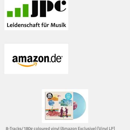
8-Tracks/180g coloured vinyl (Amazon Exclusive) [Vinyl LP]