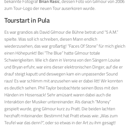
bekannte Fotograf
Brian Rasic
, dessen Foto von Gilmour von 2006
zum Tour-Logo der neuen Tour auserkoren wurde.
Tourstart in Pula
Es war grandios als David Gilmour die Bühne betrat und “5 A.M.”
spielte. Was soll ich schreiben, diesen Mann endlich
wiederzusehen, das war großartig! “Faces Of Stone” für mich gleich
einen Höhepunkt! Bei “The Blue” hatte Gilmour totale
Schwierigkeiten. Wie ich dann in Verona von den Sängern Louise
und Bryan erfuhr, war eins dieser elektronischen Dinger, auf die er
drauf steigt kaputt und deswegen kam ein unpassender Sound
raus! Es war schlimm mit anzusehen wie er dabei litt! Wir konnten
es deutlich sehen. Phil Taylor beobachtete seinen Boss mit den
Händen im Hosensack! Sehr amüsant waren dabei auch die
Interaktion der Musiker untereinander. Als danach “Money”
gespielt wurde, ging Gilmour kurz zu Pratt. Die beiden lachten
herzhaft miteinander. Bestimmt hat Pratt etwas wie: „Was zum
Teufel war das denn?“, oder so etwas in der Art zu ihm gesagt!