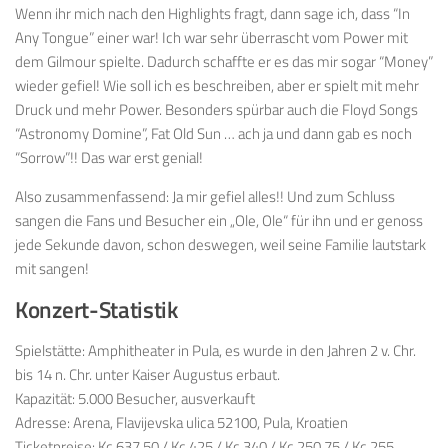
Wenn ihr mich nach den Highlights fragt, dann sage ich, dass “In
Any Tongue” einer war! Ich war sehr überrascht vom Power mit
dem Gilmour spielte. Dadurch schaffte er es das mir sogar “Money”
wieder gefiel! Wie soll ich es beschreiben, aber er spielt mit mehr
Druck und mehr Power. Besonders spürbar auch die Floyd Songs
“Astronomy Domine”, Fat Old Sun … ach ja und dann gab es noch
“Sorrow”!! Das war erst genial!
Also zusammenfassend: Ja mir gefiel alles!! Und zum Schluss
sangen die Fans und Besucher ein „Ole, Ole“ für ihn und er genoss
jede Sekunde davon, schon deswegen, weil seine Familie lautstark
mit sangen!
Konzert-Statistik
Spielstätte: Amphitheater in Pula, es wurde in den Jahren 2 v. Chr.
bis 14 n. Chr. unter Kaiser Augustus erbaut.
Kapazität: 5.000 Besucher, ausverkauft
Adresse: Arena, Flavijevska ulica 52100, Pula, Kroatien
Ticketpreise: Kc 637.50 / Kc 425 / Kc 340 / Kc 250.75 / Kc 255