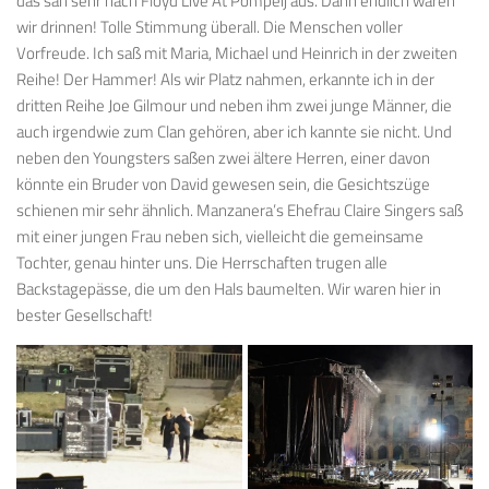
das sah sehr nach Floyd Live At Pompeij aus. Dann endlich waren
wir drinnen! Tolle Stimmung überall. Die Menschen voller
Vorfreude. Ich saß mit Maria, Michael und Heinrich in der zweiten
Reihe! Der Hammer! Als wir Platz nahmen, erkannte ich in der
dritten Reihe Joe Gilmour und neben ihm zwei junge Männer, die
auch irgendwie zum Clan gehören, aber ich kannte sie nicht. Und
neben den Youngsters saßen zwei ältere Herren, einer davon
könnte ein Bruder von David gewesen sein, die Gesichtszüge
schienen mir sehr ähnlich. Manzanera’s Ehefrau Claire Singers saß
mit einer jungen Frau neben sich, vielleicht die gemeinsame
Tochter, genau hinter uns. Die Herrschaften trugen alle
Backstagepässe, die um den Hals baumelten. Wir waren hier in
bester Gesellschaft!