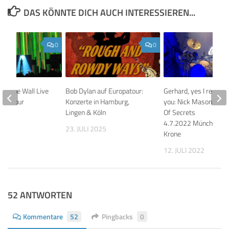
DAS KÖNNTE DICH AUCH INTERESSIEREN...
0
0
rs The Wall Live
Bob Dylan auf Europatour:
Gerhard, yes I remem
ropatour
Konzerte in Hamburg,
you: Nick Mason’s Sau
Lingen & Köln
Of Secrets
010
4.7.2022 München, Ci
23. JULI 2025
Krone
12. JULI 2022
52 ANTWORTEN
Kommentare
52
Pingbacks
0