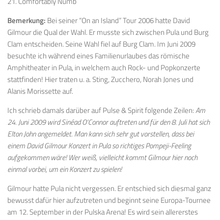
21. Comfortably Numb
Bemerkung:
Bei seiner “On an Island” Tour 2006 hatte David
Gilmour die Qual der Wahl. Er musste sich zwischen Pula und Burg
Clam entscheiden. Seine Wahl fiel auf Burg Clam. Im Juni 2009
besuchte ich während eines Familienurlaubes das römische
Amphitheater in Pula, in welchem auch Rock- und Popkonzerte
stattfinden! Hier traten u. a. Sting, Zucchero, Norah Jones und
Alanis Morissette auf.
Ich schrieb damals darüber auf Pulse & Spirit folgende Zeilen:
Am
24. Juni 2009 wird Sinéad O’Connor auftreten und für den 8. Juli hat sich
Elton John angemeldet. Man kann sich sehr gut vorstellen, dass bei
einem David Gilmour Konzert in Pula so richtiges Pompeji-Feeling
aufgekommen wäre! Wer weiß, vielleicht kommt Gilmour hier noch
einmal vorbei, um ein Konzert zu spielen!
Gilmour hatte Pula nicht vergessen. Er entschied sich diesmal ganz
bewusst dafür hier aufzutreten und beginnt seine Europa-Tournee
am 12. September in der Pulska Arena! Es wird sein allererstes