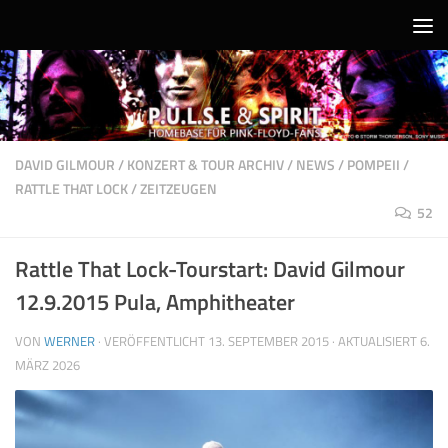
Unter dem Inhalt
DAVID GILMOUR
/
KONZERT & TOUR ARCHIV
/
NEWS
/
POMPEII
/
RATTLE THAT LOCK
/
ZEITZEUGEN
52
Rattle That Lock-Tourstart: David Gilmour
12.9.2015 Pula, Amphitheater
VON
WERNER
· VERÖFFENTLICHT
13. SEPTEMBER 2015
· AKTUALISIERT
6.
MÄRZ 2026