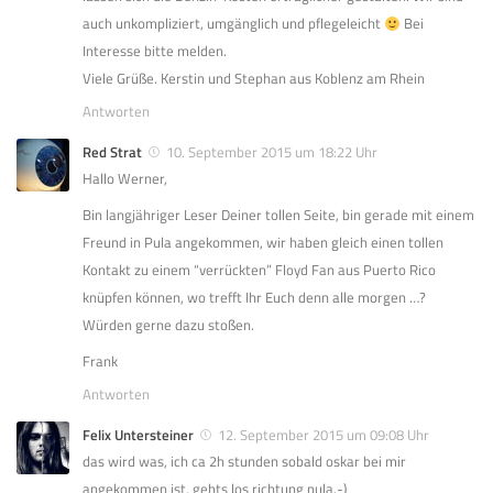
auch unkompliziert, umgänglich und pflegeleicht
Bei
Interesse bitte melden.
Viele Grüße. Kerstin und Stephan aus Koblenz am Rhein
Antworten
Red Strat
10. September 2015 um 18:22 Uhr
Hallo Werner,
Bin langjähriger Leser Deiner tollen Seite, bin gerade mit einem
Freund in Pula angekommen, wir haben gleich einen tollen
Kontakt zu einem “verrückten” Floyd Fan aus Puerto Rico
knüpfen können, wo trefft Ihr Euch denn alle morgen …?
Würden gerne dazu stoßen.
Frank
Antworten
Felix Untersteiner
12. September 2015 um 09:08 Uhr
das wird was, ich ca 2h stunden sobald oskar bei mir
angekommen ist, gehts los richtung pula.-)