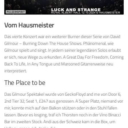
Vom Hausmeister
Das vierte Konzert war ein weiterer Burner dieser Serie von David
Gilmour – Burning Down The House Shows. Phänomenal, wie
Gilmour spielt und singt. In jedem seiner legendären Solos erlaubt
er sich, neue Wege zu erkunden. A Great Day For Freedom, Coming
Back To Life, In Any Tongue und Marooned Gitarrenweise neu
interpretiert.
The Place to be
Das Gilmour Spektakel wurde von GeckoFloyd and me von Door 6,
2nd Tier 32, Seat 1, £247 aus genossen. A Super Platz, niemand vor
mir, konnte mich auf den Balkon stützen oder in den Stuhl fallen
lassen. Bevor es losging, traf ich Thorsten noch in der Vino Binacci
Bar im zweiten Stock. Andi aus der Schweiz kam in die Box, um