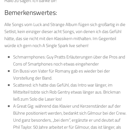
Hallo zu sagen. Ich danke dir!
Bemerkenswertes:
Alle Songs vom Luck and Strange Album fügen sich großartig in die
Setlist, kein einziger dieser acht Songs, von denen ich das Gefühl
hätte, das sie nicht mit den Klassikern mithalten. Im Gegenteil
würde ich gern noch A Single Spark live sehen!
Schmarrnphones: Guy Pratts Erläuterungen über die Pros and
Cons of Smartphones noch etwas eingehender
Ein Bussi von Vater für Romany gab es wieder bei der
Vorstellung der Band.
Scattered: ich hatte das Gefühl, das Intro war länger, im
Mittelteil tobte sich Rob Gentry etwas länger aus. Brickman
ließ zum Solo die Laser los!
A Great Gig: während das Klavier und Kerzenständer auf der
Bühne positioniert werden, bedankt sich Gilmour bei der Crew.
Und ganz besonders, „bei dem“, ergänzte er und deutet auf
Phil Taylor. 50 Jahre arbeitet er für Gilmour, das ist länger, als