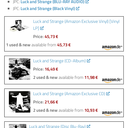
JPC:
Luck and Strange (BLU-RAY AUDIO)
JPC:
Luck and Strange (Black Vinyl)
Luck and Strange (Amazon Exclusive Vinyl) [Vinyl
LP]
Price:
45,73 €
1 used & new
available from
45,73 €
Luck and Strange (CD-Album)
Price:
16,49 €
2 used & new
available from
11,98 €
Luck and Strange (Amazon Exclusive CD)
Price:
21,66 €
2 used & new
available from
10,93 €
Luck and Strange (Disc Blu-Ray)