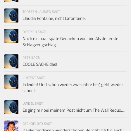
TORSTEN LAUMEN SAGT:
Claudia Fontaine, nicht Lafontaine.
DIETRICH SAGT:
Noch ein paar späte Gedanken von mir: Als der erste
Schlagzeugschlag...
PETE SAGT:
COOLE SACHE das!
VINCENT SAGT:
Ja leider! Und schon wieder zwei Jahre her', geht wieder
schnell.
UWE S. SAGT:
Es ging mir bei meinem Post nicht um The Wall Redux,...
GECKOFLOYD SAGT:
Danke für diesen wunderschönen Bericht! Ich bin auch