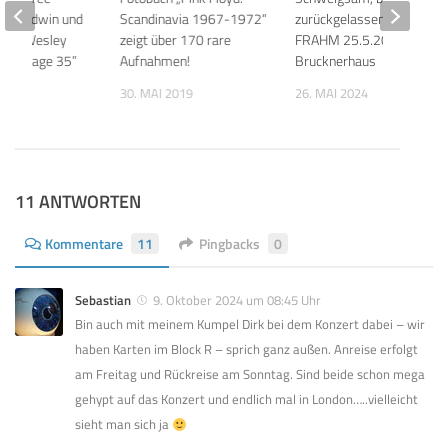
olin Edwin und
Scandinavia 1967-1972“
zurückgelassen: NILS
 John Wesley
zeigt über 170 rare
FRAHM 25.5.2024 Linz,
s “Voyage 35”
Aufnahmen!
Brucknerhaus
 2026
30. MAI 2019
26. MAI 2024
11 ANTWORTEN
Kommentare
11
Pingbacks
0
Sebastian
9. Oktober 2024 um 08:45 Uhr
Bin auch mit meinem Kumpel Dirk bei dem Konzert dabei – wir
haben Karten im Block R – sprich ganz außen. Anreise erfolgt
am Freitag und Rückreise am Sonntag. Sind beide schon mega
gehypt auf das Konzert und endlich mal in London…..vielleicht
sieht man sich ja