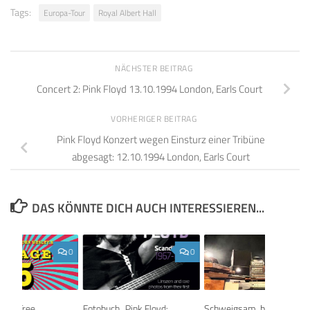
Tags:
Europa-Tour
Royal Albert Hall
NÄCHSTER BEITRAG
Concert 2: Pink Floyd 13.10.1994 London, Earls Court
VORHERIGER BEITRAG
Pink Floyd Konzert wegen Einsturz einer Tribüne
abgesagt: 12.10.1994 London, Earls Court
DAS KÖNNTE DICH AUCH INTERESSIEREN...
0
0
pine-Tree
Fotobuch „Pink Floyd:
Schweigsam, beeindruckt