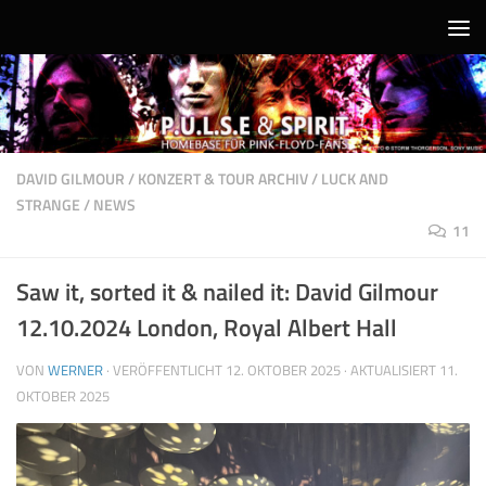
Unter dem Inhalt
DAVID GILMOUR
/
KONZERT & TOUR ARCHIV
/
LUCK AND
STRANGE
/
NEWS
11
Saw it, sorted it & nailed it: David Gilmour
12.10.2024 London, Royal Albert Hall
VON
WERNER
· VERÖFFENTLICHT
12. OKTOBER 2025
· AKTUALISIERT
11.
OKTOBER 2025