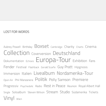
LOST FOR WORDS
Boxset
Cinema
Charity
Aubrey Powell
Birthday
Cambridge
Charts
Collection
Deutschland
Coverversion
Europa-Tour
Exhibition
Fans
Dokumentation
Echoes
Fender
Guy Pratt
Festival
Hipgnosis
Gerald Scarfe
Flashback
Livealbum
Nordamerika-Tour
Italien
Immersion
Politik
Premiere
Polly Samson
Open Air
Phil Manzanera
Rest in Peace
Progressiv
Royal Albert Hall
Radio
Reunion
Psychedelic
Stream
Studio
Soloalbum
Tickets
Südamerika
Steven Wilson
Single
Vinyl
Wien