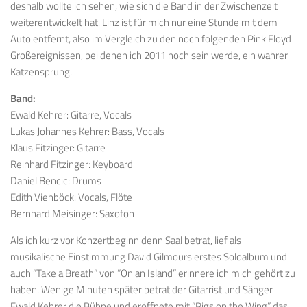
deshalb wollte ich sehen, wie sich die Band in der Zwischenzeit
weiterentwickelt hat. Linz ist für mich nur eine Stunde mit dem
Auto entfernt, also im Vergleich zu den noch folgenden Pink Floyd
Großereignissen, bei denen ich 2011 noch sein werde, ein wahrer
Katzensprung.
Band:
Ewald Kehrer: Gitarre, Vocals
Lukas Johannes Kehrer: Bass, Vocals
Klaus Fitzinger: Gitarre
Reinhard Fitzinger: Keyboard
Daniel Bencic: Drums
Edith Viehböck: Vocals, Flöte
Bernhard Meisinger: Saxofon
Als ich kurz vor Konzertbeginn denn Saal betrat, lief als
musikalische Einstimmung David Gilmours erstes Soloalbum und
auch “Take a Breath” von “On an Island” erinnere ich mich gehört zu
haben. Wenige Minuten später betrat der Gitarrist und Sänger
Ewald Kehrer die Bühne und eröffnete mit “Pigs on the Wing” das