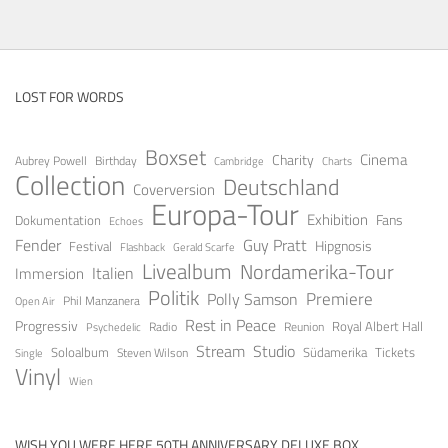
LOST FOR WORDS
Boxset
Cinema
Charity
Aubrey Powell
Birthday
Cambridge
Charts
Collection
Deutschland
Coverversion
Europa-Tour
Exhibition
Fans
Dokumentation
Echoes
Fender
Guy Pratt
Festival
Hipgnosis
Gerald Scarfe
Flashback
Livealbum
Nordamerika-Tour
Italien
Immersion
Politik
Premiere
Polly Samson
Open Air
Phil Manzanera
Rest in Peace
Progressiv
Royal Albert Hall
Radio
Reunion
Psychedelic
Stream
Studio
Soloalbum
Tickets
Südamerika
Steven Wilson
Single
Vinyl
Wien
WISH YOU WERE HERE 50TH ANNIVERSARY DELUXE BOX