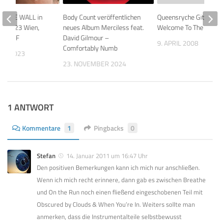
of THE WALL in
Body Count veröffentlichen
Queensryche Gitarrist
.2.2023 Wien,
neues Album Merciless feat.
Welcome To The Mach
 Halle F
David Gilmour –
9. APRIL 2008
Comfortably Numb
UAR 2023
23. NOVEMBER 2024
1 ANTWORT
Kommentare
1
Pingbacks
0
Stefan
14. Januar 2011 um 16:47 Uhr
Den positiven Bemerkungen kann ich mich nur anschließen.
Wenn ich mich recht erinnere, dann gab es zwischen Breathe
und On the Run noch einen fließend eingeschobenen Teil mit
Obscured by Clouds & When You’re In. Weiters sollte man
anmerken, dass die Instrumentalteile selbstbewusst