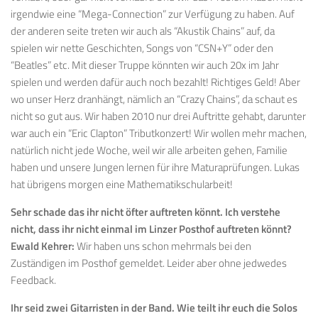
irgendwie eine “Mega-Connection” zur Verfügung zu haben. Auf
der anderen seite treten wir auch als “Akustik Chains” auf, da
spielen wir nette Geschichten, Songs von “CSN+Y” oder den
“Beatles” etc. Mit dieser Truppe könnten wir auch 20x im Jahr
spielen und werden dafür auch noch bezahlt! Richtiges Geld! Aber
wo unser Herz dranhängt, nämlich an “Crazy Chains”, da schaut es
nicht so gut aus. Wir haben 2010 nur drei Auftritte gehabt, darunter
war auch ein “Eric Clapton” Tributkonzert! Wir wollen mehr machen,
natürlich nicht jede Woche, weil wir alle arbeiten gehen, Familie
haben und unsere Jungen lernen für ihre Maturaprüfungen. Lukas
hat übrigens morgen eine Mathematikschularbeit!
Sehr schade das ihr nicht öfter auftreten könnt. Ich verstehe
nicht, dass ihr nicht einmal im Linzer Posthof auftreten könnt?
Ewald Kehrer:
Wir haben uns schon mehrmals bei den
Zuständigen im Posthof gemeldet. Leider aber ohne jedwedes
Feedback.
Ihr seid zwei Gitarristen in der Band. Wie teilt ihr euch die Solos