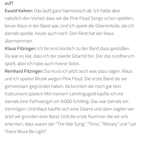
auf?
Ewald Kehrer:
Das läuft ganz harmonisch ab. Ich hatte aber
natürlich den Vorteil, dass wir die Pink Floyd Songs schon spielten,
bevor Klaus in der Band war. Und ich spiele die Gitarrenteile, die ich
damals spielte, heute auch noch. Den Rest hat der Klaus
übernommen.
Klaus Fitzinger:
Ich bin erst kürzlich zu der Band dazu gestoßen.
Da war es klar, dass ich der zweite Gitarrist bin. Der das rundherum
spielt, aber ich habe auch meine Solos.
Reinhard Fitzinger:
Da muss ich jetzt auch was dazu sagen. Klaus
und ich spielen Musik wegen Pink Floyd. Die erste Band die wir
gemeinsam gegründet haben, da konnten wir noch gar kein
Instrument spielen! Mit meinem Lehrlingsgeld kaufte ich mir
damals eine Farfisaorgel um 9.000 Schilling. Das war damals ein
Vermögen. Und Klaus kaufte sich eine Gitarre und dann sagten wir:
Jetzt wir gründen eine Band. Und die erste Nummer die wir uns
erlernten, dass waren der “The Nile Song”, “Time”, “Money” und “Let
There More Be Light”.