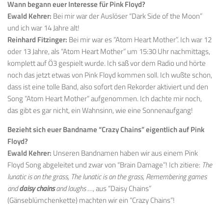
Wann begann euer Interesse für Pink Floyd?
Ewald Kehrer:
Bei mir war der Auslöser “Dark Side of the Moon”
und ich war 14 Jahre alt!
Reinhard Fitzinger:
Bei mir war es “Atom Heart Mother”. Ich war 12
oder 13 Jahre, als “Atom Heart Mother” um 15:30 Uhr nachmittags,
komplett auf Ö3 gespielt wurde. Ich saß vor dem Radio und hörte
noch das jetzt etwas von Pink Floyd kommen soll. Ich wußte schon,
dass ist eine tolle Band, also sofort den Rekorder aktiviert und den
Song “Atom Heart Mother” aufgenommen. Ich dachte mir noch,
das gibt es gar nicht, ein Wahnsinn, wie eine Sonnenaufgang!
Bezieht sich euer Bandname “Crazy Chains” eigentlich auf Pink
Floyd?
Ewald Kehrer:
Unseren Bandnamen haben wir aus einem Pink
Floyd Song abgeleitet und zwar von “Brain Damage”! Ich zitiere:
The
lunatic is on the grass, The lunatic is on the grass, Remembering games
and
daisy chains
and laughs
…, aus “Daisy Chains”
(Gänseblümchenkette) machten wir ein “Crazy Chains”!