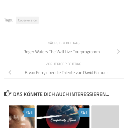
Tags:
Coverversion
NÄCHSTER BEITRAG
Roger Waters The Wall Live Tourprogramm
VORHERIGER BEITRAG
Bryan Ferry über die Talente von David Gilmour
DAS KÖNNTE DICH AUCH INTERESSIEREN...
6
5