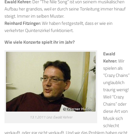
Ewald Kehrer:
Der “The Nile Song” ist von seinem musikalischen
Aufbau her grandios, weil er durch seine Tonleitung immer hinauf
steigt. Immer im selben Muster.
Reinhard Fitzinger:
Wir haben festgestellt, dass er wie ein
verkehrter Quintenzirkel funktioniert.
Wie viele Konzerte spielt ihr im Jahr?
Ewald
Kehrer:
Wir
spielen als
“Crazy Chains”
unglaublich
traurig wenig!
Weil “Crazy
Chains” oder
diese Art von
13.1.2011 Linz: Ewald Kehrer
Musik sich
schlecht
verkauft, oder gar nicht verkauft. Und wir das Problem haben nicht