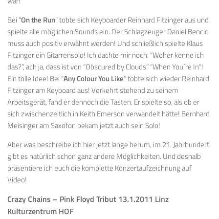
war!
Bei “
On the Run
” tobte sich Keyboarder Reinhard Fitzinger aus und
spielte alle möglichen Sounds ein. Der Schlagzeuger Daniel Bencic
muss auch positiv erwähnt werden! Und schließlich spielte Klaus
Fitzinger ein Gitarrensolo! Ich dachte mir noch: “Woher kenne ich
das?”, ach ja, dass ist von “Obscured by Clouds” “When You´re In”!
Ein tolle Idee! Bei “
Any Colour You Like
” tobte sich wieder Reinhard
Fitzinger am Keyboard aus! Verkehrt stehend zu seinem
Arbeitsgerät, fand er dennoch die Tasten. Er spielte so, als ob er
sich zwischenzeitlich in Keith Emerson verwandelt hätte! Bernhard
Meisinger am Saxofon bekam jetzt auch sein Solo!
Aber was beschreibe ich hier jetzt lange herum, im 21. Jahrhundert
gibt es natürlich schon ganz andere Möglichkeiten. Und deshalb
präsentiere ich euch die komplette Konzertaufzeichnung auf
Video!
Crazy Chains – Pink Floyd Tribut 13.1.2011 Linz
Kulturzentrum HOF