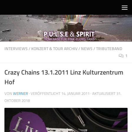
Unter dem Inhalt
INTERVIEWS
/
KONZERT & TOUR ARCHIV
/
NEWS
/
TRIBUTEBAND
1
Crazy Chains 13.1.2011 Linz Kulturzentrum
Hof
VON
WERNER
· VERÖFFENTLICHT
14. JANUAR 2011
· AKTUALISIERT
31.
OKTOBER 2018