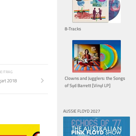
8-Tracks
BEITRAG
Clowns and Jugglers: the Songs
gart 2018
of Syd Barrett [Vinyl LP]
AUSSIE FLOYD 2027
5