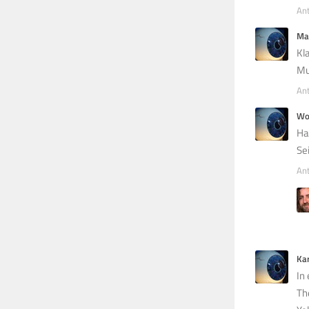
An
Ma
Kl
Mu
An
Wo
Ha
Sei
An
Kar
In
Th