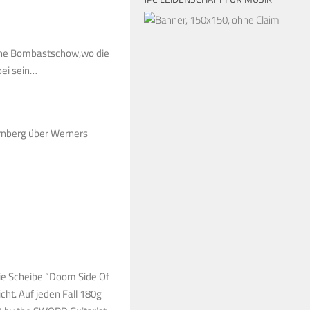
tische Bombastschow,wo die
bei sein…
ürnberg über Werners
ie Scheibe “Doom Side Of
cht. Auf jeden Fall 180g