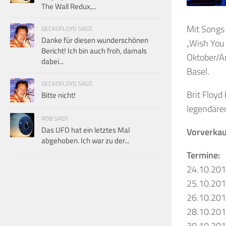
The Wall Redux,...
Mit Songs 
GECKOFLOYD SAGT:
Danke für diesen wunderschönen
„Wish You 
Bericht! Ich bin auch froh, damals
Oktober/A
dabei...
Basel.
GECKOFLOYD SAGT:
Brit Floyd
Bitte nicht!
legendären
ROB SAGT:
Das UFO hat ein letztes Mal
Vorverkau
abgehoben. Ich war zu der...
Termine:
24.10.20
25.10.20
26.10.20
28.10.20
30.10.20