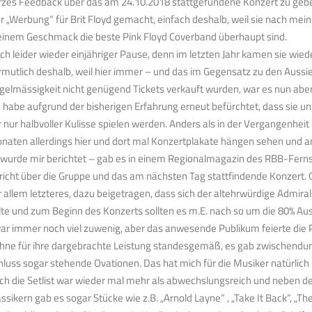
rzes Feedback über das am 24.10.2018 stattgefundene Konzert zu gebe
er „Werbung“ für Brit Floyd gemacht, einfach deshalb, weil sie nach mei
inem Geschmack die beste Pink Floyd Coverband überhaupt sind.
ch leider wieder einjähriger Pause, denn im letzten Jahr kamen sie wiede
rmutlich deshalb, weil hier immer – und das im Gegensatz zu den Aussi
gelmässigkeit nicht genügend Tickets verkauft wurden, war es nun aber
h habe aufgrund der bisherigen Erfahrung erneut befürchtet, dass sie 
r nur halbvoller Kulisse spielen werden. Anders als in der Vergangenheit 
naten allerdings hier und dort mal Konzertplakate hängen sehen und 
 wurde mir berichtet – gab es in einem Regionalmagazin des RBB-Fern
richt über die Gruppe und das am nächsten Tag stattfindende Konzert. O
r allem letzteres, dazu beigetragen, dass sich der altehrwürdige Admir
llte und zum Beginn des Konzerts sollten es m.E. nach so um die 80% Au
ar immer noch viel zuwenig, aber das anwesende Publikum feierte die 
hne für ihre dargebrachte Leistung standesgemäß, es gab zwischendur
hluss sogar stehende Ovationen. Das hat mich für die Musiker natürlich 
ch die Setlist war wieder mal mehr als abwechslungsreich und neben de
assikern gab es sogar Stücke wie z.B. „Arnold Layne“ , „Take It Back“, „Th