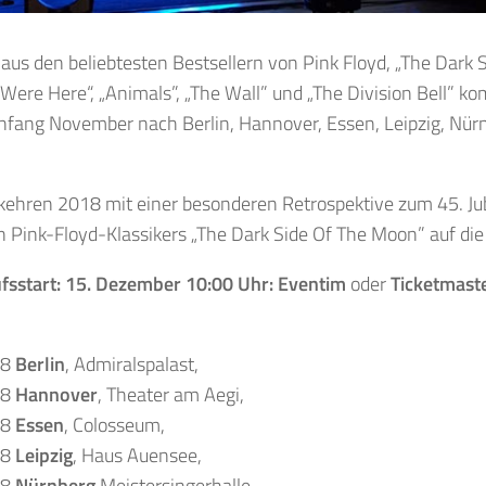
aus den beliebtesten Bestsellern von Pink Floyd, „The Dark 
Were Here“, „Animals”, „The Wall” und „The Division Bell” k
nfang November nach Berlin, Hannover, Essen, Leipzig, Nürn
 kehren 2018 mit einer besonderen Retrospektive zum 45. Ju
 Pink-Floyd-Klassikers „The Dark Side Of The Moon” auf di
fsstart: 15. Dezember 10:00 Uhr: Eventim
oder
Ticketmast
18
Berlin
, Admiralspalast,
18
Hannover
, Theater am Aegi,
18
Essen
, Colosseum,
18
Leipzig
, Haus Auensee,
18
Nürnberg
Meistersingerhalle,