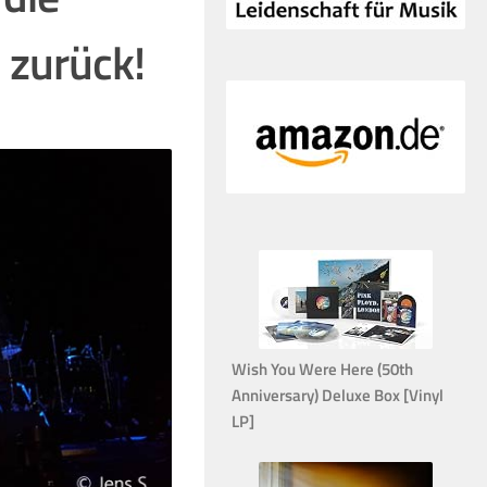
 zurück!
Wish You Were Here (50th
Anniversary) Deluxe Box [Vinyl
LP]