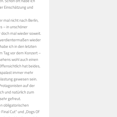
n. Schon oft habe ich
ner Einschätzung und
r mal nicht nach Berlin,
es – in unschöner
 doch mal wieder soweit.
unverdientermaßen wieder
habe ich in den letzten
am Tag vor dem Konzert –
sehens wohl auch einen
ffensichtlich hat beides,
alspalast immer mehr
slastung gewesen sein.
Protagonisten auf der
ch und natürlich zum
sehr gefreut.
n obligatorischen
e Final Cut“ und „Dogs Of