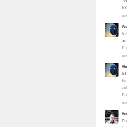
Ye
KY
An
Wo
Ve
am
Pre
An
Alo
Ic
Fa
zuf
Da
An
An
Da