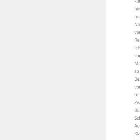
ku
hi
me
Na
ve
Re
Ic
vo
Mo
so
Be
vo
fü
Zw
Bü
Sc
Au
Kl