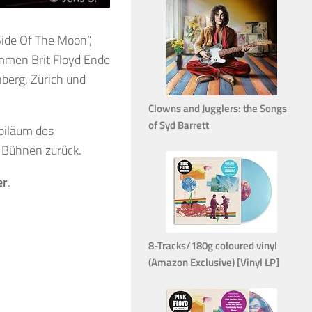
Side Of The Moon“,
ommen Brit Floyd Ende
berg, Zürich und
Clowns and Jugglers: the Songs
of Syd Barrett
biläum des
e Bühnen zurück.
er
.
8-Tracks/180g coloured vinyl
(Amazon Exclusive) [Vinyl LP]