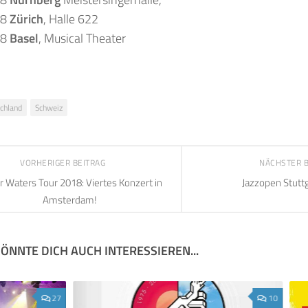
18
Zürich
, Halle 622
18
Basel
, Musical Theater
chland
Schweiz
VORHERIGER BEITRAG
NÄCHSTER 
 Waters Tour 2018: Viertes Konzert in
Jazzopen Stutt
Amsterdam!
ÖNNTE DICH AUCH INTERESSIEREN...
27
10