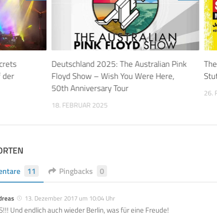
crets
Deutschland 2025: The Australian Pink
The
 der
Floyd Show – Wish You Were Here,
Stu
50th Anniversary Tour
26.
18. FEBRUAR 2025
ORTEN
ntare
11
Pingbacks
0
dreas
13. Dezember 2017 um 10:04 Uhr
S!!! Und endlich auch wieder Berlin, was für eine Freude!