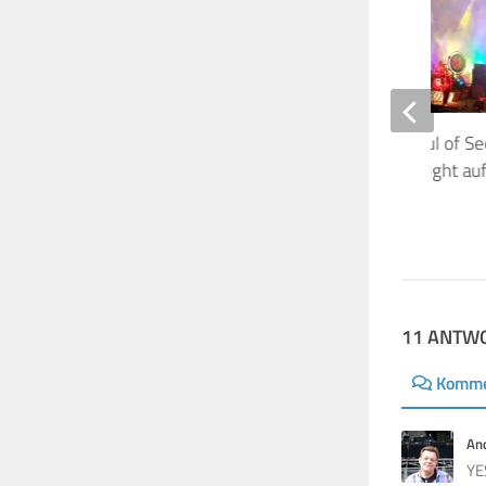
Nick Mason’s Saucerful of Se
Headliner der Prog-Night auf
Loreley, 20.7.2019
20. JULI 2026
11 ANTW
Komme
An
YE