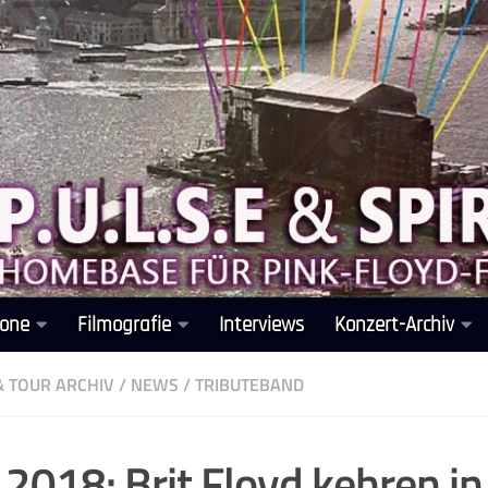
one
Filmografie
Interviews
Konzert-Archiv
& TOUR ARCHIV
/
NEWS
/
TRIBUTEBAND
 2018: Brit Floyd kehren in