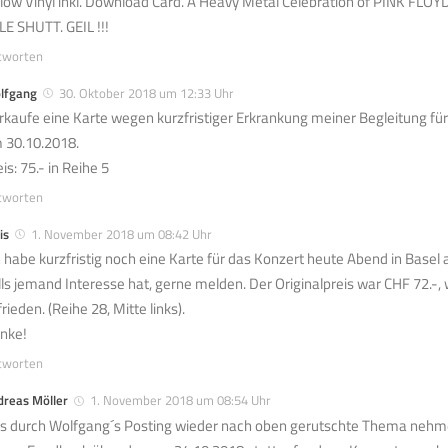
llow Vinyl inkl. Download Card. A Heavy Metal Celebration of PINK FLOY
LE SHUTT. GEIL !!!
tworten
lfgang
30. Oktober 2018 um 12:33 Uhr
rkaufe eine Karte wegen kurzfristiger Erkrankung meiner Begleitung fü
 30.10.2018.
is: 75.- in Reihe 5
tworten
is
1. November 2018 um 08:42 Uhr
h habe kurzfristig noch eine Karte für das Konzert heute Abend in Basel
lls jemand Interesse hat, gerne melden. Der Originalpreis war CHF 72.-,
rieden. (Reihe 28, Mitte links).
nke!
tworten
dreas Möller
1. November 2018 um 08:54 Uhr
s durch Wolfgang´s Posting wieder nach oben gerutschte Thema nehme 