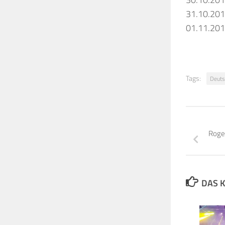
31.10.20
01.11.20
Tags:
Deuts
Roger
DAS K