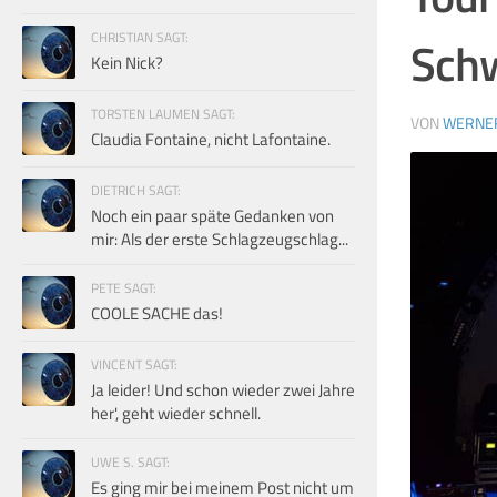
CHRISTIAN SAGT:
Schw
Kein Nick?
TORSTEN LAUMEN SAGT:
VON
WERNE
Claudia Fontaine, nicht Lafontaine.
DIETRICH SAGT:
Noch ein paar späte Gedanken von
mir: Als der erste Schlagzeugschlag...
PETE SAGT:
COOLE SACHE das!
VINCENT SAGT:
Ja leider! Und schon wieder zwei Jahre
her', geht wieder schnell.
UWE S. SAGT:
Es ging mir bei meinem Post nicht um