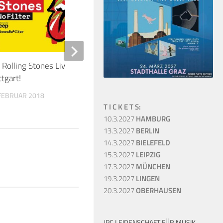
 Rolling Stones Live in Berlin und
Flashback: David Gilmo
ttgart!
Messe am 11. März 2
Center Hamburg
 FEBRUAR 2018
T I C K E T S:
11. MÄRZ 2026
10.3.2027
HAMBURG
13.3.2027
BERLIN
14.3.2027
BIELEFELD
15.3.2027
LEIPZIG
17.3.2027
MÜNCHEN
19.3.2027
LINGEN
20.3.2027
OBERHAUSEN
JPC LEIDENSCHAFT FÜR MUSIK