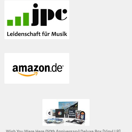
Wish You Were Here (50th Anniversary) Deluxe Box [Vinyl LP]