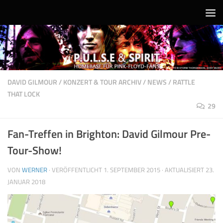
Unter dem Inhalt
DAVID GILMOUR
/
KONZERT & TOUR ARCHIV
/
NEWS
/
RATTLE
THAT LOCK
29
Fan-Treffen in Brighton: David Gilmour Pre-
Tour-Show!
VON
WERNER
· VERÖFFENTLICHT
1. SEPTEMBER 2015
· AKTUALISIERT
23.
JANUAR 2018