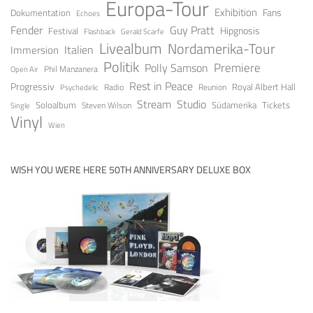
Europa-Tour
Exhibition
Fans
Dokumentation
Echoes
Fender
Guy Pratt
Festival
Hipgnosis
Gerald Scarfe
Flashback
Livealbum
Nordamerika-Tour
Italien
Immersion
Politik
Premiere
Polly Samson
Open Air
Phil Manzanera
Rest in Peace
Progressiv
Royal Albert Hall
Radio
Reunion
Psychedelic
Stream
Studio
Soloalbum
Tickets
Südamerika
Steven Wilson
Single
Vinyl
Wien
WISH YOU WERE HERE 50TH ANNIVERSARY DELUXE BOX