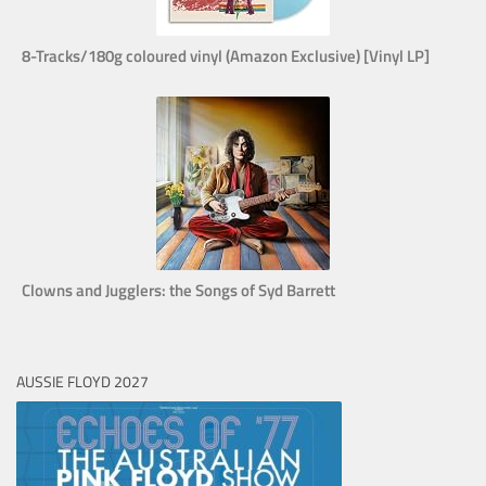
8-Tracks/180g coloured vinyl (Amazon Exclusive) [Vinyl LP]
Clowns and Jugglers: the Songs of Syd Barrett
AUSSIE FLOYD 2027