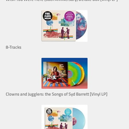
8-Tracks
Clowns and Jugglers: the Songs of Syd Barrett [Vinyl LP]