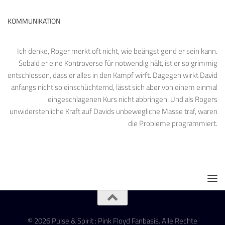
KOMMUNIKATION
Ich denke, Roger merkt oft nicht, wie beängstigend er sein kann.
Sobald er eine Kontroverse für notwendig hält, ist er so grimmig
entschlossen, dass er alles in den Kampf wirft. Dagegen wirkt David
anfangs nicht so einschüchternd, lässt sich aber von einem einmal
eingeschlagenen Kurs nicht abbringen. Und als Rogers
unwiderstehliche Kraft auf Davids unbewegliche Masse traf, waren
die Probleme programmiert.
© 2026 Pulse & Spirit : Pink Floyd Fanbasis. Alle Rechte