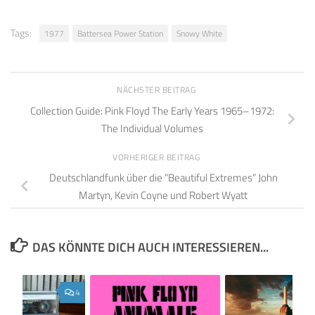
Tags:
1977
Battersea Power Station
Snowy White
NÄCHSTER BEITRAG
Collection Guide: Pink Floyd The Early Years 1965–1972:
The Individual Volumes
VORHERIGER BEITRAG
Deutschlandfunk über die “Beautiful Extremes” John
Martyn, Kevin Coyne und Robert Wyatt
DAS KÖNNTE DICH AUCH INTERESSIEREN...
4