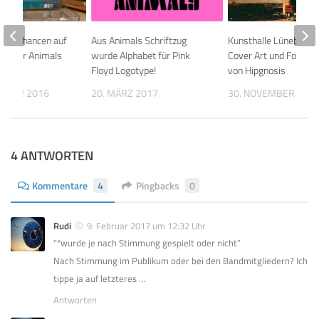
 die Chancen auf
Aus Animals Schriftzug
Kunsthalle Lüneburg z
bum der Animals
wurde Alphabet für Pink
Cover Art und Fotogra
?
Floyd Logotype!
von Hipgnosis
EMBER 2016
20. MÄRZ 2017
30. NOVEMBER 201
4 ANTWORTEN
Kommentare
4
Pingbacks
0
Rudi
9. Februar 2017 um 12:32 Uhr
“*wurde je nach Stimmung gespielt oder nicht”
Nach Stimmung im Publikum oder bei den Bandmitgliedern? Ich
tippe ja auf letzteres …
Antworten