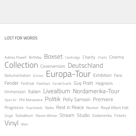
LOST FOR WORDS
Boxset
Cinema
Charity
Aubrey Powell
Birthday
Cambridge
Charts
Collection
Deutschland
Coverversion
Europa-Tour
Exhibition
Fans
Dokumentation
Echoes
Fender
Guy Pratt
Festival
Hipgnosis
Gerald Scarfe
Flashback
Livealbum
Nordamerika-Tour
Italien
Immersion
Politik
Premiere
Polly Samson
Open Air
Phil Manzanera
Rest in Peace
Progressiv
Royal Albert Hall
Radio
Reunion
Psychedelic
Stream
Studio
Soloalbum
Tickets
Südamerika
Steven Wilson
Single
Vinyl
Wien