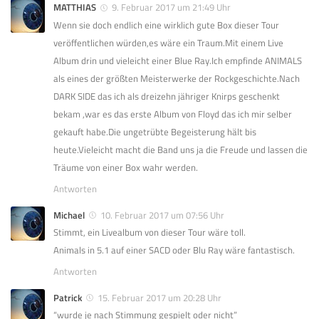
MATTHIAS
9. Februar 2017 um 21:49 Uhr
Wenn sie doch endlich eine wirklich gute Box dieser Tour
veröffentlichen würden,es wäre ein Traum.Mit einem Live
Album drin und vieleicht einer Blue Ray.Ich empfinde ANIMALS
als eines der größten Meisterwerke der Rockgeschichte.Nach
DARK SIDE das ich als dreizehn jähriger Knirps geschenkt
bekam ,war es das erste Album von Floyd das ich mir selber
gekauft habe.Die ungetrübte Begeisterung hält bis
heute.Vieleicht macht die Band uns ja die Freude und lassen die
Träume von einer Box wahr werden.
Antworten
Michael
10. Februar 2017 um 07:56 Uhr
Stimmt, ein Livealbum von dieser Tour wäre toll.
Animals in 5.1 auf einer SACD oder Blu Ray wäre fantastisch.
Antworten
Patrick
15. Februar 2017 um 20:28 Uhr
“wurde je nach Stimmung gespielt oder nicht”