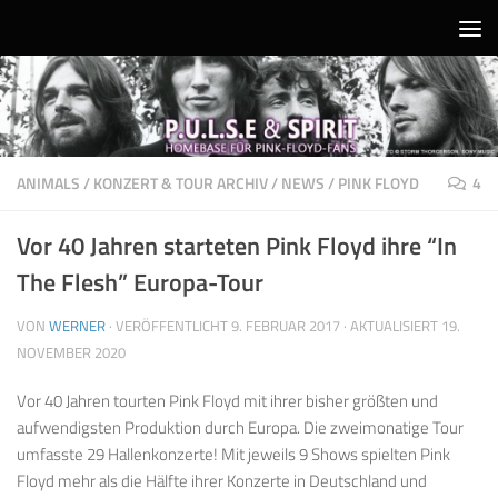
Unter dem Inhalt
ANIMALS
/
KONZERT & TOUR ARCHIV
/
NEWS
/
PINK FLOYD
4
Vor 40 Jahren starteten Pink Floyd ihre “In
The Flesh” Europa-Tour
VON
WERNER
· VERÖFFENTLICHT
9. FEBRUAR 2017
· AKTUALISIERT
19.
NOVEMBER 2020
Vor 40 Jahren tourten Pink Floyd mit ihrer bisher größten und
aufwendigsten Produktion durch Europa. Die zweimonatige Tour
umfasste 29 Hallenkonzerte! Mit jeweils 9 Shows spielten Pink
Floyd mehr als die Hälfte ihrer Konzerte in Deutschland und