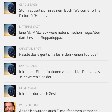
GERDM SAGT:
Storm äußert sich in seinem Buch "Welcome To The
Picture": "Heute...
MATTHIAS SAGT:
Eine ANIMALS Box wäre natürlich schon mega.Aber
damit es eine Suppaduppa...
CHRISTIAN SAGT:
Passte das eigentlich alles in den kleinen Tourbus?
UWE S. SAGT:
Ich denke, Filmaufnahmen von den Live Rehearsals
1977 wären eine der...
OLIVER SAGT:
Ich sehe dort auch Gesichter.
WERNER SAGT:
Angeblich wurden auch Filmaufnahmen gemacht -