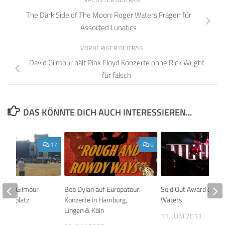
The Dark Side of The Moon: Roger Waters Fragen für
Assorted Lunatics
VORHERIGER BEITRAG
David Gilmour hält Pink Floyd Konzerte ohne Rick Wright
für falsch
DAS KÖNNTE DICH AUCH INTERESSIEREN...
17
0
David Gilmour
Bob Dylan auf Europatour:
Sold Out Award an Ro
önigsplatz
Konzerte in Hamburg,
Waters
Lingen & Köln
 2013
11. JUNI 2011