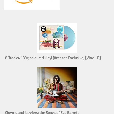
8-Tracks/180g coloured vinyl (Amazon Exclusive) [Vinyl LP]
Clowns and Jugglers: the Songs of Syd Barrett