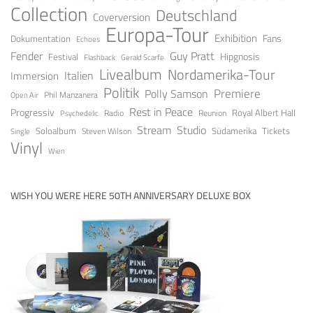
Collection
Deutschland
Coverversion
Europa-Tour
Exhibition
Fans
Dokumentation
Echoes
Fender
Guy Pratt
Festival
Hipgnosis
Gerald Scarfe
Flashback
Livealbum
Nordamerika-Tour
Italien
Immersion
Politik
Premiere
Polly Samson
Open Air
Phil Manzanera
Rest in Peace
Progressiv
Royal Albert Hall
Radio
Reunion
Psychedelic
Stream
Studio
Soloalbum
Tickets
Südamerika
Steven Wilson
Single
Vinyl
Wien
WISH YOU WERE HERE 50TH ANNIVERSARY DELUXE BOX