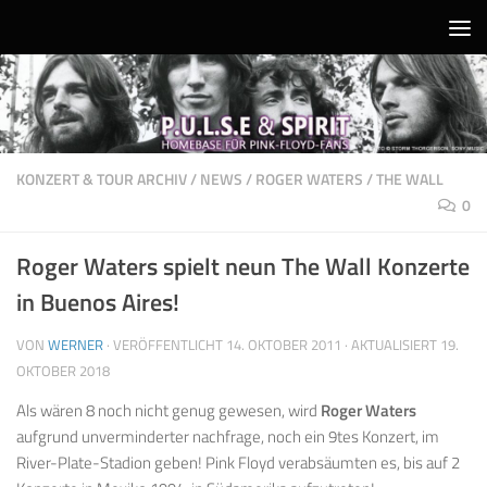
Unter dem Inhalt
KONZERT & TOUR ARCHIV
/
NEWS
/
ROGER WATERS
/
THE WALL
0
Roger Waters spielt neun The Wall Konzerte
in Buenos Aires!
VON
WERNER
· VERÖFFENTLICHT
14. OKTOBER 2011
· AKTUALISIERT
19.
OKTOBER 2018
Als wären 8 noch nicht genug gewesen, wird
Roger Waters
aufgrund unverminderter nachfrage, noch ein 9tes Konzert, im
River-Plate-Stadion geben! Pink Floyd verabsäumten es, bis auf 2