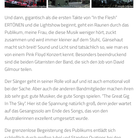
Und dann, gigantisch als die ersten Takte von “In the Flesh“
ERTÖNEN und die Lightshow beginnt, geht ein Raunen durch das
Publikum, meine Frau, die diese Musik weniger hört, zuckt
zusammen und wird immer kleiner auf dem Stuhl,. Gänsehaut
macht sich breit! Sound und Licht sind tatsächlich so, wie man es
von einem Pink Floyd Konzert kennt. Besonders beeindruckend
sind die beiden Gitarristen der Band, die sich den Job von David
Gilmour teilen.
Der Sänger geht in seiner Rolle voll auf und ist auch emotional voll
bei der Sache. Aber auch die anderen Bandmitglieder machen ihren
Job sehr gut: gute Musiker, die gute Songs spielen. “The Great Gig
In The Sky“. Hier ist die Spannung natürlich groß, denn jeder wartet
auf das Gesangssolo am Ende des Songs, das von den
Australierinnen exzellent umgesetzt wurde.
Die grenzenlose Begeisterung des Publikums entlädt sich
schließlich durch großen Jubel und Standing Ovations bei den