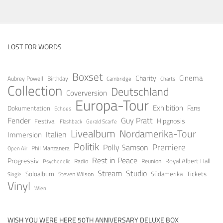
LOST FOR WORDS
Boxset
Cinema
Charity
Aubrey Powell
Birthday
Cambridge
Charts
Collection
Deutschland
Coverversion
Europa-Tour
Exhibition
Fans
Dokumentation
Echoes
Fender
Guy Pratt
Festival
Hipgnosis
Gerald Scarfe
Flashback
Livealbum
Nordamerika-Tour
Italien
Immersion
Politik
Premiere
Polly Samson
Open Air
Phil Manzanera
Rest in Peace
Progressiv
Royal Albert Hall
Radio
Reunion
Psychedelic
Stream
Studio
Soloalbum
Tickets
Südamerika
Steven Wilson
Single
Vinyl
Wien
WISH YOU WERE HERE 50TH ANNIVERSARY DELUXE BOX