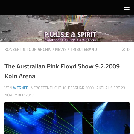
Unter dem Inhalt
KONZERT & TOUR ARCHIV
/
NEWS
/
TRIBUTEBAND
0
The Australian Pink Floyd Show 9.2.2009
Köln Arena
VON
WERNER
· VERÖFFENTLICHT
10. FEBRUAR 2009
· AKTUALISIERT
23.
NOVEMBER 2017