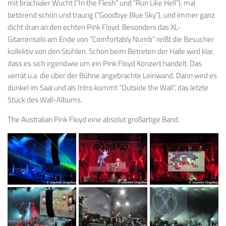
mit brachialer Wucht (“In the Flesh” und “Run Like Hell”), mal
betörend schön und traurig (“Goodbye Blue Sky”), und immer ganz
dicht dran an den echten Pink Floyd. Besonders das XL-
Gitarrensolo am Ende von “Comfortably Numb” reißt die Besucher
kollektiv von den Stühlen. Schon beim Betreten der Halle wird klar,
dass es sich irgendwie um ein Pink Floyd Konzert handelt. Das
verrät u.a. die über der Bühne angebrachte Leinwand. Dann wird es
dunkel im Saal und als Intro kommt “Outside the Wall“, das letzte
Stück des Wall-Albums.
The Australian Pink Floyd eine absolut großartige Band.