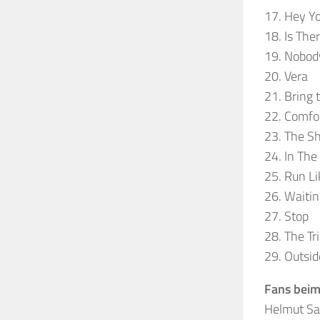
17. Hey Y
18. Is Th
19. Nobo
20. Vera
21. Bring
22. Comfo
23. The S
24. In The
25. Run Li
26. Waiti
27. Stop
28. The Tri
29. Outsid
Fans beim
Helmut Sai