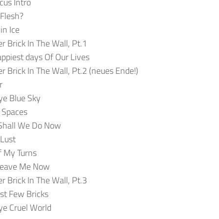
cus Intro
 Flesh?
in Ice
r Brick In The Wall, Pt.1
ppiest days Of Our Lives
r Brick In The Wall, Pt.2 (neues Ende!)
r
ye Blue Sky
 Spaces
Shall We Do Now
 Lust
f My Turns
 leave Me Now
r Brick In The Wall, Pt.3
st Few Bricks
ye Cruel World