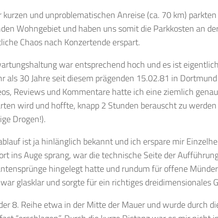
 kurzen und unproblematischen Anreise (ca. 70 km) parkten
den Wohngebiet und haben uns somit die Parkkosten an der
liche Chaos nach Konzertende erspart.
rtungshaltung war entsprechend hoch und es ist eigentlich
r als 30 Jahre seit diesem prägenden 15.02.81 in Dortmund
eos, Reviews und Kommentare hatte ich eine ziemlich genau
rten wird und hoffte, knapp 2 Stunden berauscht zu werden
ige Drogen!).
lauf ist ja hinlänglich bekannt und ich erspare mir Einzelhe
ort ins Auge sprang, war die technische Seite der Aufführung
antensprünge hingelegt hatte und rundum für offene Münder
war glasklar und sorgte für ein richtiges dreidimensionales G
 der 8. Reihe etwa in der Mitte der Mauer und wurde durch di