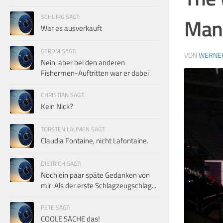
SCHUIRG SAGT:
Man
War es ausverkauft
GERDM SAGT:
VON
WERNE
Nein, aber bei den anderen
Fishermen-Auftritten war er dabei
CHRISTIAN SAGT:
Kein Nick?
TORSTEN LAUMEN SAGT:
Claudia Fontaine, nicht Lafontaine.
DIETRICH SAGT:
Noch ein paar späte Gedanken von
mir: Als der erste Schlagzeugschlag...
PETE SAGT:
COOLE SACHE das!