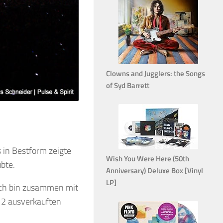
Clowns and Jugglers: the Songs
of Syd Barrett
 in Bestform zeigte
Wish You Were Here (50th
bte.
Anniversary) Deluxe Box [Vinyl
LP]
Ich bin zusammen mit
 2 ausverkauften