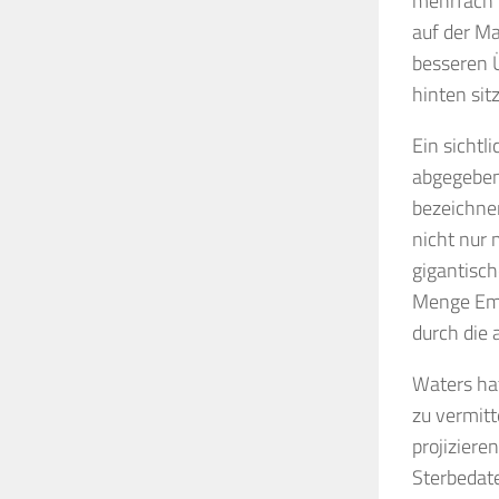
mehrfach f
auf der Ma
besseren 
hinten si
Ein sichtl
abgegeben
bezeichnen
nicht nur 
gigantisc
Menge Emot
durch die 
Waters hat
zu vermitt
projizier
Sterbedate