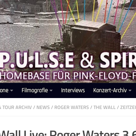
one
Filmografie
Interviews
Konzert-Archiv
& TOUR ARCHIV
/
NEWS
/
ROGER WATERS
/
THE WALL
/
ZEITZ
Wall Live: Roger Waters 3