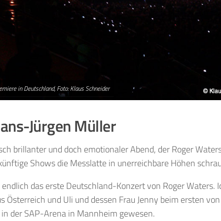
emiere in Deutschland, Foto: Klaus Schneider
ans-Jürgen Müller
sch brillanter und doch emotionaler Abend, der Roger Waters
künftige Shows die Messlatte in unerreichbare Höhen schrau
 endlich das erste Deutschland-Konzert von Roger Waters. 
s Österreich und Uli und dessen Frau Jenny beim ersten von
 in der SAP-Arena in Mannheim gewesen.