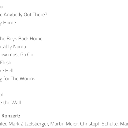
ou
ere Anybody Out There?
dy Home
 the Boys Back Home
rtably Numb
how must Go On
 Flesh
ke Hell
ng for The Worms
al
e the Wall
 Konzert:
ler, Mark Zitzelsberger, Martin Meier, Christoph Schulte, Ma