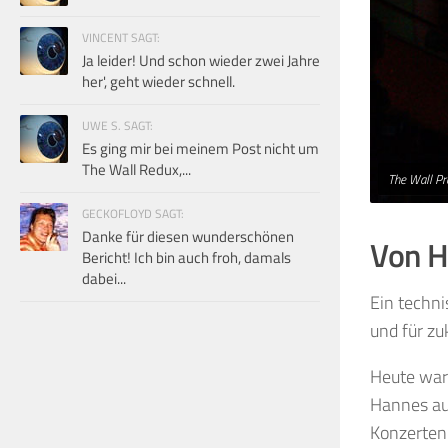
VINCENT SAGT:
Ja leider! Und schon wieder zwei Jahre
her', geht wieder schnell.
UWE S. SAGT:
Es ging mir bei meinem Post nicht um
The Wall Redux,...
The Wall Pr
GECKOFLOYD SAGT:
Danke für diesen wunderschönen
Von H
Bericht! Ich bin auch froh, damals
dabei...
Ein techni
und für zu
Heute war
Hannes au
Konzerten