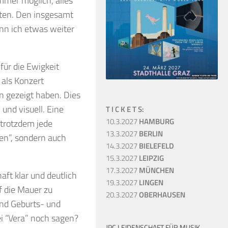
immer möglich, alles
lten. Den insgesamt
nn ich etwas weiter
für die Ewigkeit
als Konzert
en gezeigt haben. Dies
und visuell. Eine
T I C K E T S:
10.3.2027
HAMBURG
 trotzdem jede
13.3.2027
BERLIN
ten”, sondern auch
14.3.2027
BIELEFELD
15.3.2027
LEIPZIG
17.3.2027
MÜNCHEN
aft klar und deutlich
19.3.2027
LINGEN
uf die Mauer zu
20.3.2027
OBERHAUSEN
nd Geburts- und
i “Vera” noch sagen?
JPC LEIDENSCHAFT FÜR MUSIK