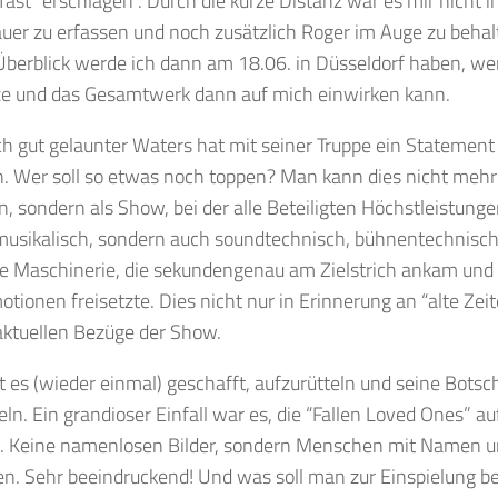
ast “erschlagen”. Durch die kurze Distanz war es mir nicht 
uer zu erfassen und noch zusätzlich Roger im Auge zu beha
Überblick werde ich dann am 18.06. in Düsseldorf haben, we
tze und das Gesamtwerk dann auf mich einwirken kann.
ich gut gelaunter Waters hat mit seiner Truppe ein Statement 
. Wer soll so etwas noch toppen? Man kann dies nicht mehr 
, sondern als Show, bei der alle Beteiligten Höchstleistung
musikalisch, sondern auch soundtechnisch, bühnentechnisch 
he Maschinerie, die sekundengenau am Zielstrich ankam und
ionen freisetzte. Dies nicht nur in Erinnerung an “alte Zei
aktuellen Bezüge der Show.
 es (wieder einmal) geschafft, aufzurütteln und seine Botsch
eln. Ein grandioser Einfall war es, die “Fallen Loved Ones” a
en. Keine namenlosen Bilder, sondern Menschen mit Namen u
n. Sehr beeindruckend! Und was soll man zur Einspielung be