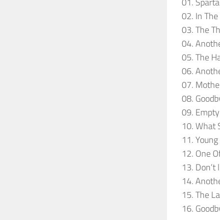
01. Sparta
02. In The
03. The Th
04. Anothe
05. The Ha
06. Anothe
07. Mothe
08. Goodb
09. Empty
10. What 
11. Young
12. One O
13. Don’t
14. Anothe
15. The La
16. Goodb