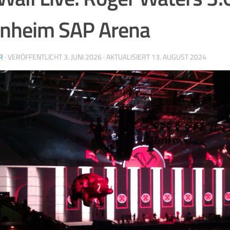
nheim SAP Arena
R
· VERÖFFENTLICHT
3. JUNI 2026
· AKTUALISIERT
13. AUGUST 2024