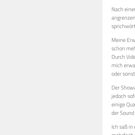
Nach einer
angrenzen
sprichwört
Meine Erwa
schon meh
Durch Vid
mich erwa
oder sonst
Der Showab
jedoch sof
einige Qu
der Sound 
Ich saß in