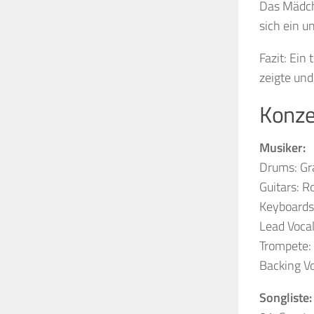
Das Mädche
sich ein u
Fazit: Ein
zeigte und
Konze
Musiker:
Drums: G
Guitars: R
Keyboards:
Lead Voca
Trompete:
Backing Vo
Songliste: