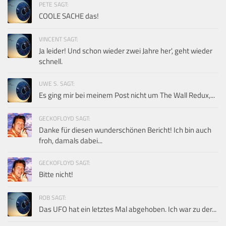
PETE SAGT:
COOLE SACHE das!
VINCENT SAGT:
Ja leider! Und schon wieder zwei Jahre her', geht wieder
schnell.
UWE S. SAGT:
Es ging mir bei meinem Post nicht um The Wall Redux,...
GECKOFLOYD SAGT:
Danke für diesen wunderschönen Bericht! Ich bin auch
froh, damals dabei...
GECKOFLOYD SAGT:
Bitte nicht!
ROB SAGT:
Das UFO hat ein letztes Mal abgehoben. Ich war zu der...