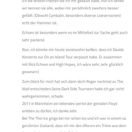
ich die letzten Platten die ich mir gekauft habe, nun ich denke
wir kennen sie alle, wobei mir persöhnlich zweitere besser
gefällt. (Obwohl Cymbalin, besonders diverse Liveversionen)
echt der Hammer ist.
Echoes ist besonders wenn es im Mittelteil zur Sache geht auch
sehr packend.
Nun, ich könnte mir heute sonstwohin beißen, dass ich Davids
Konzerte zur On an Island Tour verpasst habe. Er zusammen
mit Rick Echoes und High Hopes, ich wäre sehr, sehr glücklich
gewesen:(
Zum Glück für mich hat sich dann doch Roger nochmal zu The
Wall entschieden.Seine Dark Side Tourneen habe ich gar nicht
wahrgenommen, schade.
2011 in Mannheim ein lebendes viertel der genialen Floyd
erleben zu dürfen, ich danke sehr.
Bei The Thin Ice gings bei mir schon los und ich war in einem so
gerührten Zustand, dass ich mir des öfteren ein Träne aus dem