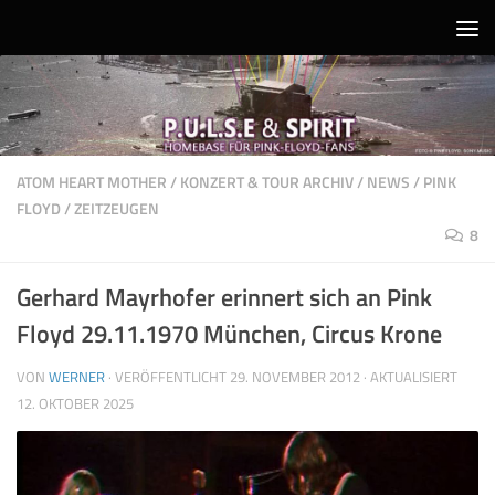
Unter dem Inhalt
ATOM HEART MOTHER
/
KONZERT & TOUR ARCHIV
/
NEWS
/
PINK
FLOYD
/
ZEITZEUGEN
8
Gerhard Mayrhofer erinnert sich an Pink
Floyd 29.11.1970 München, Circus Krone
VON
WERNER
· VERÖFFENTLICHT
29. NOVEMBER 2012
· AKTUALISIERT
12. OKTOBER 2025