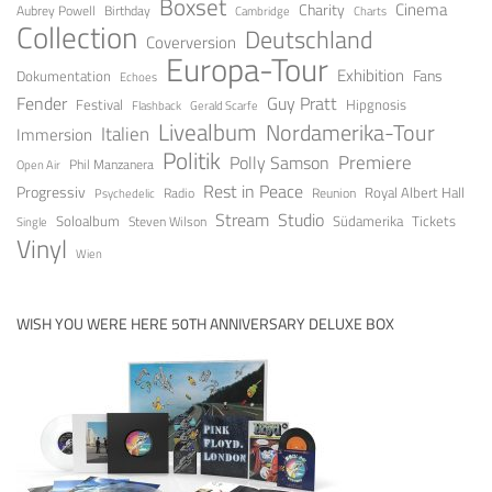
Boxset
Cinema
Charity
Aubrey Powell
Birthday
Cambridge
Charts
Collection
Deutschland
Coverversion
Europa-Tour
Exhibition
Fans
Dokumentation
Echoes
Guy Pratt
Fender
Festival
Hipgnosis
Gerald Scarfe
Flashback
Livealbum
Nordamerika-Tour
Italien
Immersion
Politik
Premiere
Polly Samson
Open Air
Phil Manzanera
Rest in Peace
Progressiv
Royal Albert Hall
Radio
Reunion
Psychedelic
Stream
Studio
Soloalbum
Tickets
Südamerika
Steven Wilson
Single
Vinyl
Wien
WISH YOU WERE HERE 50TH ANNIVERSARY DELUXE BOX