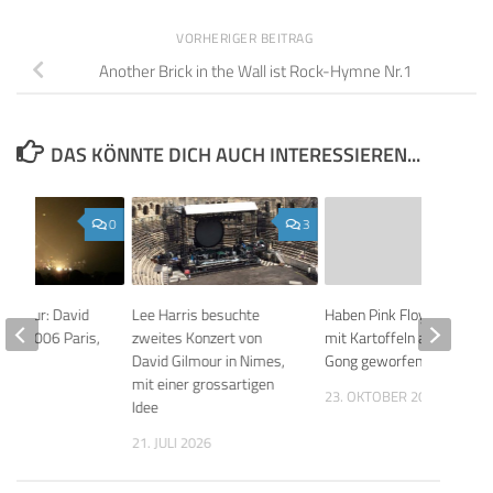
VORHERIGER BEITRAG
Another Brick in the Wall ist Rock-Hymne Nr.1
DAS KÖNNTE DICH AUCH INTERESSIEREN...
0
3
and Tour: David
Lee Harris besuchte
Haben Pink Floyd jemals
5.3.2006 Paris,
zweites Konzert von
mit Kartoffeln auf den
x
David Gilmour in Nimes,
Gong geworfen?
mit einer grossartigen
 2026
23. OKTOBER 2010
Idee
21. JULI 2026