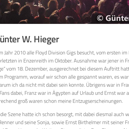
ünter W. Hieger
im Jahr 2010 alle Floyd Division Gigs besucht, vom ersten im
rletzten in Enzenreith im Oktober. Ausnahme war jener in Fr
ge“ vom 18. Dezember, ausgerechnet bei diesem Auftritt ha
m Programm, worauf wir schon alle gespannt waren, es ware
rum ich da nicht mit dabei sein konnte. Übrigens war in Fra
ans dabei, Franz war in Ägypten auf Urlaub und Ernst war a
echend groß waren schon meine Entzugserscheinungen.
 die Szene hatte ich schon besorgt, mit dabei diesmal auch
enner und seine Sonja, sowie Ernst Birthelmer mit seiner Fr