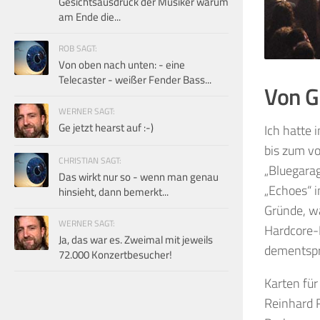
Gesichtsausdruck der Musiker warum
am Ende die...
ROB SAGT:
Von oben nach unten: - eine
Telecaster - weißer Fender Bass...
Von G
WERNER SAGT:
Ge jetzt hearst auf :-)
Ich hatte 
bis zum vo
CHRISTIAN SAGT:
„Bluegara
Das wirkt nur so - wenn man genau
„Echoes“ i
hinsieht, dann bemerkt...
Gründe, wa
WERNER SAGT:
Hardcore-F
Ja, das war es. Zweimal mit jeweils
dementspr
72.000 Konzertbesucher!
Karten für
Reinhard R