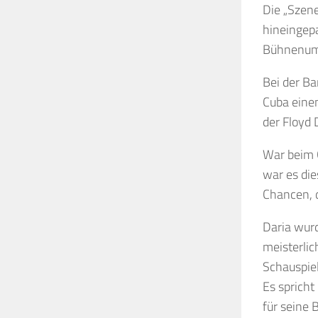
Die „Szene
hineingep
Bühnenumb
Bei der Ba
Cuba einen
der Floyd 
War beim G
war es die
Chancen, d
Daria wurd
meisterlic
Schauspiel
Es spricht
für seine 