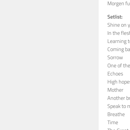
Morgen fu
Setlist:
Shine on 
In the fles
Learning t
Coming bac
Sorrow
One of th
Echoes
High hope
Mother
Another br
Speak to 
Breathe
Time