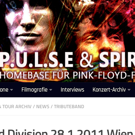
one
Filmografie
Interviews
Konzert-Archiv
& TOUR ARCHIV
/
NEWS
/
TRIBUTEBAND
d Division 28.1.2011 Wien