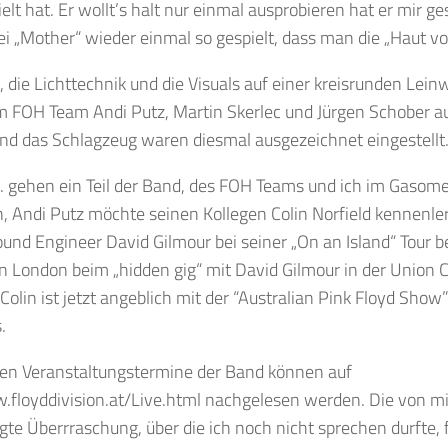
ielt hat. Er wollt’s halt nur einmal ausprobieren hat er mir ge
ei „Mother“ wieder einmal so gespielt, dass man die „Haut v
 die Lichttechnik und die Visuals auf einer kreisrunden Le
FOH Team Andi Putz, Martin Skerlec und Jürgen Schober aufb
nd das Schlagzeug waren diesmal ausgezeichnet eingestellt
 gehen ein Teil der Band, des FOH Teams und ich im Gasomet
 Andi Putz möchte seinen Kollegen Colin Norfield kennenler
und Engineer David Gilmour bei seiner „On an Island“ Tour be
n London beim „hidden gig“ mit David Gilmour in der Union C
 Colin ist jetzt angeblich mit der “Australian Pink Floyd Show
.
ren Veranstaltungstermine der Band können auf
.floyddivision.at/Live.html nachgelesen werden. Die von mir
te Überrraschung, über die ich noch nicht sprechen durfte, fi