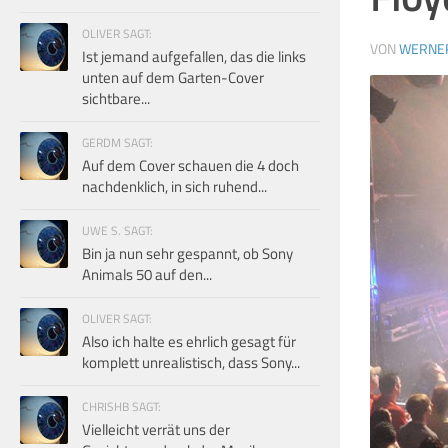
OLIVER SAGT:
VON
WERNE
Ist jemand aufgefallen, das die links
unten auf dem Garten-Cover
sichtbare...
GERDM SAGT:
Auf dem Cover schauen die 4 doch
nachdenklich, in sich ruhend...
UWE S. SAGT:
Bin ja nun sehr gespannt, ob Sony
Animals 50 auf den...
OLIVER SAGT:
Also ich halte es ehrlich gesagt für
komplett unrealistisch, dass Sony...
CHRISHB SAGT:
Vielleicht verrät uns der