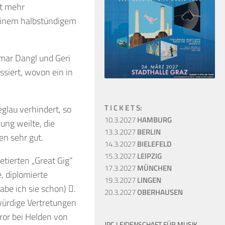
ht mehr
einem halbstündigem
tmar Dangl und Geri
ssiert, wovon ein in
T I C K E T S:
glau verhindert, so
10.3.2027
HAMBURG
ung weilte, die
13.3.2027
BERLIN
en sehr gut.
14.3.2027
BIELEFELD
15.3.2027
LEIPZIG
etierten „Great Gig“
17.3.2027
MÜNCHEN
e, diplomierte
19.3.2027
LINGEN
abe ich sie schon) .
20.3.2027
OBERHAUSEN
würdige Vertretungen
ror bei Helden von
JPC LEIDENSCHAFT FÜR MUSIK