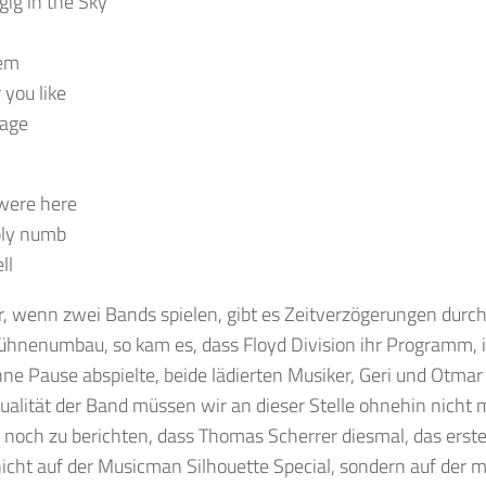
gig in the Sky
hem
 you like
age
were here
bly numb
ll
, wenn zwei Bands spielen, gibt es Zeitverzögerungen durc
ühnenumbau, so kam es, dass Floyd Division ihr Programm, 
ne Pause abspielte, beide lädierten Musiker, Geri und Otmar 
ualität der Band müssen wir an dieser Stelle ohnehin nicht 
r noch zu berichten, dass Thomas Scherrer diesmal, das erste
icht auf der Musicman Silhouette Special, sondern auf der 