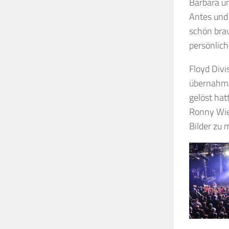
Barbara u
Antes und 
schön brav
persönlic
Floyd Divi
übernahme
gelöst ha
Ronny Wie
Bilder zu 