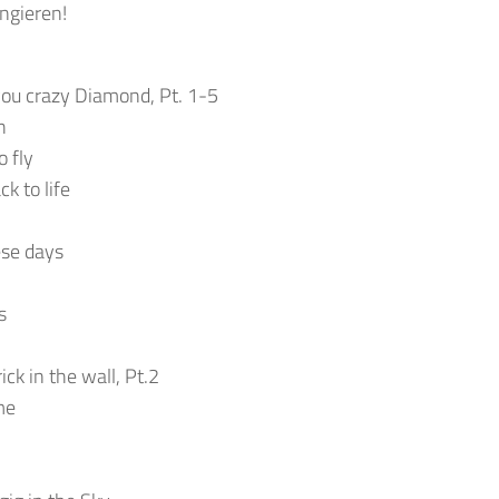
ngieren!
you crazy Diamond, Pt. 1-5
h
o fly
k to life
ese days
s
ick in the wall, Pt.2
me