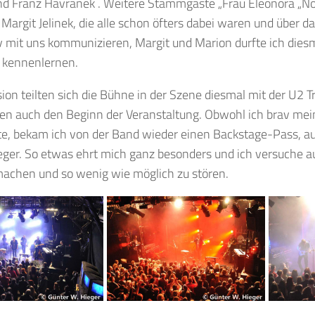
nd Franz Havranek . Weitere Stammgäste „Frau Eleonora „No
Margit Jelinek, die alle schon öfters dabei waren und über 
 mit uns kommunizieren, Margit und Marion durfte ich dies
h kennenlernen.
sion teilten sich die Bühne in der Szene diesmal mit der U2 T
n auch den Beginn der Veranstaltung. Obwohl ich brav meine
tte, bekam ich von der Band wieder einen Backstage-Pass, a
ger. So etwas ehrt mich ganz besonders und ich versuche 
machen und so wenig wie möglich zu stören.