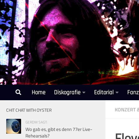
Unter dem Inhalt
Home
Diskografie
Editorial
Fanz
KONZERT 
CHIT CHAT WITH OYSTER
GERDM SAGT:
Wo gab es, gibt es denn 77er Live-
Floy
Rehearsals?