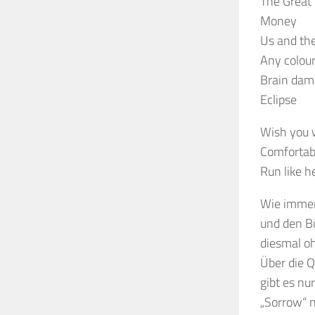
The Great 
Money
Us and t
Any colour
Brain dam
Eclipse
Wish you 
Comforta
Run like he
Wie immer
und den B
diesmal oh
Über die Q
gibt es nu
„Sorrow“ n