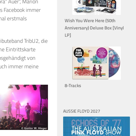
ra“ Auer“, Marion
das Facebook immer
mal erstmals
Wish You Were Here (50th
Anniversary) Deluxe Box [Vinyl
LP]
ributeband TribU2, die
 Eintrittskarte
usgehändigt von
auch immer meine
8-Tracks
AUSSIE FLOYD 2027