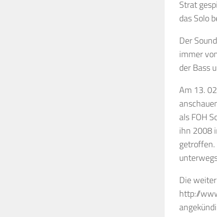
Strat gesp
das Solo b
Der Sound,
immer vom 
der Bass u
Am 13. 02.
anschauen,
als FOH So
ihn 2008 i
getroffen.
unterwegs
Die weite
http://www
angekündig