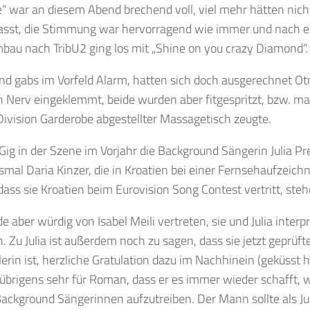
“ war an diesem Abend brechend voll, viel mehr hätten nic
asst, die Stimmung war hervorragend wie immer und nach 
au nach TribU2 ging los mit „Shine on you crazy Diamond“.
nd gabs im Vorfeld Alarm, hatten sich doch ausgerechnet O
 Nerv eingeklemmt, beide wurden aber fitgespritzt, bzw. ma
Division Garderobe abgestellter Massagetisch zeugte.
ig in der Szene im Vorjahr die Background Sängerin Julia Pre
smal Daria Kinzer, die in Kroatien bei einer Fernsehaufzeichn
ass sie Kroatien beim Eurovision Song Contest vertritt, steh
e aber würdig von Isabel Meili vertreten, sie und Julia interpr
h. Zu Julia ist außerdem noch zu sagen, dass sie jetzt geprüft
erin ist, herzliche Gratulation dazu im Nachhinein (geküsst h
 übrigens sehr für Roman, dass er es immer wieder schafft, 
Background Sängerinnen aufzutreiben. Der Mann sollte als Ju