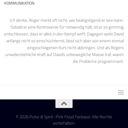
KOMMUNIKATION
Ich denke, Roger merkt oft nicht, wie beängstigend er sein kann.
Sobald er eine Kontroverse für notwendig hält, ist er so grimmig
entschlossen, dass er alles in den Kampf wirft. Dagegen wirkt David
anfangs nicht so einschüchternd, lässt sich aber von einem einmal
eingeschlagenen Kurs nicht abbringen. Und als Rogers
unwiderstehliche Kraft auf Davids unbewegliche Masse traf, waren
die Probleme programmiert.
© 2026 Pulse & Spirit : Pink Floyd Fanbasis. Alle Rechte
vorbehalten.