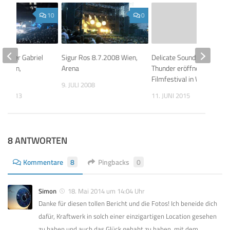
10
0
: Peter Gabriel
Sigur Ros 8.7.2008 Wien,
Delicate Sound Of
3 Wien,
Arena
Thunder eröffnet
e
Filmfestival in Wien
9. JULI 2008
ER 2013
11. JUNI 2015
8 ANTWORTEN
Kommentare
8
Pingbacks
0
Simon
18. Mai 2014 um 14:04 Uhr
Danke für diesen tollen Bericht und die Fotos! Ich beneide dich
dafür, Kraftwerk in solch einer einzigartigen Location gesehen
zu haben und auch das Glück gehabt zu haben, mit dem