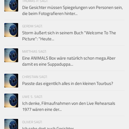
THOMAS P. SAGT:
Die Gesichter müssen Spiegelungen von Personen sein,
die beim Fotografieren hinter...
GERDM SAGT:
Storm äußert sich in seinem Buch "Welcome To The
Picture": "Heute...
MATTHIAS SAGT:
Eine ANIMALS Box wäre natürlich schon mega.Aber
damit es eine Suppaduppa...
CHRISTIAN SAGT:
Passte das eigentlich alles in den kleinen Tourbus?
UWE S. SAGT:
Ich denke, Filmaufnahmen von den Live Rehearsals
1977 wären eine der...
OLIVER SAGT:
Ich sehe dort auch Gesichter.