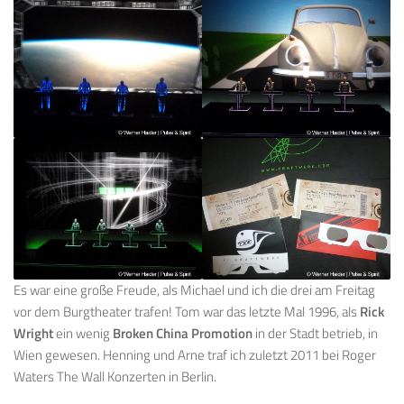
Es war eine große Freude, als Michael und ich die drei am Freitag
vor dem Burgtheater trafen! Tom war das letzte Mal 1996, als
Rick
Wright
ein wenig
Broken China Promotion
in der Stadt betrieb, in
Wien gewesen. Henning und Arne traf ich zuletzt 2011 bei Roger
Waters The Wall Konzerten in Berlin.