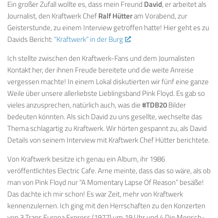
Ein großer Zufall wollte es, dass mein Freund
David
, er arbeitet als
Journalist, den Kraftwerk Chef
Ralf Hütter
am Vorabend, zur
Geisterstunde, zu einem Interview getroffen hatte! Hier geht es zu
Davids Bericht:
“Kraftwerk” in der Burg
.
Ich stellte zwischen den Kraftwerk-Fans und dem Journalisten
Kontakt her, der ihnen Freude bereitete und die weite Anreise
vergessen machte! In einem Lokal diskutierten wir fünf eine ganze
Weile über unsere allerliebste Lieblingsband Pink Floyd. Es gab so
vieles anzusprechen, natürlich auch, was die
#TDB20
Bilder
bedeuten könnten. Als sich David zu uns gesellte, wechselte das
Thema schlagartig zu Kraftwerk. Wir hörten gespannt zu, als David
Details von seinem Interview mit Kraftwerk Chef Hütter berichtete.
Von Kraftwerk besitze ich genau ein Album, ihr 1986
veröffentlichtes Electric Cafe. Arne meinte, dass das so wäre, als ob
man von Pink Floyd nur “A Momentary Lapse Of Reason” besäße!
Das dachte ich mir schon! Es war Zeit, mehr von Kraftwerk
kennenzulernen. Ich ging mit den Herrschaften zu den Konzerten
von 3 Trans Europa Express (1977) um 19 Uhr und 4 Die Mensch-