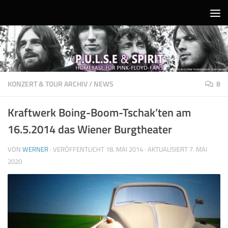
Unter dem Inhalt
KONZERT & TOUR ARCHIV
/
NEWS
8
Kraftwerk Boing-Boom-Tschak’ten am
16.5.2014 das Wiener Burgtheater
VON
WERNER
· VERÖFFENTLICHT
18. MAI 2014
· AKTUALISIERT
7. MAI
2020