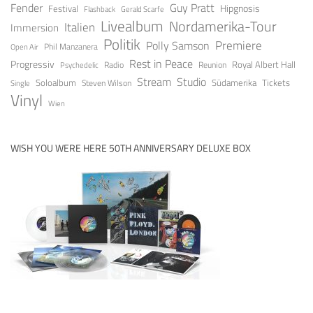
Guy Pratt
Fender
Festival
Hipgnosis
Gerald Scarfe
Flashback
Livealbum
Nordamerika-Tour
Italien
Immersion
Politik
Premiere
Polly Samson
Open Air
Phil Manzanera
Rest in Peace
Progressiv
Royal Albert Hall
Radio
Reunion
Psychedelic
Stream
Studio
Soloalbum
Tickets
Südamerika
Steven Wilson
Single
Vinyl
Wien
WISH YOU WERE HERE 50TH ANNIVERSARY DELUXE BOX