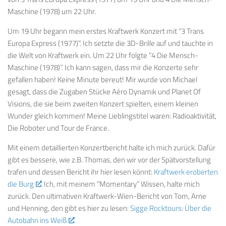
Maschine (1978) um 22 Uhr.
Um 19 Uhr begann mein erstes Kraftwerk Konzert mit “3 Trans
Europa Express (1977)”. Ich setzte die 3D-Brille auf und tauchte in
die Welt von Kraftwerk ein. Um 22 Uhr folgte “4 Die Mensch-
Maschine (1978)”. Ich kann sagen, dass mir die Konzerte sehr
gefallen haben! Keine Minute bereut! Mir wurde von Michael
gesagt, dass die Zugaben Stücke Aéro Dynamik und Planet Of
Visions, die sie beim zweiten Konzert spielten, einem kleinen
Wunder gleich kommen! Meine Lieblingstitel waren: Radioaktivität,
Die Roboter und Tour de France.
Mit einem detaillierten Konzertbericht halte ich mich zurück. Dafür
gibt es bessere, wie z.B. Thomas, den wir vor der Spätvorstellung
trafen und dessen Bericht ihr hier lesen könnt:
Kraftwerk eroberten
die Burg
. Ich, mit meinem “Momentary” Wissen, halte mich
zurück. Den ultimativen Kraftwerk-Wien-Bericht von Tom, Arne
und Henning, den gibt es hier zu lesen:
Sigge Rocktours: Über die
Autobahn ins Weiß
.