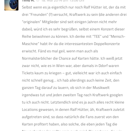
Timo H.
18. Mai 2014 um 15:06 Uhr
Selbst wenn es ja eigentlich nur noch Ralf Hütter ist, der da mit
drei “Freunden” (?) versucht, Kraftwerk zu sein (die anderen drei
“originalen” Mitglieder sind seit einigen Jahren nicht mehr
dabei), würd ich es sehr begrüßen, selbst einem Konzert dieser
Reihe beiwohnen zu können. Ich denke mit “TEE” und “Mensch-
Maschine” habt ihr da die interessantesten Doppelkonzerte
erwischt. Fänd es mal geil, wenn man auch als
Normalsterblicher die Chance auf Karten hätte. Ich weiß jetzt
zwar nicht, wie es in Wien war, aber damals in Ddorf waren
Tickets kaum zu kriegen – gut, vielleicht war ich auch einfach
nicht schnell genug… ich hab allerdings auch keine Zeit, den
ganzen Tag darauf zu lauern, ob sich in der Musikwelt
irgendwas tut und jeden zweiten Tag nach Kraftwerk googlen
tu ich auch nicht. Letztendlich sind es ja auch alles recht kleine
Locations gewesen, in denen Ralf Hütter, äh, Kraftwerk zuletzt
aufgetreten sind, so dass natürlich die Fans zuerst von den
Karten profitert haben, also solche, die eben jeden Tag die