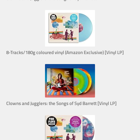
8-Tracks/180g coloured vinyl (Amazon Exclusive) [Vinyl LP]
Clowns and Jugglers: the Songs of Syd Barrett [Vinyl LP]