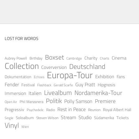
LOST FOR WORDS
Boxset
Cinema
Charity
Aubrey Powell
Birthday
Cambridge
Charts
Collection
Deutschland
Coverversion
Europa-Tour
Exhibition
Fans
Dokumentation
Echoes
Fender
Guy Pratt
Festival
Hipgnosis
Gerald Scarfe
Flashback
Livealbum
Nordamerika-Tour
Italien
Immersion
Politik
Premiere
Polly Samson
Open Air
Phil Manzanera
Rest in Peace
Progressiv
Royal Albert Hall
Radio
Reunion
Psychedelic
Stream
Studio
Soloalbum
Tickets
Südamerika
Steven Wilson
Single
Vinyl
Wien