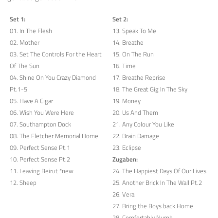
Set 1:
Set 2:
01. In The Flesh
13. Speak To Me
02. Mother
14. Breathe
03. Set The Controls For the Heart
15. On The Run
Of The Sun
16. Time
04. Shine On You Crazy Diamond
17. Breathe Reprise
Pt.1-5
18. The Great Gig In The Sky
05. Have A Cigar
19. Money
06. Wish You Were Here
20. Us And Them
07. Southampton Dock
21. Any Colour You Like
08. The Fletcher Memorial Home
22. Brain Damage
09. Perfect Sense Pt.1
23. Eclipse
10. Perfect Sense Pt.2
Zugaben:
11. Leaving Beirut *new
24. The Happiest Days Of Our Lives
12. Sheep
25. Another Brick In The Wall Pt.2
26. Vera
27. Bring the Boys back Home
28. Comfortably Numb