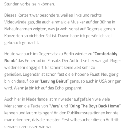
Stunden vorbei sein können.
Dieses Konzert war besonders, weil es links und rechts
Videowände gab, die auch einmal die Musiker auf der Bühne in
Nahaufnahmen zeigten, was ja wohl sonst auf Rogers eigenen
Konzerten so nicht der Fall ist. Davon habe ich persönlich viel
gebrauch gemacht.
Heute war auch im Gegensatz zu Berlin wieder zu “
Comfortably
Numb
” das Feuerrad im Einsatz. Der Auftritt selber war gut. Roger
wieder sehr engagiert. Er scheint seine Zeit sehr zu
genießen. Legendär ist schon fast die erhobene Faust. Neugierig
bin ich darauf, ob er “
Leaving Beirut
” genauso auch in USA bringen
wird. Wenn ja bin ich auf das Echo gespannt.
Auch hier in Niederlande ist mir wieder aufgefallen wie viele
Menschen die Texte von “
Vera
” und “
Bring The Boys Back Home
”
kennen und laut mitsingen! An den Publikumsreaktionen konnte
man erkennen, daß die meisten Festivalbesucher diesen Auftritt
genauso genossen wie wir.