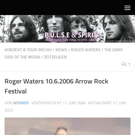
Unter dem Inhalt
KONZERT & TOUR ARCHIV
/
NEWS
/
ROGER WATERS
/
THE DARK
SIDE OF THE MOON
/
ZEITZEUGEN
1
Roger Waters 10.6.2006 Arrow Rock
Festival
VON
WERNER
· VERÖFFENTLICHT
11. JUNI 2006
· AKTUALISIERT
17. JUNI
2023