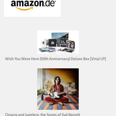
Wish You Were Here (50th Anniversary) Deluxe Box [Vinyl LP]
Clowns and Jugglers: the Songs of Syd Barrett