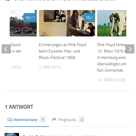
17
2
ts für David
Erinnerungen an Pink Floyd
Pink Floyd hinterließ
nzerte in der
beim Essener Pop- und
12. März 1970 im Au
t Hall
Blues-Festival 1969
in Hamburg eine
überwältigte und bef
EMBER 2024
5. MAI 2013
Fan-Gemeinde.
12. MÄRZ 2026
1 ANTWORT
Kommentare
1
Pingbacks
0