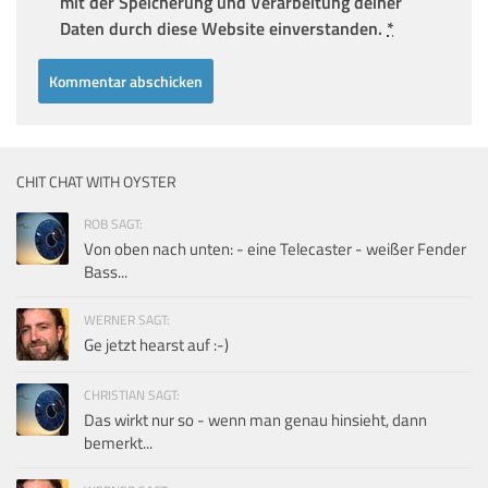
mit der Speicherung und Verarbeitung deiner
Daten durch diese Website einverstanden.
*
CHIT CHAT WITH OYSTER
ROB SAGT:
Von oben nach unten: - eine Telecaster - weißer Fender
Bass...
WERNER SAGT:
Ge jetzt hearst auf :-)
CHRISTIAN SAGT:
Das wirkt nur so - wenn man genau hinsieht, dann
bemerkt...