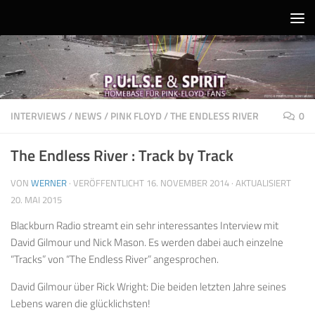
Unter dem Inhalt
INTERVIEWS
/
NEWS
/
PINK FLOYD
/
THE ENDLESS RIVER
0
The Endless River : Track by Track
VON
WERNER
· VERÖFFENTLICHT
16. NOVEMBER 2014
· AKTUALISIERT
20. MAI 2015
Blackburn Radio streamt ein sehr interessantes Interview mit
David Gilmour und Nick Mason. Es werden dabei auch einzelne
“Tracks” von “The Endless River” angesprochen.
David Gilmour über Rick Wright: Die beiden letzten Jahre seines
Lebens waren die glücklichsten!