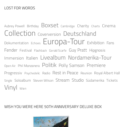
LOST FOR WORDS
Boxset
Cinema
Charity
Aubrey Powell
Birthday
Cambridge
Charts
Collection
Deutschland
Coverversion
Europa-Tour
Exhibition
Fans
Dokumentation
Echoes
Fender
Guy Pratt
Festival
Hipgnosis
Gerald Scarfe
Flashback
Livealbum
Nordamerika-Tour
Italien
Immersion
Politik
Premiere
Polly Samson
Open Air
Phil Manzanera
Rest in Peace
Progressiv
Royal Albert Hall
Radio
Reunion
Psychedelic
Stream
Studio
Soloalbum
Tickets
Südamerika
Steven Wilson
Single
Vinyl
Wien
WISH YOU WERE HERE 50TH ANNIVERSARY DELUXE BOX