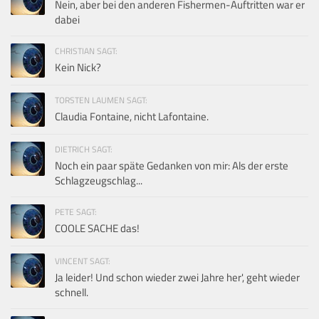
Nein, aber bei den anderen Fishermen-Auftritten war er
dabei
CHRISTIAN SAGT:
Kein Nick?
TORSTEN LAUMEN SAGT:
Claudia Fontaine, nicht Lafontaine.
DIETRICH SAGT:
Noch ein paar späte Gedanken von mir: Als der erste
Schlagzeugschlag...
PETE SAGT:
COOLE SACHE das!
VINCENT SAGT:
Ja leider! Und schon wieder zwei Jahre her', geht wieder
schnell.