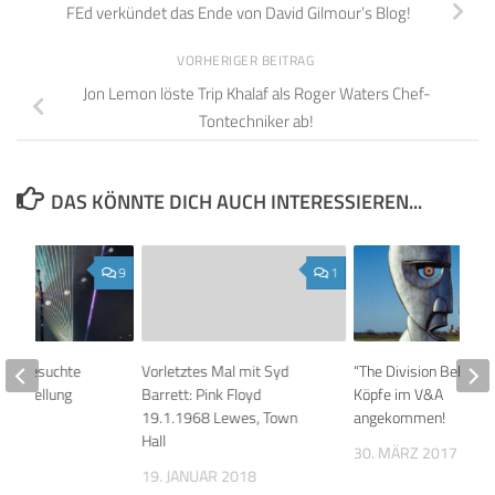
FEd verkündet das Ende von David Gilmour’s Blog!
VORHERIGER BEITRAG
Jon Lemon löste Trip Khalaf als Roger Waters Chef-
Tontechniker ab!
DAS KÖNNTE DICH AUCH INTERESSIEREN...
9
1
our besuchte
Vorletztes Mal mit Syd
“The Division Bell” Me
 Ausstellung
Barrett: Pink Floyd
Köpfe im V&A
m V&A
19.1.1968 Lewes, Town
angekommen!
Hall
017
30. MÄRZ 2017
19. JANUAR 2018