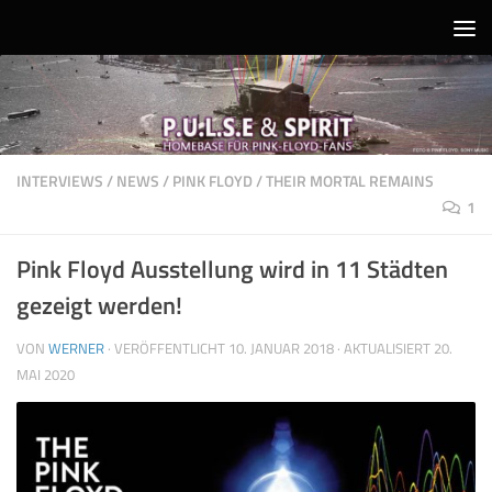
Unter dem Inhalt
INTERVIEWS
/
NEWS
/
PINK FLOYD
/
THEIR MORTAL REMAINS
1
Pink Floyd Ausstellung wird in 11 Städten
gezeigt werden!
VON
WERNER
· VERÖFFENTLICHT
10. JANUAR 2018
· AKTUALISIERT
20.
MAI 2020