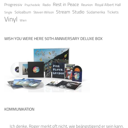
Rest in Peace
Progressiv
Royal Albert Hall
Radio
Reunion
Psychedelic
Stream
Studio
Soloalbum
Tickets
Südamerika
Steven Wilson
Single
Vinyl
Wien
WISH YOU WERE HERE 50TH ANNIVERSARY DELUXE BOX
KOMMUNIKATION
Ich denke, Roger merkt oft nicht, wie beängstigend er sein kann.