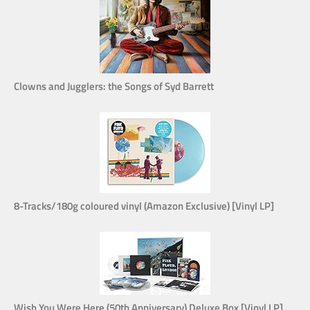
Clowns and Jugglers: the Songs of Syd Barrett
8-Tracks/180g coloured vinyl (Amazon Exclusive) [Vinyl LP]
Wish You Were Here (50th Anniversary) Deluxe Box [Vinyl LP]