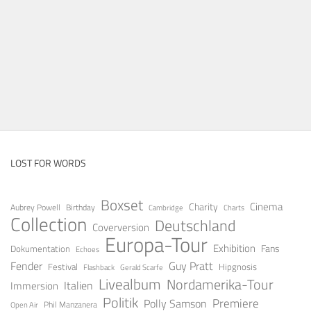
LOST FOR WORDS
Boxset
Cinema
Charity
Aubrey Powell
Birthday
Cambridge
Charts
Collection
Deutschland
Coverversion
Europa-Tour
Exhibition
Fans
Dokumentation
Echoes
Fender
Guy Pratt
Festival
Hipgnosis
Gerald Scarfe
Flashback
Livealbum
Nordamerika-Tour
Italien
Immersion
Politik
Premiere
Polly Samson
Open Air
Phil Manzanera