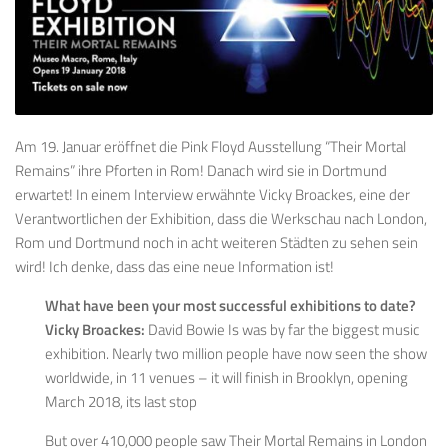
Am 19. Januar eröffnet die Pink Floyd Ausstellung “Their Mortal
Remains” ihre Pforten in Rom! Danach wird sie in Dortmund
erwartet! In einem Interview erwähnte Vicky Broackes, eine der
Verantwortlichen der Exhibition, dass die Werkschau nach London,
Rom und Dortmund noch in acht weiteren Städten zu sehen sein
wird! Ich denke, dass das eine neue Information ist!
What have been your most successful exhibitions to date?
Vicky Broackes:
David Bowie Is was by far the biggest music
exhibition. Nearly two million people have now seen the show
worldwide, in 11 venues – it will finish in Brooklyn, opening
March 2018, its last stop
But over 410,000 people saw Their Mortal Remains in London