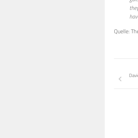
the
hav
Quelle: Th
Davi