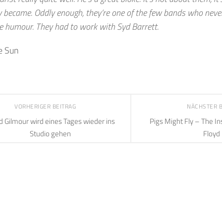
y became. Oddly enough, they’re one of the few bands who neve
e humour. They had to work with Syd Barrett.
e Sun
VORHERIGER BEITRAG
NÄCHSTER 
d Gilmour wird eines Tages wieder ins
Pigs Might Fly – The In
Studio gehen
Floyd