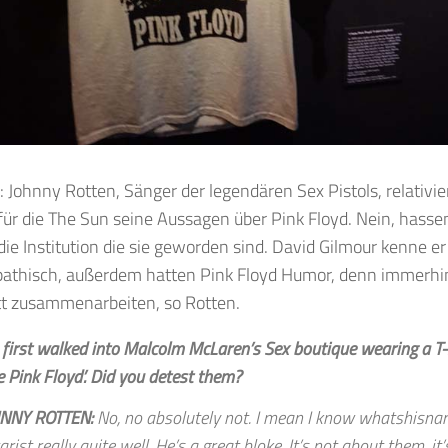
 Johnny Rotten, Sänger der legendären Sex Pistols, relativie
für die The Sun seine Aussagen über Pink Floyd. Nein, hasse
 die Institution die sie geworden sind. David Gilmour kenne er
athisch, außerdem hatten Pink Floyd Humor, denn immerhin
tt zusammenarbeiten, so Rotten.
 first walked into Malcolm McLaren’s Sex boutique wearing a T-s
e Pink Floyd’. Did you detest them?
NNY ROTTEN:
No, no absolutely not. I mean I know whatshisna
arist really quite well. He’s a great bloke. It’s not about them, it