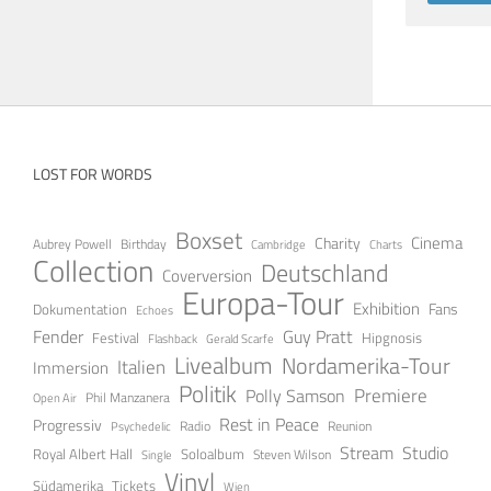
LOST FOR WORDS
Boxset
Cinema
Charity
Aubrey Powell
Birthday
Cambridge
Charts
Collection
Deutschland
Coverversion
Europa-Tour
Exhibition
Fans
Dokumentation
Echoes
Guy Pratt
Fender
Festival
Hipgnosis
Gerald Scarfe
Flashback
Livealbum
Nordamerika-Tour
Italien
Immersion
Politik
Premiere
Polly Samson
Open Air
Phil Manzanera
Rest in Peace
Progressiv
Radio
Reunion
Psychedelic
Stream
Studio
Soloalbum
Royal Albert Hall
Steven Wilson
Single
Vinyl
Tickets
Südamerika
Wien