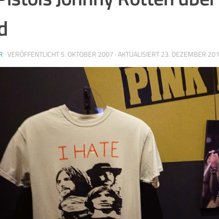
d
R
· VERÖFFENTLICHT
5. OKTOBER 2007
· AKTUALISIERT
23. DEZEMBER 20