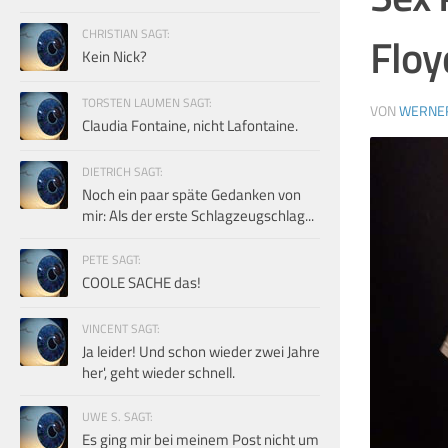
CHRISTIAN SAGT:
Floy
Kein Nick?
TORSTEN LAUMEN SAGT:
VON
WERNE
Claudia Fontaine, nicht Lafontaine.
DIETRICH SAGT:
Noch ein paar späte Gedanken von
mir: Als der erste Schlagzeugschlag...
PETE SAGT:
COOLE SACHE das!
VINCENT SAGT:
Ja leider! Und schon wieder zwei Jahre
her', geht wieder schnell.
UWE S. SAGT:
Es ging mir bei meinem Post nicht um