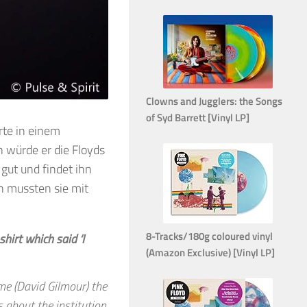
Clowns and Jugglers: the Songs
of Syd Barrett [Vinyl LP]
rte in einem
n würde er die Floyds
 gut und findet ihn
 mussten sie mit
8-Tracks/180g coloured vinyl
hirt which said ‘I
(Amazon Exclusive) [Vinyl LP]
me (David Gilmour) the
’s about the institution