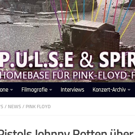
one
Filmografie
Interviews
Konzert-Archiv
WS
/
NEWS
/
PINK FLOYD
Pistols Johnny Rotten über