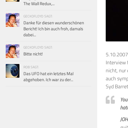
The Wall Redux,...
GECKOFLOYD SAGT:
Danke für diesen wunderschönen
Bericht! Ich bin auch froh, damals
dabei...
GECKOFLOYD SAGT:
Bitte nicht!
5.10.2007:
Interview 
ROB SAGT:
nicht, nur
Das UFO hat ein letztes Mal
auch symp
abgehoben. Ich war zu der...
Syd Barre
You
hat
JOH
guit