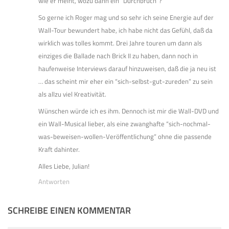
wie er meint, wozu dann ein “Durchbruch”?
So gerne ich Roger mag und so sehr ich seine Energie auf der
Wall-Tour bewundert habe, ich habe nicht das Gefühl, daß da
wirklich was tolles kommt. Drei Jahre touren um dann als
einziges die Ballade nach Brick II zu haben, dann noch in
haufenweise Interviews darauf hinzuweisen, daß die ja neu ist
… das scheint mir eher ein “sich-selbst-gut-zureden” zu sein
als allzu viel Kreativität.
Wünschen würde ich es ihm. Dennoch ist mir die Wall-DVD und
ein Wall-Musical lieber, als eine zwanghafte “sich-nochmal-
was-beweisen-wollen-Veröffentlichung” ohne die passende
Kraft dahinter.
Alles Liebe, Julian!
Antworten
SCHREIBE EINEN KOMMENTAR