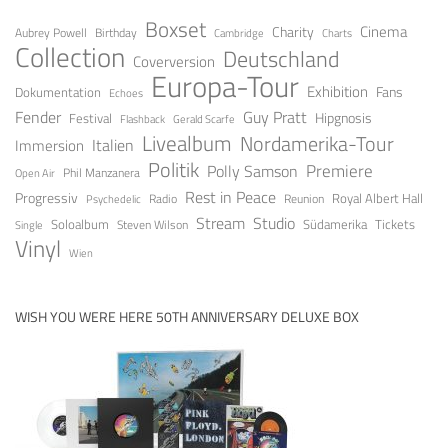
Boxset
Cinema
Charity
Aubrey Powell
Birthday
Cambridge
Charts
Collection
Deutschland
Coverversion
Europa-Tour
Exhibition
Fans
Dokumentation
Echoes
Fender
Guy Pratt
Festival
Hipgnosis
Gerald Scarfe
Flashback
Livealbum
Nordamerika-Tour
Italien
Immersion
Politik
Premiere
Polly Samson
Open Air
Phil Manzanera
Rest in Peace
Progressiv
Royal Albert Hall
Radio
Reunion
Psychedelic
Stream
Studio
Soloalbum
Tickets
Südamerika
Steven Wilson
Single
Vinyl
Wien
WISH YOU WERE HERE 50TH ANNIVERSARY DELUXE BOX