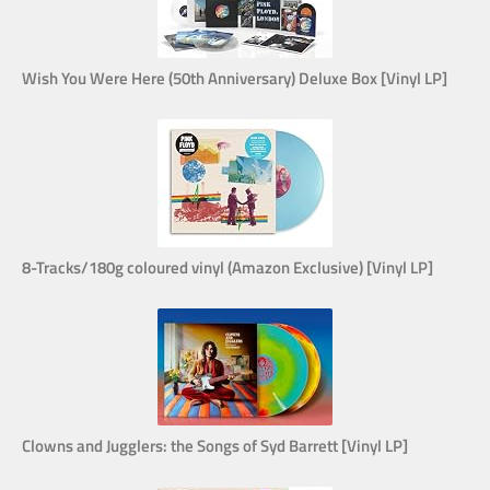
Wish You Were Here (50th Anniversary) Deluxe Box [Vinyl LP]
8-Tracks/180g coloured vinyl (Amazon Exclusive) [Vinyl LP]
Clowns and Jugglers: the Songs of Syd Barrett [Vinyl LP]