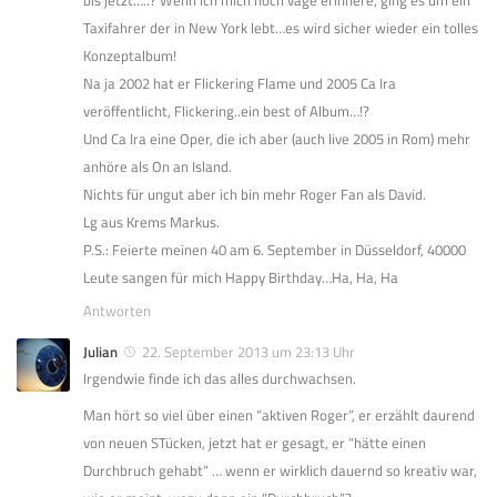
bis jetzt…..? Wenn ich mich noch vage erinnere, ging es um ein
Taxifahrer der in New York lebt…es wird sicher wieder ein tolles
Konzeptalbum!
Na ja 2002 hat er Flickering Flame und 2005 Ca Ira
veröffentlicht, Flickering..ein best of Album…!?
Und Ca Ira eine Oper, die ich aber (auch live 2005 in Rom) mehr
anhöre als On an Island.
Nichts für ungut aber ich bin mehr Roger Fan als David.
Lg aus Krems Markus.
P.S.: Feierte meinen 40 am 6. September in Düsseldorf, 40000
Leute sangen für mich Happy Birthday…Ha, Ha, Ha
Antworten
Julian
22. September 2013 um 23:13 Uhr
Irgendwie finde ich das alles durchwachsen.
Man hört so viel über einen “aktiven Roger”, er erzählt daurend
von neuen STücken, jetzt hat er gesagt, er “hätte einen
Durchbruch gehabt” … wenn er wirklich dauernd so kreativ war,