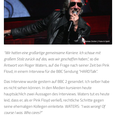
“Wir hatten eine großartige gemeinsame Karriere. Ich schaue mit
großem Stolz zurück auf das, was wir geschaffen haben.”, s
o die
Antwort von Roger Waters, auf die Frage nach seiner Zeit bei Pink
Flovd, in einem Interview für die BBC Sendung “HARDTalk”.
Das Interview wurde gestern auf BBC 2 gesendet. Ich selber habe
es nicht sehen können. In den Medien kursieren heute
hauptsächlich zwei Aussagen des Interviews. Waters tut es heute
leid, dass er, als er Pink Floyd verließ, rechtliche Schritte gegen
seine ehemaligen Kollegen einleitete. WATERS:
“I was wrong! Of
course I was. Who cares?”