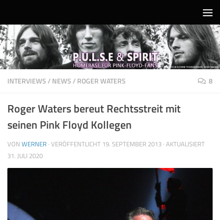
Unter dem Inhalt
INTERVIEWS
/
NEWS
/
ROGER WATERS
8
Roger Waters bereut Rechtsstreit mit
seinen Pink Floyd Kollegen
VON
WERNER
· VERÖFFENTLICHT
19. SEPTEMBER 2013
· AKTUALISIERT
31. JULI 2020