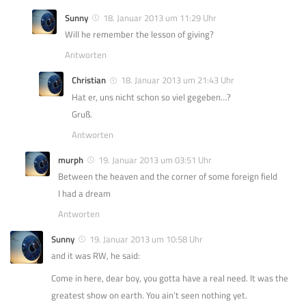
Sunny
18. Januar 2013 um 11:29 Uhr
Will he remember the lesson of giving?
Antworten
Christian
18. Januar 2013 um 21:43 Uhr
Hat er, uns nicht schon so viel gegeben…?
Gruß.
Antworten
murph
19. Januar 2013 um 03:51 Uhr
Between the heaven and the corner of some foreign field
I had a dream
Antworten
Sunny
19. Januar 2013 um 10:58 Uhr
and it was RW, he said:
Come in here, dear boy, you gotta have a real need. It was the
greatest show on earth. You ain’t seen nothing yet.