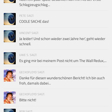
Schlagzeugschlag...
PETE SAGT:
COOLE SACHE das!
VINCENT SAGT:
Ja leider! Und schon wieder zwei Jahre her', geht wieder
schnell.
UWE S. SAGT:
Es ging mir bei meinem Post nicht um The Wall Redux,...
GECKOFLOYD SAGT:
Danke für diesen wunderschönen Bericht! Ich bin auch
froh, damals dabei...
GECKOFLOYD SAGT:
Bitte nicht!
ROB SAGT: