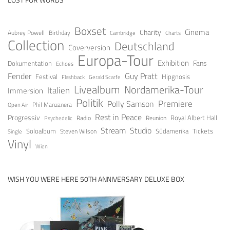
Boxset
Cinema
Charity
Aubrey Powell
Birthday
Cambridge
Charts
Collection
Deutschland
Coverversion
Europa-Tour
Exhibition
Fans
Dokumentation
Echoes
Guy Pratt
Fender
Festival
Hipgnosis
Gerald Scarfe
Flashback
Livealbum
Nordamerika-Tour
Italien
Immersion
Politik
Premiere
Polly Samson
Open Air
Phil Manzanera
Rest in Peace
Progressiv
Royal Albert Hall
Radio
Reunion
Psychedelic
Stream
Studio
Soloalbum
Tickets
Südamerika
Steven Wilson
Single
Vinyl
Wien
WISH YOU WERE HERE 50TH ANNIVERSARY DELUXE BOX