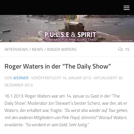
Unter dem Inhalt
INTERVIEWS
/
NEWS
/
ROGER WATERS
15
Roger Waters in der “The Daily Show”
VON
WERNER
· VERÖFFENTLICHT
16. JANUAR 2013
· AKTUALISIERT
30.
DEZEMBER 2013
16.1.2013: Roger Waters war am 14. Januar zu Gast in der “The
Daily Show”. Moderator Jon Stewart´s bester Scherz, war der, als er
Waters, der erkältet war, fragte:
“Du wirst also wieder auf Tour gehen,
mit den anderen Mitgliedern von Pink Floyd, stimmts!”
Worauf Waters
erwiderte:
“So verdient er sein Geld. Sehr lustig.”