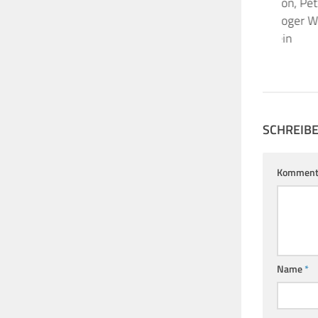
Nick Mason, Eric Clapton, Pet
& co setzen sich für Roger W
Konzert in Frankfurt ein
12. MÄRZ 2023
SCHREIB
Komment
Name
*