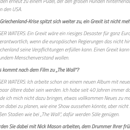
den erneut zu einem Pudel, der den großen Hunden hinterherläuf
n den USA.
Griechenland-Krise spitzt sich weiter zu, ein Grexit ist nicht m
ER WATERS: Ein Grexit wäre ein riesiges Desaster für ganz Eur
erantwortlich, wenn die europäischen Regierungen das nicht 
echenland seine Verpflichtungen erfüllen kann. Einen Grexit kan
undem Menschenverstand wollen.
 kommt nach dem Film zu „The Wall“?
ER WATERS: Ich arbeite schon an einem neuen Album mit neue
 paar ältere dabei sein werden. Ich habe seit 40 Jahren immer da
de ich mich nicht dazu bringen, etwas vollkommen Neues zu mal
on dabei zu planen, wie eine Show aussehen könnte, aber nicht 
ßen Stadien wie bei „The Wall“, dafür werden Säle genügen.
den Sie dabei mit Nick Mason arbeiten, dem Drummer Ihrer frü