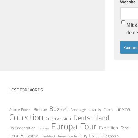
Website
Mit d
deine
LOST FOR WORDS
Boxset
Cinema
Charity
Aubrey Powell
Birthday
Cambridge
Charts
Collection
Deutschland
Coverversion
Europa-Tour
Exhibition
Fans
Dokumentation
Echoes
Fender
Guy Pratt
Festival
Hipgnosis
Gerald Scarfe
Flashback