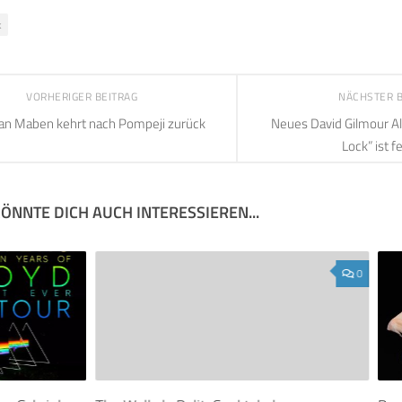
k
VORHERIGER BEITRAG
NÄCHSTER 
an Maben kehrt nach Pompeji zurück
Neues David Gilmour Al
Lock” ist fe
ÖNNTE DICH AUCH INTERESSIEREN...
0