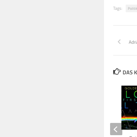
Tags:
Politi
Adri
DAS K