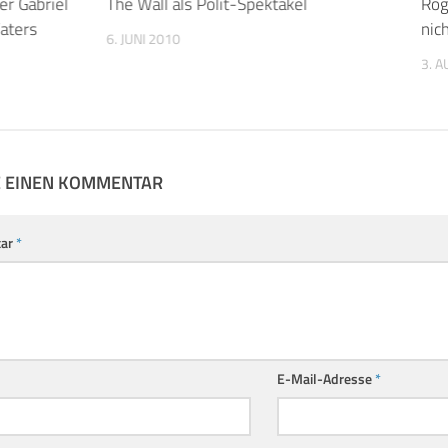
er Gabriel
The Wall als Polit-Spektakel
Rog
aters
nich
6. JUNI 2010
3. 
E EINEN KOMMENTAR
ar
*
E-Mail-Adresse
*