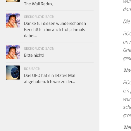
wür
The Wall Redux,...
dan
GECKOFLOYD SAGT:
Die 
Danke für diesen wunderschönen
Bericht! Ich bin auch froh, damals
ROG
dabei...
unv
GECKOFLOYD SAGT:
Gri
Bitte nicht!
ges
ROB SAGT:
Was
Das UFO hat ein letztes Mal
abgehoben. Ich war zu der...
ROG
ein
wer
sch
gro
Wer