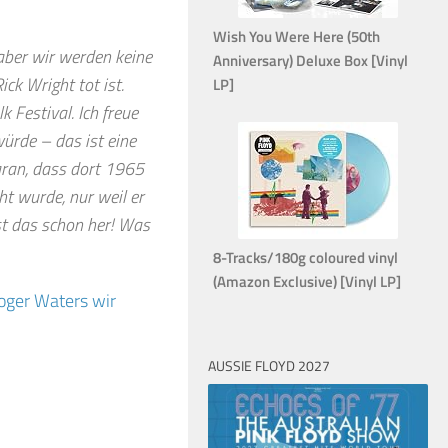
Wish You Were Here (50th
aber wir werden keine
Anniversary) Deluxe Box [Vinyl
k Wright tot ist.
LP]
 Festival. Ich freue
würde – das ist eine
aran, dass dort 1965
t wurde, nur weil er
ist das schon her! Was
8-Tracks/180g coloured vinyl
(Amazon Exclusive) [Vinyl LP]
oger Waters wir
AUSSIE FLOYD 2027