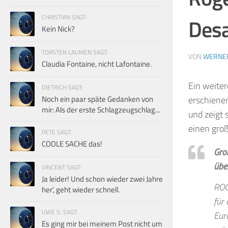
CHRISTIAN SAGT:
Desa
Kein Nick?
TORSTEN LAUMEN SAGT:
VON
WERNE
Claudia Fontaine, nicht Lafontaine.
Ein weiter
DIETRICH SAGT:
Noch ein paar späte Gedanken von
erschienen
mir: Als der erste Schlagzeugschlag...
und zeigt 
einen groß
PETE SAGT:
COOLE SACHE das!
Gro
übe
VINCENT SAGT:
Ja leider! Und schon wieder zwei Jahre
ROG
her', geht wieder schnell.
für
UWE S. SAGT:
Eur
Es ging mir bei meinem Post nicht um