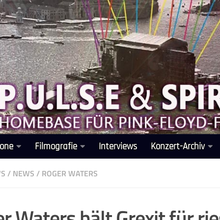
one
Filmografie
Interviews
Konzert-Archiv
WS
/
NEWS
/
ROGER WATERS
r Waters hält Grexit für ri