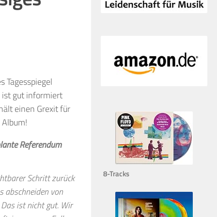
es Tagesspiegel
ist gut informiert
hält einen Grexit für
s Album!
eplante Referendum
8-Tracks
htbarer Schritt zurück
ns abschneiden von
Das ist nicht gut. Wir