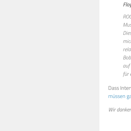
Flo
ROG
Mus
Die
mich
rel
Bob
auf 
für 
Dass Inter
müssen ga
Wir danken