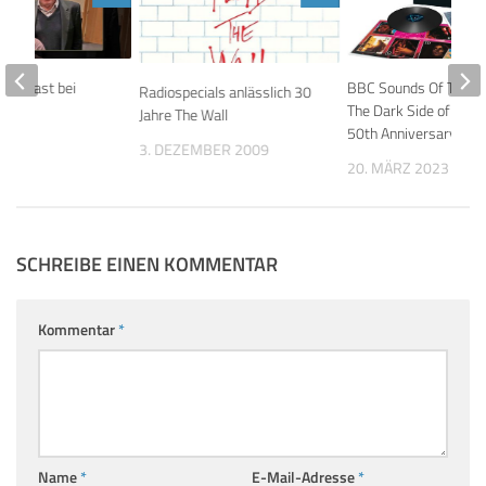
 zu Gast bei
BBC Sounds Of The 7
Radiospecials anlässlich 30
nd
The Dark Side of the
Jahre The Wall
50th Anniversary
020
3. DEZEMBER 2009
20. MÄRZ 2023
SCHREIBE EINEN KOMMENTAR
Kommentar
*
Name
*
E-Mail-Adresse
*