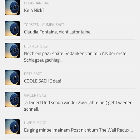
CHRISTIAN SAGT:
Kein Nick?
TORSTEN LAUMEN SAGT:
Claudia Fontaine, nicht Lafontaine.
DIETRICH SAGT:
Noch ein paar späte Gedanken von mir: Als der erste
Schlagzeugschlag...
PETE SAGT:
COOLE SACHE das!
VINCENT SAGT:
Ja leider! Und schon wieder zwei Jahre her', geht wieder
schnell.
UWE S. SAGT:
Es ging mir bei meinem Post nicht um The Wall Redux,...