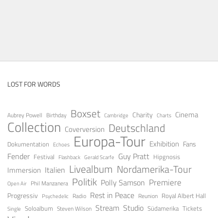
LOST FOR WORDS
Boxset
Cinema
Charity
Aubrey Powell
Birthday
Cambridge
Charts
Collection
Deutschland
Coverversion
Europa-Tour
Exhibition
Fans
Dokumentation
Echoes
Fender
Guy Pratt
Festival
Hipgnosis
Gerald Scarfe
Flashback
Livealbum
Nordamerika-Tour
Italien
Immersion
Politik
Premiere
Polly Samson
Open Air
Phil Manzanera
Rest in Peace
Progressiv
Royal Albert Hall
Radio
Reunion
Psychedelic
Stream
Studio
Soloalbum
Tickets
Südamerika
Steven Wilson
Single