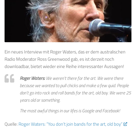
Ein neues Interview mit Roger Waters, das er dem australischen
Radio Moderator Ross Greenwood gab, es ist derzeit noch
downloadbar, bietet wieder eine Reihe interessanter Aussagen!
Roger Waters:
We weren’t there for the art. We were there
because we wanted to pull chicks and make a few quid. People
don’t go into rock and roll bands for the art, old boy. We were 25
years old or something.
The most awful things in our lifes is Google and Facebook!
Quelle:
Roger Waters: “You don’t join bands for the art, old boy”