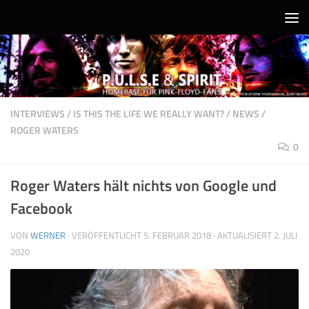
Unter dem Inhalt
INTERVIEWS
/
IS THIS THE LIFE WE REALLY WANT?
/
NEWS
/
ROGER WATERS
0
Roger Waters hält nichts von Google und
Facebook
VON
WERNER
· VERÖFFENTLICHT
5. FEBRUAR 2018
· AKTUALISIERT
2. JULI
2020