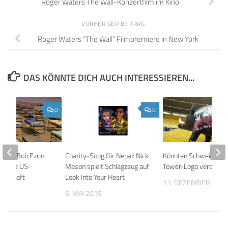
Roger Waters The Wall-Konzertfilm im Kino
VORHERIGER BEITRAG
Roger Waters “The Wall” Filmpremiere in New York
DAS KÖNNTE DICH AUCH INTERESSIEREN...
0
0
zent Bob Ezrin
Charity-Song für Nepal: Nick
Könnten Schweine Tr
auf die US-
Mason spielt Schlagzeug auf
Tower-Logo verdecke
erschaft
Look Into Your Heart
13. DEZEMBER 201
 2025
6. MAI 2015