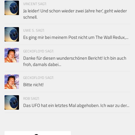
VINCENT SAGT:
Ja leider! Und schon wieder zwei Jahre her', geht wieder
schnell.
UWE S. SAGT:
Es ging mir bei meinem Post nicht um The Wall Redux,...
GECKOFLOYD SAGT:
Danke für diesen wunderschönen Bericht! Ich bin auch
froh, damals dabei...
GECKOFLOYD SAGT:
Bitte nicht!
ROB SAGT:
Das UFO hat ein letztes Mal abgehoben. Ich war zu der...