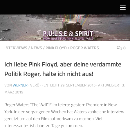
Unter dem Inhalt
INTERVIEWS
/
NEWS
/
PINK FLOYD
/
ROGER WATERS
8
Ich liebe Pink Floyd, aber deine verdammte
Politik Roger, halte ich nicht aus!
VON
WERNER
· VERÖFFENTLICHT
29. SEPTEMBER 2015
· AKTUALISIERT
3.
MÄRZ 2019
Roger Waters “The Wall” Film feierte gestern Premiere in New
York. In den vergangenen Wochen hat Waters zahlreiche Interview
genutzt um auf den Film aufmerksam zu machen. Viel
interessantes ist dabei zu Tage gekommen.