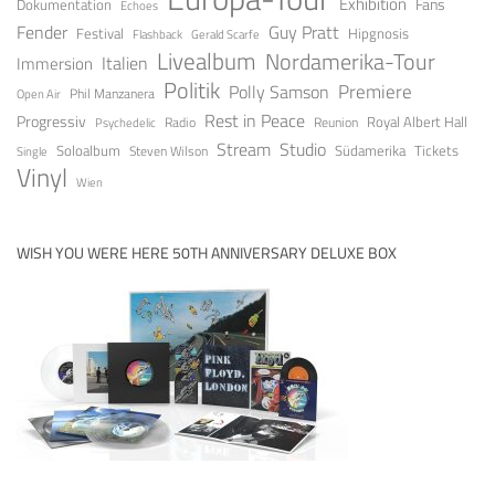
Exhibition
Fans
Dokumentation
Echoes
Fender
Guy Pratt
Festival
Hipgnosis
Gerald Scarfe
Flashback
Livealbum
Nordamerika-Tour
Italien
Immersion
Politik
Premiere
Polly Samson
Open Air
Phil Manzanera
Rest in Peace
Progressiv
Royal Albert Hall
Radio
Reunion
Psychedelic
Stream
Studio
Soloalbum
Tickets
Südamerika
Steven Wilson
Single
Vinyl
Wien
WISH YOU WERE HERE 50TH ANNIVERSARY DELUXE BOX