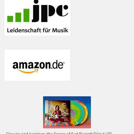
Clowns and Jugglers: the Songs of Syd Barrett [Vinyl LP]