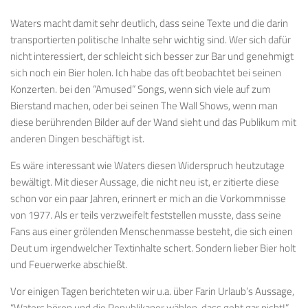
Waters macht damit sehr deutlich, dass seine Texte und die darin
transportierten politische Inhalte sehr wichtig sind. Wer sich dafür
nicht interessiert, der schleicht sich besser zur Bar und genehmigt
sich noch ein Bier holen. Ich habe das oft beobachtet bei seinen
Konzerten. bei den “Amused” Songs, wenn sich viele auf zum
Bierstand machen, oder bei seinen The Wall Shows, wenn man
diese berührenden Bilder auf der Wand sieht und das Publikum mit
anderen Dingen beschäftigt ist.
Es wäre interessant wie Waters diesen Widerspruch heutzutage
bewältigt. Mit dieser Aussage, die nicht neu ist, er zitierte diese
schon vor ein paar Jahren, erinnert er mich an die Vorkommnisse
von 1977. Als er teils verzweifelt feststellen musste, dass seine
Fans aus einer grölenden Menschenmasse besteht, die sich einen
Deut um irgendwelcher Textinhalte schert. Sondern lieber Bier holt
und Feuerwerke abschießt.
Vor einigen Tagen berichteten wir u.a. über Farin Urlaub’s Aussage,
“Waters hören und die Republikaner wählen, dass geht gar nicht!”.