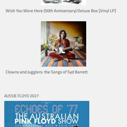
Wish You Were Here (50th Anniversary) Deluxe Box [Vinyl LP]
Clowns and Jugglers: the Songs of Syd Barrett
AUSSIE FLOYD 2027