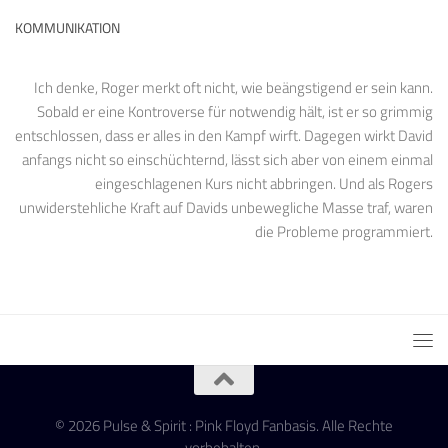
KOMMUNIKATION
Ich denke, Roger merkt oft nicht, wie beängstigend er sein kann.
Sobald er eine Kontroverse für notwendig hält, ist er so grimmig
entschlossen, dass er alles in den Kampf wirft. Dagegen wirkt David
anfangs nicht so einschüchternd, lässt sich aber von einem einmal
eingeschlagenen Kurs nicht abbringen. Und als Rogers
unwiderstehliche Kraft auf Davids unbewegliche Masse traf, waren
die Probleme programmiert.
© 2026 Pulse & Spirit : Pink Floyd Fanbasis. Alle Rechte
vorbehalten.