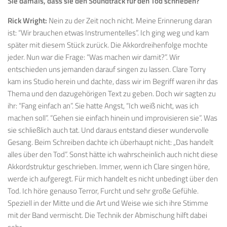
Sie damals, dass sie den Soundtrack für den Tod schrieben?
Rick Wright:
Nein zu der Zeit noch nicht. Meine Erinnerung daran
ist: “Wir brauchen etwas Instrumentelles”. Ich ging weg und kam
später mit diesem Stück zurück. Die Akkordreihenfolge mochte
jeder. Nun war die Frage: “Was machen wir damit?”. Wir
entschieden uns jemanden darauf singen zu lassen. Clare Torry
kam ins Studio herein und dachte, dass wir im Begriff waren ihr das
Thema und den dazugehörigen Text zu geben. Doch wir sagten zu
ihr: “Fang einfach an”. Sie hatte Angst, “Ich weiß nicht, was ich
machen soll”. “Gehen sie einfach hinein und improvisieren sie”. Was
sie schließlich auch tat. Und daraus entstand dieser wundervolle
Gesang. Beim Schreiben dachte ich überhaupt nicht: „Das handelt
alles über den Tod”. Sonst hätte ich wahrscheinlich auch nicht diese
Akkordstruktur geschrieben. Immer, wenn ich Clare singen höre,
werde ich aufgeregt. Für mich handelt es nicht unbedingt über den
Tod. Ich höre genauso Terror, Furcht und sehr große Gefühle.
Speziell in der Mitte und die Art und Weise wie sich ihre Stimme
mit der Band vermischt. Die Technik der Abmischung hilft dabei