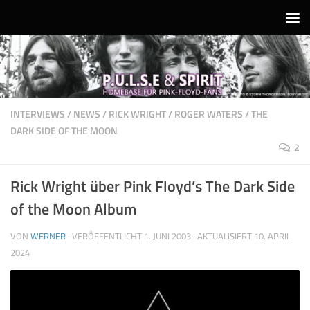
Unter dem Inhalt
INTERVIEWS
/
NEWS
/
RICK WRIGHT
/
ROGER WATERS
/
THE
DARK SIDE OF THE MOON
2
Rick Wright über Pink Floyd’s The Dark Side
of the Moon Album
VON
WERNER
· VERÖFFENTLICHT
1. JUNI 2003
· AKTUALISIERT
10. APRIL
2024