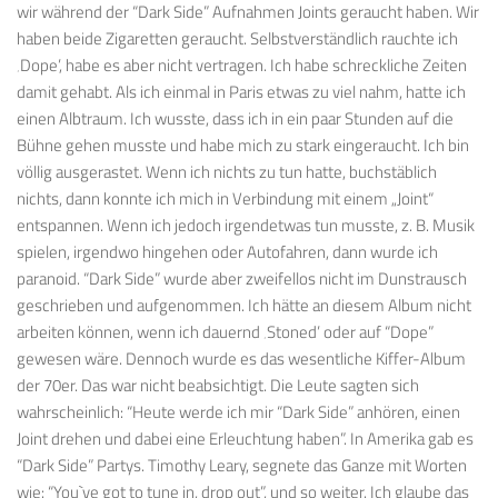
wir während der “Dark Side” Aufnahmen Joints geraucht haben. Wir
haben beide Zigaretten geraucht. Selbstverständlich rauchte ich
‚Dope’, habe es aber nicht vertragen. Ich habe schreckliche Zeiten
damit gehabt. Als ich einmal in Paris etwas zu viel nahm, hatte ich
einen Albtraum. Ich wusste, dass ich in ein paar Stunden auf die
Bühne gehen musste und habe mich zu stark eingeraucht. Ich bin
völlig ausgerastet. Wenn ich nichts zu tun hatte, buchstäblich
nichts, dann konnte ich mich in Verbindung mit einem „Joint“
entspannen. Wenn ich jedoch irgendetwas tun musste, z. B. Musik
spielen, irgendwo hingehen oder Autofahren, dann wurde ich
paranoid. “Dark Side” wurde aber zweifellos nicht im Dunstrausch
geschrieben und aufgenommen. Ich hätte an diesem Album nicht
arbeiten können, wenn ich dauernd ‚Stoned’ oder auf “Dope”
gewesen wäre. Dennoch wurde es das wesentliche Kiffer-Album
der 70er. Das war nicht beabsichtigt. Die Leute sagten sich
wahrscheinlich: “Heute werde ich mir “Dark Side” anhören, einen
Joint drehen und dabei eine Erleuchtung haben”. In Amerika gab es
“Dark Side” Partys. Timothy Leary, segnete das Ganze mit Worten
wie: “You`ve got to tune in, drop out”, und so weiter. Ich glaube das