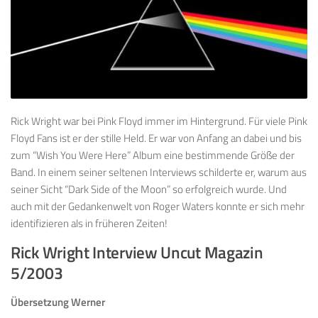
Rick Wright war bei Pink Floyd immer im Hintergrund. Für viele Pink
Floyd Fans ist er der stille Held. Er war von Anfang an dabei und bis
zum “Wish You Were Here” Album eine bestimmende Größe der
Band. In einem seiner seltenen Interviews schilderte er, warum aus
seiner Sicht “Dark Side of the Moon” so erfolgreich wurde. Und
auch mit der Gedankenwelt von Roger Waters konnte er sich mehr
identifizieren als in früheren Zeiten!
Rick Wright Interview Uncut Magazin
5/2003
Übersetzung Werner