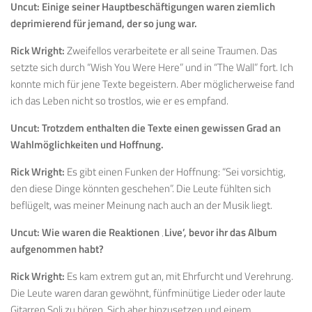
Uncut:
Einige seiner Hauptbeschäftigungen waren ziemlich
deprimierend für jemand, der so jung war.
Rick Wright:
Zweifellos verarbeitete er all seine Traumen. Das
setzte sich durch “Wish You Were Here” und in “The Wall” fort. Ich
konnte mich für jene Texte begeistern. Aber möglicherweise fand
ich das Leben nicht so trostlos, wie er es empfand.
Uncut:
Trotzdem enthalten die Texte einen gewissen Grad an
Wahlmöglichkeiten und Hoffnung.
Rick Wright:
Es gibt einen Funken der Hoffnung: “Sei vorsichtig,
den diese Dinge könnten geschehen”. Die Leute fühlten sich
beflügelt, was meiner Meinung nach auch an der Musik liegt.
Uncut:
Wie waren die Reaktionen ‚Live’, bevor ihr das Album
aufgenommen habt?
Rick Wright:
Es kam extrem gut an, mit Ehrfurcht und Verehrung.
Die Leute waren daran gewöhnt, fünfminütige Lieder oder laute
Gitarren Soli zu hören. Sich aber hinzusetzen und einem