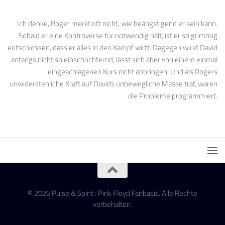
Ich denke, Roger merkt oft nicht, wie beängstigend er sein kann.
Sobald er eine Kontroverse für notwendig hält, ist er so grimmig
entschlossen, dass er alles in den Kampf wirft. Dagegen wirkt David
anfangs nicht so einschüchternd, lässt sich aber von einem einmal
eingeschlagenen Kurs nicht abbringen. Und als Rogers
unwiderstehliche Kraft auf Davids unbewegliche Masse traf, waren
die Probleme programmiert.
© 2026 Pulse & Spirit : Pink Floyd Fanbasis. Alle Rechte
vorbehalten.