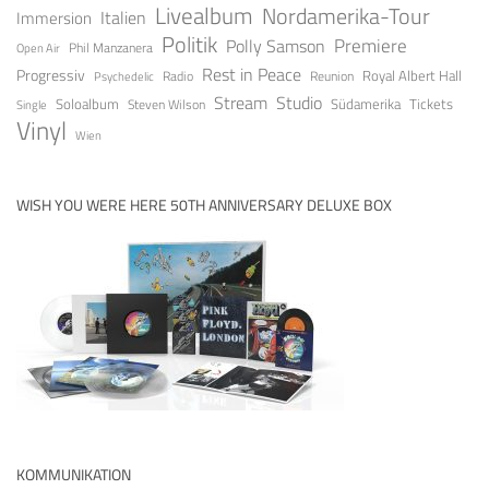
Livealbum
Nordamerika-Tour
Italien
Immersion
Politik
Premiere
Polly Samson
Open Air
Phil Manzanera
Rest in Peace
Progressiv
Royal Albert Hall
Radio
Reunion
Psychedelic
Stream
Studio
Soloalbum
Tickets
Südamerika
Steven Wilson
Single
Vinyl
Wien
WISH YOU WERE HERE 50TH ANNIVERSARY DELUXE BOX
KOMMUNIKATION