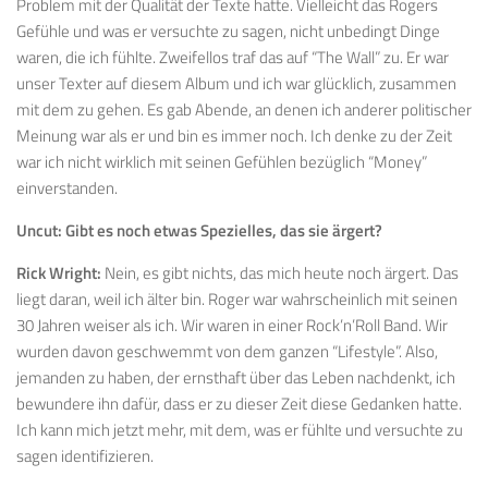
Problem mit der Qualität der Texte hatte. Vielleicht das Rogers
Gefühle und was er versuchte zu sagen, nicht unbedingt Dinge
waren, die ich fühlte. Zweifellos traf das auf “The Wall” zu. Er war
unser Texter auf diesem Album und ich war glücklich, zusammen
mit dem zu gehen. Es gab Abende, an denen ich anderer politischer
Meinung war als er und bin es immer noch. Ich denke zu der Zeit
war ich nicht wirklich mit seinen Gefühlen bezüglich “Money”
einverstanden.
Uncut:
Gibt es noch etwas Spezielles, das sie ärgert?
Rick Wright:
Nein, es gibt nichts, das mich heute noch ärgert. Das
liegt daran, weil ich älter bin. Roger war wahrscheinlich mit seinen
30 Jahren weiser als ich. Wir waren in einer Rock’n’Roll Band. Wir
wurden davon geschwemmt von dem ganzen “Lifestyle”. Also,
jemanden zu haben, der ernsthaft über das Leben nachdenkt, ich
bewundere ihn dafür, dass er zu dieser Zeit diese Gedanken hatte.
Ich kann mich jetzt mehr, mit dem, was er fühlte und versuchte zu
sagen identifizieren.