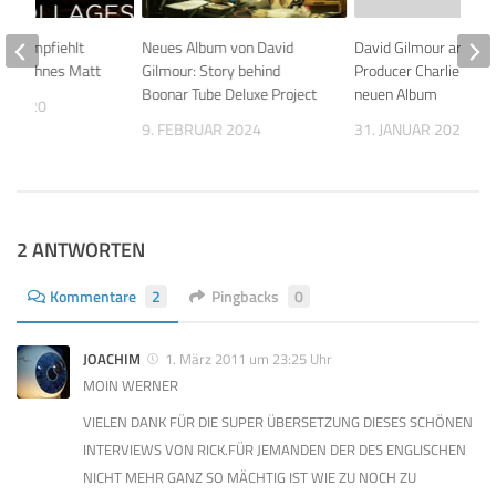
our empfiehlt
Neues Album von David
David Gilmour arbeite
nes Sohnes Matt
Gilmour: Story behind
Producer Charlie And
Boonar Tube Deluxe Project
neuen Album
T 2020
9. FEBRUAR 2024
31. JANUAR 2024
2 ANTWORTEN
Kommentare
2
Pingbacks
0
JOACHIM
1. März 2011 um 23:25 Uhr
MOIN WERNER
VIELEN DANK FÜR DIE SUPER ÜBERSETZUNG DIESES SCHÖNEN
INTERVIEWS VON RICK.FÜR JEMANDEN DER DES ENGLISCHEN
NICHT MEHR GANZ SO MÄCHTIG IST WIE ZU NOCH ZU