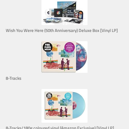
Wish You Were Here (50th Anniversary) Deluxe Box [Vinyl LP]
8-Tracks
8-Tracks/180g coloured vinyl (Amazon Exclusive) [Vinyl LP]