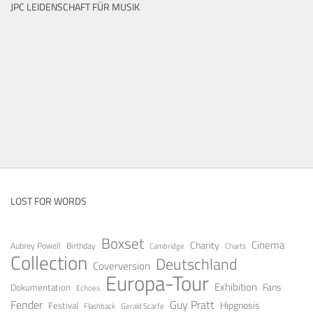
JPC LEIDENSCHAFT FÜR MUSIK
LOST FOR WORDS
Boxset
Cinema
Charity
Aubrey Powell
Birthday
Cambridge
Charts
Collection
Deutschland
Coverversion
Europa-Tour
Exhibition
Fans
Dokumentation
Echoes
Fender
Guy Pratt
Festival
Hipgnosis
Gerald Scarfe
Flashback