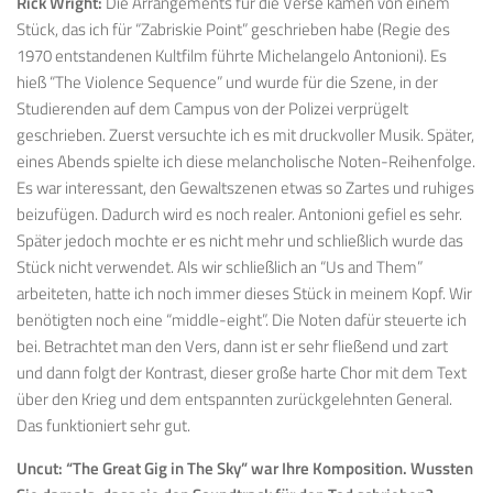
Rick Wright:
Die Arrangements für die Verse kamen von einem
Stück, das ich für “Zabriskie Point” geschrieben habe (Regie des
1970 entstandenen Kultfilm führte Michelangelo Antonioni). Es
hieß “The Violence Sequence” und wurde für die Szene, in der
Studierenden auf dem Campus von der Polizei verprügelt
geschrieben. Zuerst versuchte ich es mit druckvoller Musik. Später,
eines Abends spielte ich diese melancholische Noten-Reihenfolge.
Es war interessant, den Gewaltszenen etwas so Zartes und ruhiges
beizufügen. Dadurch wird es noch realer. Antonioni gefiel es sehr.
Später jedoch mochte er es nicht mehr und schließlich wurde das
Stück nicht verwendet. Als wir schließlich an “Us and Them”
arbeiteten, hatte ich noch immer dieses Stück in meinem Kopf. Wir
benötigten noch eine “middle-eight”. Die Noten dafür steuerte ich
bei. Betrachtet man den Vers, dann ist er sehr fließend und zart
und dann folgt der Kontrast, dieser große harte Chor mit dem Text
über den Krieg und dem entspannten zurückgelehnten General.
Das funktioniert sehr gut.
Uncut:
“The Great Gig in The Sky” war Ihre Komposition. Wussten