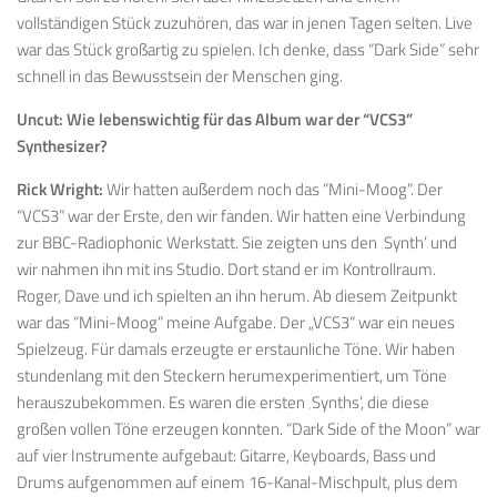
vollständigen Stück zuzuhören, das war in jenen Tagen selten. Live
war das Stück großartig zu spielen. Ich denke, dass “Dark Side” sehr
schnell in das Bewusstsein der Menschen ging.
Uncut:
Wie lebenswichtig für das Album war der “VCS3”
Synthesizer?
Rick Wright:
Wir hatten außerdem noch das “Mini-Moog”. Der
“VCS3” war der Erste, den wir fanden. Wir hatten eine Verbindung
zur BBC-Radiophonic Werkstatt. Sie zeigten uns den ‚Synth’ und
wir nahmen ihn mit ins Studio. Dort stand er im Kontrollraum.
Roger, Dave und ich spielten an ihn herum. Ab diesem Zeitpunkt
war das “Mini-Moog” meine Aufgabe. Der „VCS3“ war ein neues
Spielzeug. Für damals erzeugte er erstaunliche Töne. Wir haben
stundenlang mit den Steckern herumexperimentiert, um Töne
herauszubekommen. Es waren die ersten ‚Synths’, die diese
großen vollen Töne erzeugen konnten. “Dark Side of the Moon” war
auf vier Instrumente aufgebaut: Gitarre, Keyboards, Bass und
Drums aufgenommen auf einem 16-Kanal-Mischpult, plus dem