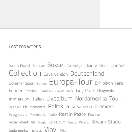
LOST FOR WORDS
Boxset
Cinema
Charity
Aubrey Powell
Birthday
Cambridge
Charts
Collection
Deutschland
Coverversion
Europa-Tour
Exhibition
Fans
Dokumentation
Echoes
Fender
Guy Pratt
Festival
Hipgnosis
Gerald Scarfe
Flashback
Livealbum
Nordamerika-Tour
Italien
Immersion
Politik
Premiere
Polly Samson
Open Air
Phil Manzanera
Rest in Peace
Progressiv
Radio
Reunion
Psychedelic
Stream
Studio
Soloalbum
Royal Albert Hall
Steven Wilson
Single
Vinyl
Tickets
Südamerika
Wien