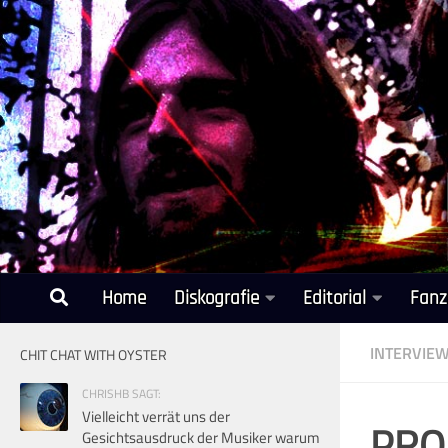
Unter dem Inhalt
Home
Diskografie
Editorial
Fanz
INTERVIE
CHIT CHAT WITH OYSTER
CHRISHB SAGT:
Vielleicht verrät uns der
PROG
Gesichtsausdruck der Musiker warum