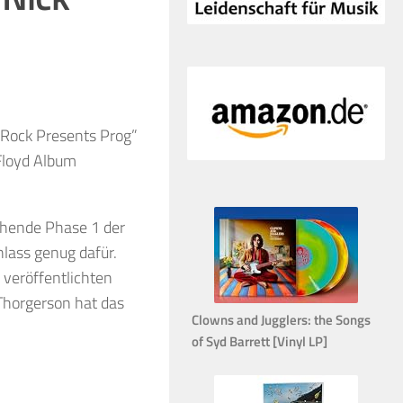
 Rock Presents Prog”
Floyd Album
ehende Phase 1 der
lass genug dafür.
 veröffentlichten
 Thorgerson hat das
Clowns and Jugglers: the Songs
of Syd Barrett [Vinyl LP]