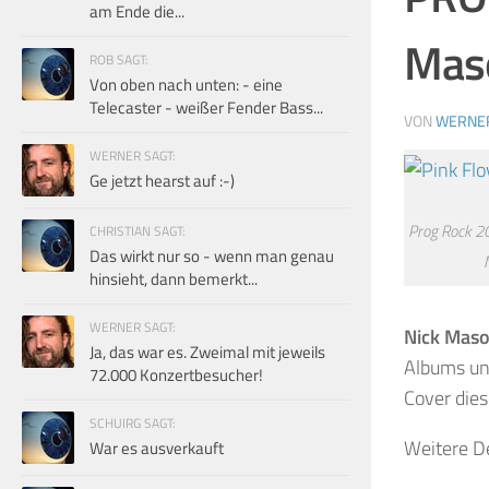
am Ende die...
Maso
ROB SAGT:
Von oben nach unten: - eine
Telecaster - weißer Fender Bass...
VON
WERNE
WERNER SAGT:
Ge jetzt hearst auf :-)
Prog Rock 20
CHRISTIAN SAGT:
Das wirkt nur so - wenn man genau
hinsieht, dann bemerkt...
WERNER SAGT:
Nick Mas
Ja, das war es. Zweimal mit jeweils
Albums und
72.000 Konzertbesucher!
Cover die
SCHUIRG SAGT:
Weitere De
War es ausverkauft