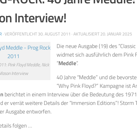
n Interview!
R
· VERÖFFENTLICHT
30. AUGUST 2011
· AKTUALISIERT
20. JANUAR 2025
Die neue Ausgabe (19) des “Classic
widmet sich ausführlich dem Pink 
“
Meddle
“.
11: Pink Floyd Meddle, Nick
Mason Interview
40 Jahre “Meddle” und die bevorst
“Why Pink Floyd?” Kampagne ist An
on
berichtet in einem Interview über die Bedeutung des 1971
 er verrät weitere Details der “Immersion Editions”! Storm
ser Ausgabe entworfen.
tails folgen …