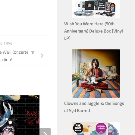
Wish You Were Here (50th
Anniversary) Deluxe Box [Vinyl
LP]
BEITRAG
e Wall Konzerte im
tadion!
Clowns and Jugglers: the Songs
5
of Syd Barrett