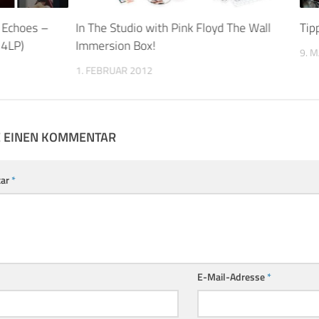
 Echoes –
In The Studio with Pink Floyd The Wall
Tip
 4LP)
Immersion Box!
9. 
1. FEBRUAR 2012
E EINEN KOMMENTAR
ar
*
E-Mail-Adresse
*