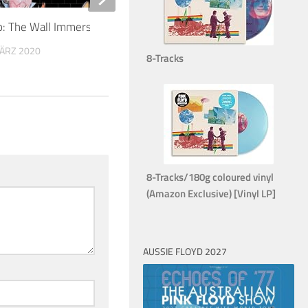
p: The Wall Immersion Boxset
David Gilmour über da
MÄRZ 2020
23. FEBRUAR 2012
8-Tracks
8-Tracks/180g coloured vinyl
(Amazon Exclusive) [Vinyl LP]
AUSSIE FLOYD 2027