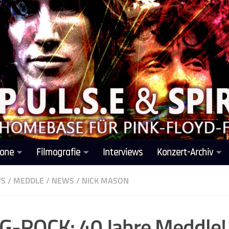
one
Filmografie
Interviews
Konzert-Archiv
WS
/
MEDDLE
/
NEWS
/
NICK MASON
-ROCK: 40 Jahre Meddle!