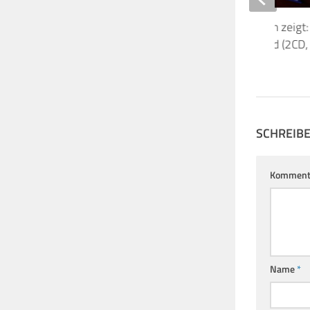
P&S Hausmeister Film zeigt:
The Best Of Pink Floyd (2CD,
15. MAI 2020
SCHREIB
Komment
Name
*