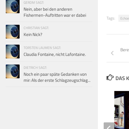
GERDM SAGT:
Nein, aber bei den anderen
Fishermen-Auftritten war er dabei
Tags:
Echoe
CHRISTIAN SAGT:
Kein Nick?
TORSTEN LAUMEN SAGT:
Bere
Claudia Fontaine, nicht Lafontaine.
DIETRICH SAGT:
Noch ein paar späte Gedanken von
DAS K
mir: Als der erste Schlagzeugschlag...