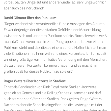
vorbei, bauten Dinge auf und andere wieder ab, sehr ungewöhnlich
aber auch beeindruckend.”
David Gilmour über das Publikum:
“Roger zeichnet sich verantwortlich für die Aussagen des Albums.
Er war derjenige, der diese starken Gefühle einer Mauerbildung
zwischen sich und unserem Publikum spürte. Normalerweise weiß
man, daß man wenn man in einer Popgruppe arbeitet, vor einem
Publikum steht und daß dieses einem zuhört. Hoffentlich teilt man
viele Emotionen mit ihnen während eines Konzertes. Ich fühle, daß
wir eine großartige kommunikative Verbindung mit den Menschen,
die zu unseren Konzerten kommen, haben, und es macht mir
großen Spaß für dieses Publikum zu spielen.”
Roger Waters über Konzerte in Stadien:
Er hat als Bandleader von Pink Floyd mehr Stadien-Konzerte
gespielt als Genesis und die Rolling Stones zusammen und darf
auch als einer der Väter des Stadien-Rock gelten: Roger Waters.
Nachdem aber die Schecks eingelöst und die Lastwagen mit der
Ausrüstung wieder in der Garage sind, hat der britische Veteran der