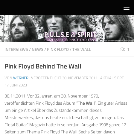
Unter dem Inhalt
INTERVIEWS
/
NEWS
/
PINK FLOYD
/
THE WALL
1
Pink Floyd Behind The Wall
VON
WERNER
· VERÖFFENTLICHT
30. NOVEMBER 2011
· AKTUALISIERT
17. JUNI 2023
30.11.2011: Vor 32 Jahren, am 30. November 1979,
veröffentlichten Pink Floyd das Album “
The Wall
“. Ein guter Anlass
um einige Artikel über das Zustandekommen dieses
Meisterwerkes, das uns heute noch beschäftigt, zu bringen. Das
“Total Guitar” Magazin hatte in seiner Juni Ausgabe 1998 ganze 12
Seiten zum Thema Pink Floyd The Wall. Sechs Seiten davon