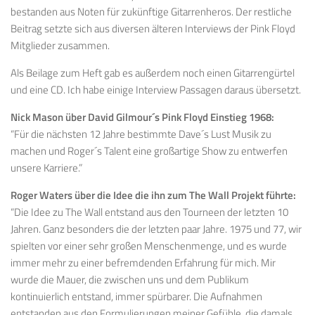
bestanden aus Noten für zukünftige Gitarrenheros. Der restliche
Beitrag setzte sich aus diversen älteren Interviews der Pink Floyd
Mitglieder zusammen.
Als Beilage zum Heft gab es außerdem noch einen Gitarrengürtel
und eine CD. Ich habe einige Interview Passagen daraus übersetzt.
Nick Mason über David Gilmour´s Pink Floyd Einstieg 1968:
“Für die nächsten 12 Jahre bestimmte Dave´s Lust Musik zu
machen und Roger´s Talent eine großartige Show zu entwerfen
unsere Karriere.”
Roger Waters über die Idee die ihn zum The Wall Projekt führte:
“Die Idee zu The Wall entstand aus den Tourneen der letzten 10
Jahren. Ganz besonders die der letzten paar Jahre. 1975 und 77, wir
spielten vor einer sehr großen Menschenmenge, und es wurde
immer mehr zu einer befremdenden Erfahrung für mich. Mir
wurde die Mauer, die zwischen uns und dem Publikum
kontinuierlich entstand, immer spürbarer. Die Aufnahmen
entstanden aus den Formulierungen meiner Gefühle, die damals