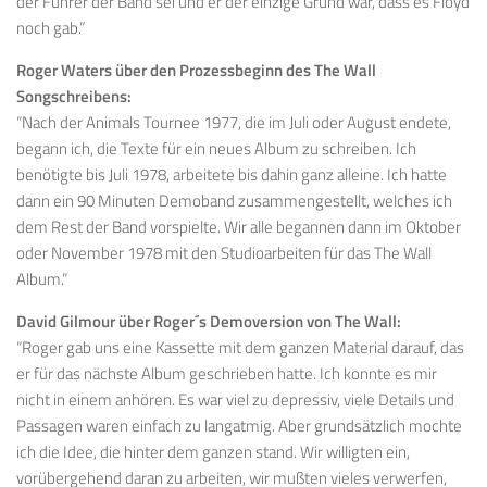
der Führer der Band sei und er der einzige Grund war, dass es Floyd
noch gab.”
Roger Waters über den Prozessbeginn des The Wall
Songschreibens:
“Nach der Animals Tournee 1977, die im Juli oder August endete,
begann ich, die Texte für ein neues Album zu schreiben. Ich
benötigte bis Juli 1978, arbeitete bis dahin ganz alleine. Ich hatte
dann ein 90 Minuten Demoband zusammengestellt, welches ich
dem Rest der Band vorspielte. Wir alle begannen dann im Oktober
oder November 1978 mit den Studioarbeiten für das The Wall
Album.”
David Gilmour über Roger´s Demoversion von The Wall:
“Roger gab uns eine Kassette mit dem ganzen Material darauf, das
er für das nächste Album geschrieben hatte. Ich konnte es mir
nicht in einem anhören. Es war viel zu depressiv, viele Details und
Passagen waren einfach zu langatmig. Aber grundsätzlich mochte
ich die Idee, die hinter dem ganzen stand. Wir willigten ein,
vorübergehend daran zu arbeiten, wir mußten vieles verwerfen,