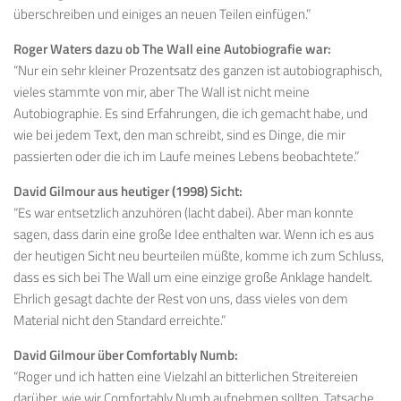
überschreiben und einiges an neuen Teilen einfügen.”
Roger Waters dazu ob The Wall eine Autobiografie war:
“Nur ein sehr kleiner Prozentsatz des ganzen ist autobiographisch,
vieles stammte von mir, aber The Wall ist nicht meine
Autobiographie. Es sind Erfahrungen, die ich gemacht habe, und
wie bei jedem Text, den man schreibt, sind es Dinge, die mir
passierten oder die ich im Laufe meines Lebens beobachtete.”
David Gilmour aus heutiger (1998) Sicht:
“Es war entsetzlich anzuhören (lacht dabei). Aber man konnte
sagen, dass darin eine große Idee enthalten war. Wenn ich es aus
der heutigen Sicht neu beurteilen müßte, komme ich zum Schluss,
dass es sich bei The Wall um eine einzige große Anklage handelt.
Ehrlich gesagt dachte der Rest von uns, dass vieles von dem
Material nicht den Standard erreichte.”
David Gilmour über Comfortably Numb:
“Roger und ich hatten eine Vielzahl an bitterlichen Streitereien
darüber, wie wir Comfortably Numb aufnehmen sollten. Tatsache