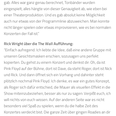
gab. Alles war ganz genau berechnet, Tonbänder wurden
eingespielt, alles hängte von dieser Genauigkeit ab, wie eben bei
einer Theaterproduktion. Und es gab absolut keine Möglichkeit
auch nur etwas von der Programmlinie abzuweichen. Man konnte
nicht länger spielen oder etwas improvisieren, wie es bei normalen
Konzerten der Fall ist.”
Rick Wright über die The Wall Aufführung:
“Einfach aufregend. Ich liebte die Idee, daß eine andere Gruppe mit
unseren Gesichtsmasken erschien, sozusagen uns perfekt
kopierten. Du gehst zu einem Konzert und denkst dir: Oh, da ist
Pink Floyd auf der Bühne, dort ist Dave, da steht Roger, dort ist Nick
und Rick. Und dann öffnet sich ein Vorhang und dahinter steht
plötzlich nochmal Pink Floyd. Ich denke, es war ein gutes Konzept,
als Roger sich dafür entschied, die Mauer als visuellen Effekt in die
Show miteinzubeziehen, besser als nur zu sagen: Verpißt euch, ich
will nichts von euch wissen. Auf der anderen Seite war es nicht
besonders viel Spaß zu spielen, wenn du die halbe Zeit des
Konzertes verdeckt bist. Die ganze Zeit über gingen Roadies an dir