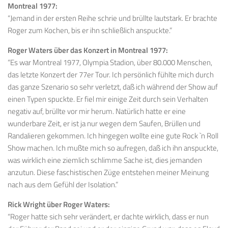
Montreal 1977:
“Jemand in der ersten Reihe schrie und brüllte lautstark. Er brachte
Roger zum Kochen, bis er ihn schließlich anspuckte.”
Roger Waters über das Konzert in Montreal 1977:
“Es war Montreal 1977, Olympia Stadion, über 80.000 Menschen,
das letzte Konzert der 77er Tour. Ich persönlich fühlte mich durch
das ganze Szenario so sehr verletzt, daß ich während der Show auf
einen Typen spuckte. Er fiel mir einige Zeit durch sein Verhalten
negativ auf, brüllte vor mir herum. Natürlich hatte er eine
wunderbare Zeit, er ist ja nur wegen dem Saufen, Brüllen und
Randalieren gekommen. Ich hingegen wollte eine gute Rock `n Roll
Show machen. Ich mußte mich so aufregen, daß ich ihn anspuckte,
was wirklich eine ziemlich schlimme Sache ist, dies jemanden
anzutun. Diese faschistischen Züge entstehen meiner Meinung
nach aus dem Gefühl der Isolation.”
Rick Wright über Roger Waters:
“Roger hatte sich sehr verändert, er dachte wirklich, dass er nun