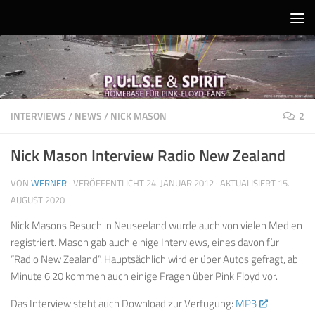
Unter dem Inhalt
INTERVIEWS
/
NEWS
/
NICK MASON
2
Nick Mason Interview Radio New Zealand
VON
WERNER
· VERÖFFENTLICHT
24. JANUAR 2012
· AKTUALISIERT
15.
AUGUST 2020
Nick Masons Besuch in Neuseeland wurde auch von vielen Medien
registriert. Mason gab auch einige Interviews, eines davon für
“Radio New Zealand”. Hauptsächlich wird er über Autos gefragt, ab
Minute 6:20 kommen auch einige Fragen über Pink Floyd vor.
Das Interview steht auch Download zur Verfügung:
MP3