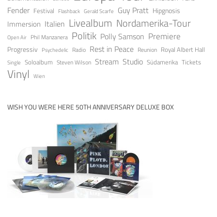
Fender
Guy Pratt
Festival
Hipgnosis
Gerald Scarfe
Flashback
Livealbum
Nordamerika-Tour
Italien
Immersion
Politik
Premiere
Polly Samson
Open Air
Phil Manzanera
Rest in Peace
Progressiv
Royal Albert Hall
Radio
Reunion
Psychedelic
Stream
Studio
Soloalbum
Tickets
Südamerika
Steven Wilson
Single
Vinyl
Wien
WISH YOU WERE HERE 50TH ANNIVERSARY DELUXE BOX