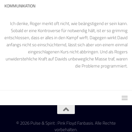
KOMMUNIKATION
Ich denke, Roger merkt oft nicht, wie beängstigend er sein kann.
Sobald er eine Kontroverse für notwendig hält, ist er so grimmig
entschlossen, dass er alles in den Kampf wirft. Dagegen wirkt David
anfangs nicht so einschüchternd, lässt sich aber von einem einmal
eingeschlagenen Kurs nicht abbringen. Und als Rogers
unwiderstehliche Kraft auf Davids unbewegliche Masse traf, waren
die Probleme programmiert.
© 2026 Pulse & Spirit : Pink Floyd Fanbasis. Alle Rechte
vorbehalten.