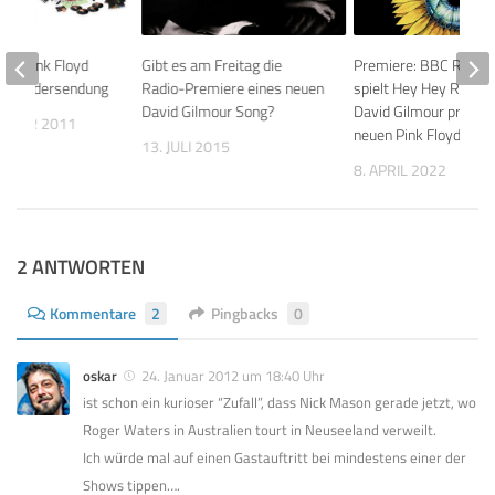
en: Pink Floyd
Gibt es am Freitag die
Premiere: BBC Radio 
s Sondersendung
Radio-Premiere eines neuen
spielt Hey Hey Rise U
David Gilmour Song?
David Gilmour präsent
EMBER 2011
neuen Pink Floyd Son
13. JULI 2015
8. APRIL 2022
2 ANTWORTEN
Kommentare
2
Pingbacks
0
oskar
24. Januar 2012 um 18:40 Uhr
ist schon ein kurioser “Zufall”, dass Nick Mason gerade jetzt, wo
Roger Waters in Australien tourt in Neuseeland verweilt.
Ich würde mal auf einen Gastauftritt bei mindestens einer der
Shows tippen….