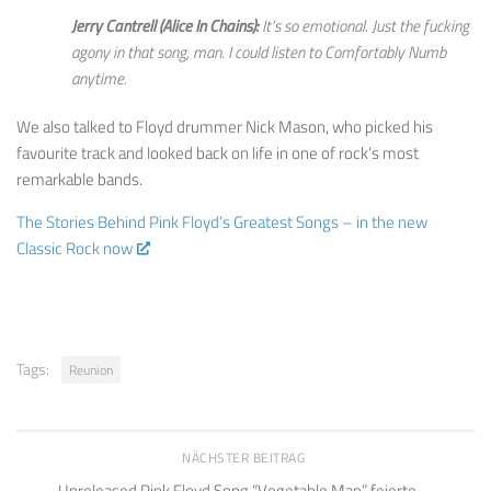
Jerry Cantrell (Alice In Chains):
It’s so emotional. Just the fucking
agony in that song, man. I could listen to Comfortably Numb
anytime.
We also talked to Floyd drummer Nick Mason, who picked his
favourite track and looked back on life in one of rock’s most
remarkable bands.
The Stories Behind Pink Floyd’s Greatest Songs – in the new
Classic Rock now
Tags:
Reunion
NÄCHSTER BEITRAG
Unreleased Pink Floyd Song “Vegetable Man” feierte