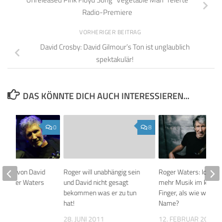
Radio-Premiere
VORHERIGER BEITRAG
David Crosby: David Gilmour’s Ton ist unglaublich
spektakulär!
DAS KÖNNTE DICH AUCH INTERESSIEREN...
0
8
 Video von David
Roger will unabhängig sein
Roger Waters: Ich ha
d Roger Waters
und David nicht gesagt
mehr Musik im kleine
zert!
bekommen was er zu tun
Finger, als wie war se
hat!
Name?
025
28. JUNI 2011
12. FEBRUAR 2018