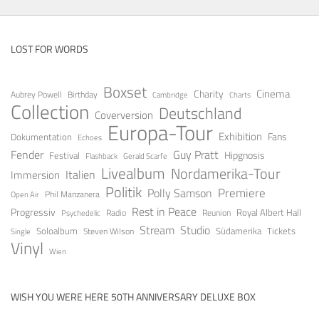
LOST FOR WORDS
Boxset
Cinema
Charity
Aubrey Powell
Birthday
Cambridge
Charts
Collection
Deutschland
Coverversion
Europa-Tour
Exhibition
Fans
Dokumentation
Echoes
Fender
Guy Pratt
Festival
Hipgnosis
Gerald Scarfe
Flashback
Livealbum
Nordamerika-Tour
Italien
Immersion
Politik
Premiere
Polly Samson
Open Air
Phil Manzanera
Rest in Peace
Progressiv
Royal Albert Hall
Radio
Reunion
Psychedelic
Stream
Studio
Soloalbum
Tickets
Südamerika
Steven Wilson
Single
Vinyl
Wien
WISH YOU WERE HERE 50TH ANNIVERSARY DELUXE BOX