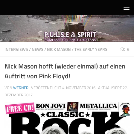
Unter dem Inhalt
INTERVIEWS
/
NEWS
/
NICK MASON
/
THE EARLY YEARS
6
Nick Mason hofft (wieder einmal) auf einen
Auftritt von Pink Floyd!
VON
WERNER
· VERÖFFENTLICHT
4. NOVEMBER 2016
· AKTUALISIERT
27.
DEZEMBER 2017