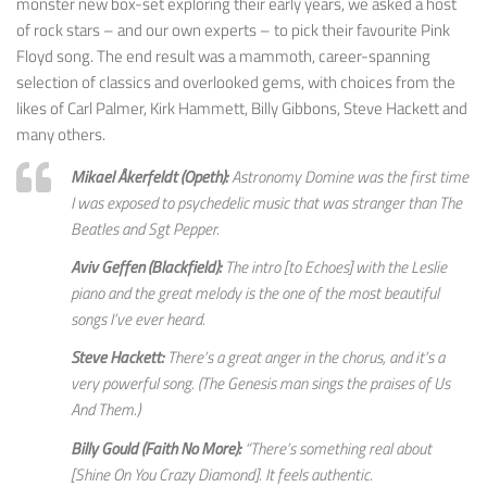
monster new box-set exploring their early years, we asked a host
of rock stars – and our own experts – to pick their favourite Pink
Floyd song. The end result was a mammoth, career-spanning
selection of classics and overlooked gems, with choices from the
likes of Carl Palmer, Kirk Hammett, Billy Gibbons, Steve Hackett and
many others.
Mikael Åkerfeldt (Opeth):
Astronomy Domine was the first time
I was exposed to psychedelic music that was stranger than The
Beatles and Sgt Pepper.
Aviv Geffen (Blackfield):
The intro [to Echoes] with the Leslie
piano and the great melody is the one of the most beautiful
songs I’ve ever heard.
Steve Hackett:
There’s a great anger in the chorus, and it’s a
very powerful song. (The Genesis man sings the praises of Us
And Them.)
Billy Gould (Faith No More):
“There’s something real about
[Shine On You Crazy Diamond]. It feels authentic.