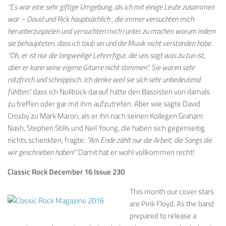
“Es war eine sehr giftige Umgebung, als ich mit einige Leute zusammen
war – David und Rick hauptsächlich , die immer versuchten mich
herunterzuspielen und versuchten mich runter zu machen worum indem
sie behaupteten, dass ich taub sei und die Musik nicht verstanden habe.
“Oh, er ist nur die langweilige Lehrerfigur, die uns sagt was zu tun ist,
aber er kann seine eigene Gitarre nicht stimmen”. Sie waren sehr
rotzfrech und schnippisch. Ich denke weil sie sich sehr unbedeutend
fühlten”,
dass ich Nullbock darauf hätte den Bassisten von damals
zu treffen oder gar mit ihm aufzutreten. Aber wie sagte David
Crosby zu Mark Maron, als er ihn nach seinen Kollegen Graham
Nash, Stephen Stills und Neil Young, die haben sich gegenseitig
nichts schenkten, fragte:
“Am Ende zählt nur die Arbeit, die Songs die
wir geschrieben haben!”
Damit hat er wohl vollkommen recht!
Classic Rock December 16 Issue 230
This month our cover stars
are Pink Floyd. As the band
prepared to release a