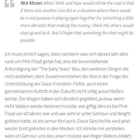
Nick Mason:
What I think and hope would still be the case is that
if there was another Live Aid or a situation where there would
be a real purpose in playing again together for something a little
more altruistic than making the money, I think the others would
step up and do it. And I’d hope that something like that might be
possible.
Ich muss ehrlich sagen, dass nachdem was sich dieses Jahr alles
rund um Pink Floyd getan hat, also die bevorstehende
Ankündigung der “The Early Years” Box, den weiteren Dingen die
noch anstehen, dem Zusammenstehen der drei in der Frage der
Unterstützung der Gaza-Freedom-Flotte, auch einen
gemeinsamen Auftritt in der Zukunft nicht völlig ausschließen
würde. Die Wogen haben sich deutlich geglättet, ja okay, wenn
nicht Waters wieder betonen müsste, wie giftig alles es bei Pink
Floyd vor 40 Jahren war und wie sehr er unter Gilmour und Wright
gelitten hatte, so ein armer Kerl auch. Diese Geschichte wird jetzt
wieder breit getreten in den Medien. Ich könnte mir vorstellen,
wäre ich Gilmour und das Lesen müsste wie Roger Waters erklärt: