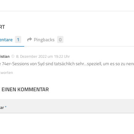
RT
ntare
1
Pingbacks
0
istian
8. Dezember 2022 um 19:22 Uhr
e 74er-Sessions von Syd sind tatsächlich sehr…speziell, um es so zu n
tworten
E EINEN KOMMENTAR
ar
*