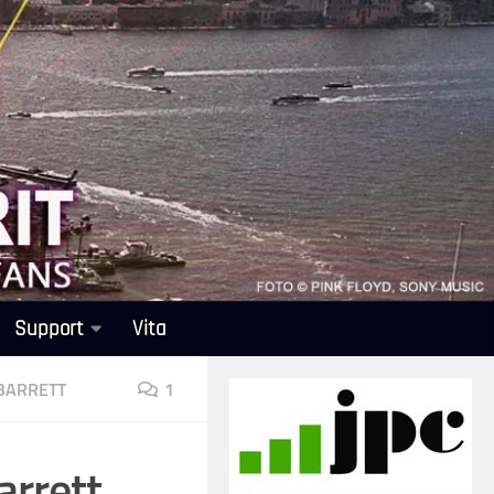
Support
Vita
BARRETT
1
arrett