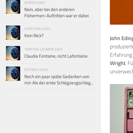
GERDM SAGT:
Nein, aber bei den anderen
Fishermen-Auftritten war er dabei
CHRISTIAN SAGT:
Kein Nick?
John Edin
produziert
TORSTEN LAUMEN SAGT:
Erfahrung
Claudia Fontaine, nicht Lafontaine.
Wright
. F
DIETRICH SAGT:
unverwech
Noch ein paar späte Gedanken von
mir: Als der erste Schlagzeugschlag...