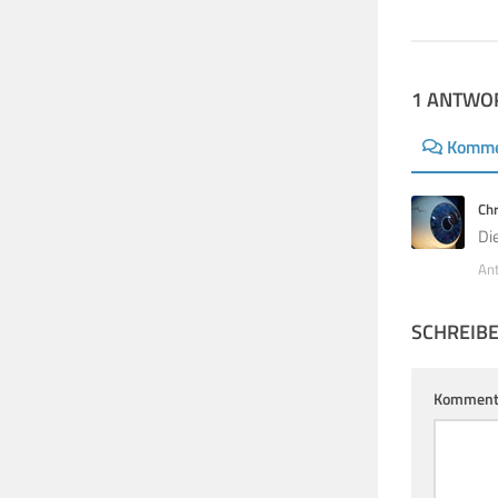
1 ANTWO
Komme
Chr
Di
An
SCHREIB
Komment