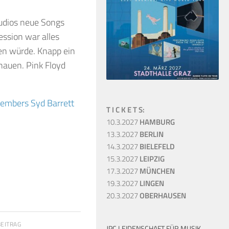
tudios neue Songs
ession war alles
men würde. Knapp ein
chauen. Pink Floyd
embers Syd Barrett
T I C K E T S:
10.3.2027
HAMBURG
13.3.2027
BERLIN
14.3.2027
BIELEFELD
15.3.2027
LEIPZIG
17.3.2027
MÜNCHEN
19.3.2027
LINGEN
20.3.2027
OBERHAUSEN
BEITRAG
JPC LEIDENSCHAFT FÜR MUSIK