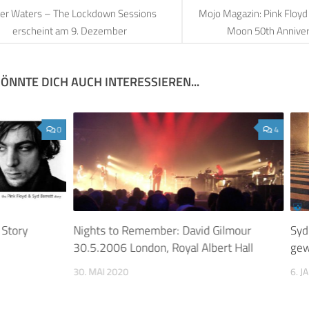
er Waters – The Lockdown Sessions
Mojo Magazin: Pink Floyd
erscheint am 9. Dezember
Moon 50th Anniver
ÖNNTE DICH AUCH INTERESSIEREN...
0
4
 Story
Nights to Remember: David Gilmour
Syd
30.5.2006 London, Royal Albert Hall
ge
30. MAI 2020
6. 