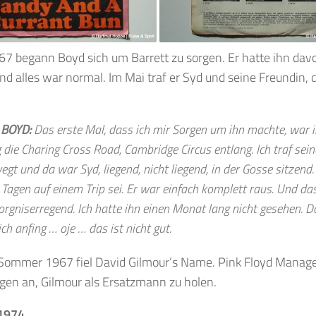
7 begann Boyd sich um Barrett zu sorgen. Er hatte ihn dav
d alles war normal. Im Mai traf er Syd und seine Freundin, 
 BOYD:
Das erste Mal, dass ich mir Sorgen um ihn machte, war i
 die Charing Cross Road, Cambridge Circus entlang. Ich traf sein
gt und da war Syd, liegend, nicht liegend, in der Gosse sitzend.
t Tagen auf einem Trip sei. Er war einfach komplett raus. Und da
orgniserregend. Ich hatte ihn einen Monat lang nicht gesehen. D
ich anfing … oje … das ist nicht gut.
Sommer 1967 fiel David Gilmour’s Name. Pink Floyd Manager 
gen an, Gilmour als Ersatzmann zu holen.
1974