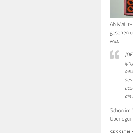
Ab Mai 196
gesehen un
war.
JOE
ging
bewe
sei
bes
als 
Schon im 
Überlegun
SESSION 