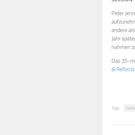
Peter Jen
aufzunehme
andere als
Jahr späte
nahmen zu
Das 35-min
& Reflects
Tags:
Cambr