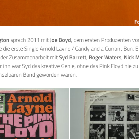
gton
sprach 2011 mit
Joe Boyd
, dem ersten Produzenten vo
e die erste Single Arnold Layne / Candy and a Currant Bun. Er
 der Zusammenarbeit mit
Syd Barrett
,
Roger Waters
,
Nick 
ür ihn war Syd das kreative Genie, ohne das Pink Floyd nie zu
selbaren Band geworden wären.