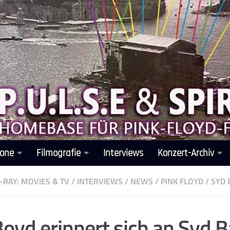
one
Filmografie
Interviews
Konzert-Archiv
-RAY: MOVIES & TV
/
INTERVIEWS
/
NEWS
/
PINK FLOYD
/
SYD 
Boyd erinnert sich an Syd B