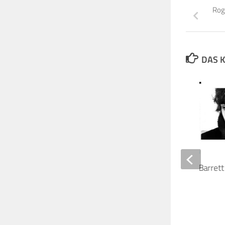
Rog
DAS K
The Pink Floyd & Syd Barrett
(2003)
21. MÄRZ 2003