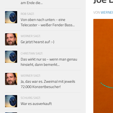
am Ende die...
VON
WERNE
ROB SAGT:
Von oben nach unten: - eine
Telecaster - weißer Fender Bass...
WERNER SAGT:
Ge jetzt hearst auf :-)
CHRISTIAN SAGT:
Das wirkt nur so - wenn man genau
hinsieht, dann bemerkt...
WERNER SAGT:
Ja, das war es. Zweimal mit jeweils
72.000 Konzertbesucher!
SCHUIRG SAGT:
War es ausverkauft