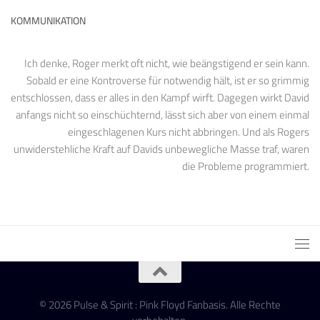
KOMMUNIKATION
Ich denke, Roger merkt oft nicht, wie beängstigend er sein kann.
Sobald er eine Kontroverse für notwendig hält, ist er so grimmig
entschlossen, dass er alles in den Kampf wirft. Dagegen wirkt David
anfangs nicht so einschüchternd, lässt sich aber von einem einmal
eingeschlagenen Kurs nicht abbringen. Und als Rogers
unwiderstehliche Kraft auf Davids unbewegliche Masse traf, waren
die Probleme programmiert.
© 2026 Pulse & Spirit : Pink Floyd Fanbasis. Alle Rechte