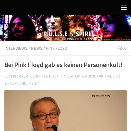
Unter dem Inhalt
INTERVIEWS
/
NEWS
/
PINK FLOYD
0
Bei Pink Floyd gab es keinen Personenkult!
VON
WERNER
· VERÖFFENTLICHT
17. SEPTEMBER 2016
· AKTUALISIERT
20. SEPTEMBER 2021