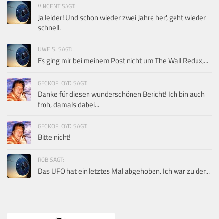
VINCENT SAGT:
Ja leider! Und schon wieder zwei Jahre her', geht wieder
schnell.
UWE S. SAGT:
Es ging mir bei meinem Post nicht um The Wall Redux,...
GECKOFLOYD SAGT:
Danke für diesen wunderschönen Bericht! Ich bin auch
froh, damals dabei...
GECKOFLOYD SAGT:
Bitte nicht!
ROB SAGT:
Das UFO hat ein letztes Mal abgehoben. Ich war zu der...