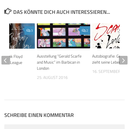
DAS KÖNNTE DICH AUCH INTERESSIEREN...
3
2
Ausstellung “Gerald Scarfe
Autobiografie: Gerald
von Pink Floyd
and Music” im Barbican in
zieht seine Lebensbil
pions League
London
16. SEPTEMBER 201
25. AUGUST 2016
013
SCHREIBE EINEN KOMMENTAR