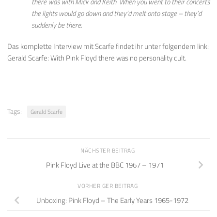
there was with Mick and Keith. When you went to their concerts
the lights would go down and they’d melt onto stage – they’d
suddenly be there.
Das komplette Interview mit Scarfe findet ihr unter folgendem link:
Gerald Scarfe: With Pink Floyd there was no personality cult.
Tags:
Gerald Scarfe
NÄCHSTER BEITRAG
Pink Floyd Live at the BBC 1967 – 1971
VORHERIGER BEITRAG
Unboxing: Pink Floyd – The Early Years 1965-1972