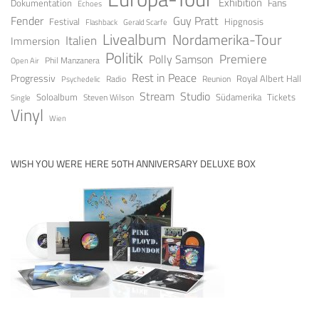
Exhibition
Fans
Dokumentation
Echoes
Guy Pratt
Fender
Festival
Hipgnosis
Gerald Scarfe
Flashback
Livealbum
Nordamerika-Tour
Italien
Immersion
Politik
Premiere
Polly Samson
Open Air
Phil Manzanera
Rest in Peace
Progressiv
Royal Albert Hall
Radio
Reunion
Psychedelic
Stream
Studio
Soloalbum
Tickets
Südamerika
Steven Wilson
Single
Vinyl
Wien
WISH YOU WERE HERE 50TH ANNIVERSARY DELUXE BOX