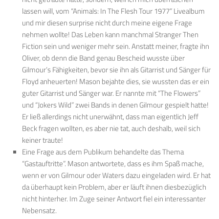
lassen will, vom “Animals: In The Flesh Tour 1977” Livealbum
und mir diesen surprise nicht durch meine eigene Frage
nehmen wollte! Das Leben kann manchmal Stranger Then
Fiction sein und weniger mehr sein. Anstatt meiner, fragte ihn
Oliver, ob denn die Band genau Bescheid wusste über
Gilmour’s Fähigkeiten, bevor sie ihn als Gitarrist und Sänger für
Floyd anheuerten! Mason bejahte dies, sie wussten das er ein
guter Gitarrist und Sänger war. Er nannte mit “The Flowers”
und “Jokers Wild” zwei Bands in denen Gilmour gespielt hatte!
Er ließ allerdings nicht unerwähnt, dass man eigentlich Jeff
Beck fragen wollten, es aber nie tat, auch deshalb, weil sich
keiner traute!
Eine Frage aus dem Publikum behandelte das Thema
“Gastauftritte”. Mason antwortete, dass es ihm Spaß mache,
wenn er von Gilmour oder Waters dazu eingeladen wird. Er hat
da überhaupt kein Problem, aber er läuft ihnen diesbezüglich
nicht hinterher. Im Zuge seiner Antwort fiel ein interessanter
Nebensatz.