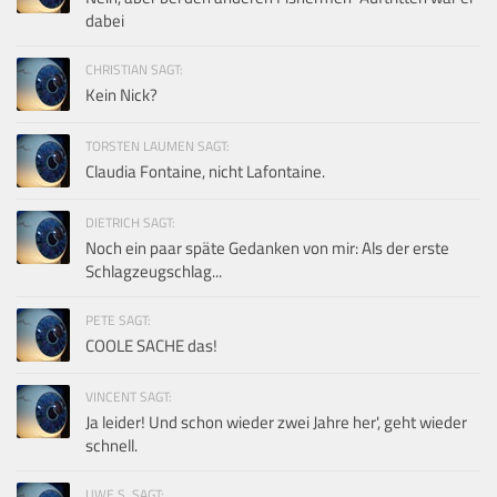
dabei
CHRISTIAN SAGT:
Kein Nick?
TORSTEN LAUMEN SAGT:
Claudia Fontaine, nicht Lafontaine.
DIETRICH SAGT:
Noch ein paar späte Gedanken von mir: Als der erste
Schlagzeugschlag...
PETE SAGT:
COOLE SACHE das!
VINCENT SAGT:
Ja leider! Und schon wieder zwei Jahre her', geht wieder
schnell.
UWE S. SAGT: