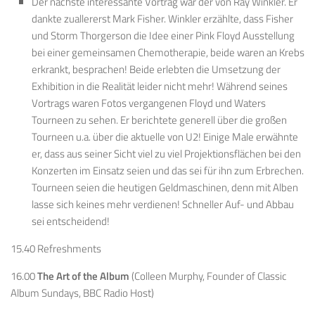
Der nächste interessante Vortrag war der von Ray Winkler. Er
dankte zuallererst Mark Fisher. Winkler erzählte, dass Fisher
und Storm Thorgerson die Idee einer Pink Floyd Ausstellung
bei einer gemeinsamen Chemotherapie, beide waren an Krebs
erkrankt, besprachen! Beide erlebten die Umsetzung der
Exhibition in die Realität leider nicht mehr! Während seines
Vortrags waren Fotos vergangenen Floyd und Waters
Tourneen zu sehen. Er berichtete generell über die großen
Tourneen u.a. über die aktuelle von U2! Einige Male erwähnte
er, dass aus seiner Sicht viel zu viel Projektionsflächen bei den
Konzerten im Einsatz seien und das sei für ihn zum Erbrechen.
Tourneen seien die heutigen Geldmaschinen, denn mit Alben
lasse sich keines mehr verdienen! Schneller Auf- und Abbau
sei entscheidend!
15.40 Refreshments
16.00
The Art of the Album
(Colleen Murphy, Founder of Classic
Album Sundays, BBC Radio Host)