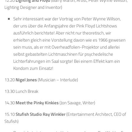
12.20
Lighting and Floyd
(Barry Martin, Artist, Peter Wynne Willson,
Lighting Designer and Inventor)
Sehr interessant war der Vortrag von Peter Wynne Willson,
der uns über die Anfangsjahre der Pink Floyd Lichtshows
ausführlich berichtete! Aber nicht nur theoretisch, wir
erhielten gleich eine Vorstellung davon wie es 1966 gewesen
sein muss, als er mit Overheadfolien-Projektor und allerlei
selbst gebastelten Lichtmaschinen für psychedelische
Lichterfahrungen im Saal sorgte! Bei einem Effekt kam ein
Kondom zum Einsatz!
13.20
Nigel Jones
(Musician – Interlude)
13.30 Lunch Break
14.30
Meet the Pinky Kinkies
(Jon Savage, Writer)
15.10
Stufish Studio Ray Winkler
(Entertainment Architect, CEO of
Stufish)