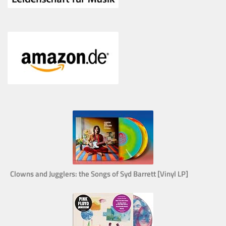
Clowns and Jugglers: the Songs of Syd Barrett [Vinyl LP]