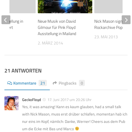
Ausstellung in
Neue Musik von David
Nick Mason signiert in
rlängert
Gilmour für Pink Floyd
Rockarchive Pop-Up G
Ausstellung in Mailand
 2014
23. MAI 2013
2. MÄRZ 2014
21 ANTWORTEN
Kommentare
21
Pingbacks
0
GeckoFloyd
17. Juni 2017 um 20:26 Uhr
Yes, it was amazing! Kann es kaum glauben, had a small talk
with Nick Mason, muss erst drüber schlafen, momentan hab ich
nur eins im Kopf, nämlich: Danke, Werner! Cheers aus dem Pub
um die Ecke mit Bas und Marco