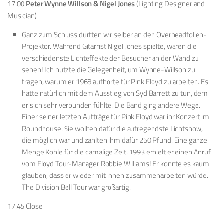
17.00
Peter Wynne Willson
&
Nigel Jones
(Lighting Designer and
Musician)
Ganz zum Schluss durften wir selber an den Overheadfolien-
Projektor. Während Gitarrist Nigel Jones spielte, waren die
verschiedenste Lichteffekte der Besucher an der Wand zu
sehen! Ich nutzte die Gelegenheit, um Wynne-Willson zu
fragen, warum er 1968 aufhörte für Pink Floyd zu arbeiten. Es
hatte natürlich mit dem Ausstieg von Syd Barrett zu tun, dem
er sich sehr verbunden fühlte. Die Band ging andere Wege.
Einer seiner letzten Aufträge für Pink Floyd war ihr Konzert im
Roundhouse. Sie wollten dafür die aufregendste Lichtshow,
die möglich war und zahlten ihm dafür 250 Pfund. Eine ganze
Menge Kohle für die damalige Zeit. 1993 erhielt er einen Anruf
vom Floyd Tour-Manager Robbie Williams! Er konnte es kaum
glauben, dass er wieder mit ihnen zusammenarbeiten würde.
The Division Bell Tour war großartig.
17.45 Close