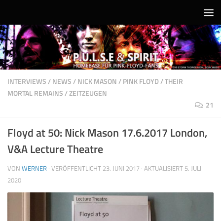
Unter dem Inhalt
INTERVIEWS
/
NEWS
/
NICK MASON
/
PINK FLOYD
/
THEIR
MORTAL REMAINS
/
ZEITZEUGEN
21
Floyd at 50: Nick Mason 17.6.2017 London,
V&A Lecture Theatre
VON
WERNER
· VERÖFFENTLICHT
23. JUNI 2017
· AKTUALISIERT
5. JULI
2020