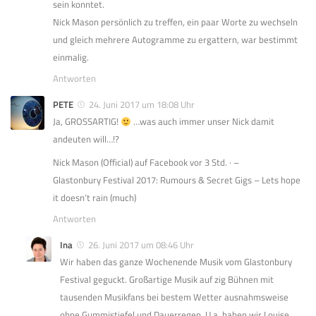
sein konntet.
Nick Mason persönlich zu treffen, ein paar Worte zu wechseln
und gleich mehrere Autogramme zu ergattern, war bestimmt
einmalig.
Antworten
PETE
24. Juni 2017 um 18:08 Uhr
Ja, GROSSARTIG!
…was auch immer unser Nick damit
andeuten will…!?
Nick Mason (Official) auf Facebook vor 3 Std. · –
Glastonbury Festival 2017: Rumours & Secret Gigs – Lets hope
it doesn’t rain (much)
Antworten
Ina
26. Juni 2017 um 08:46 Uhr
Wir haben das ganze Wochenende Musik vom Glastonbury
Festival geguckt. Großartige Musik auf zig Bühnen mit
tausenden Musikfans bei bestem Wetter ausnahmsweise
ohne Gummistiefel und Dauerregen. U.a. haben wir Louise