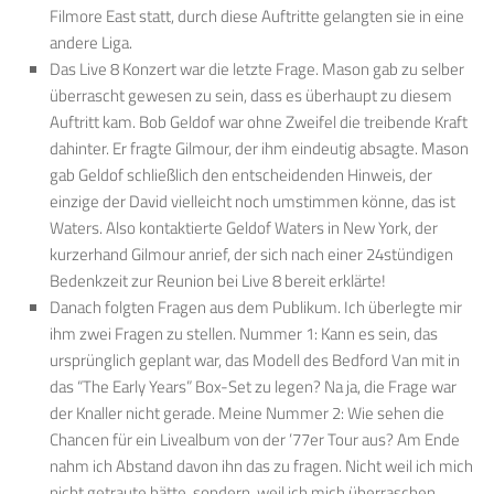
Filmore East statt, durch diese Auftritte gelangten sie in eine
andere Liga.
Das Live 8 Konzert war die letzte Frage. Mason gab zu selber
überrascht gewesen zu sein, dass es überhaupt zu diesem
Auftritt kam. Bob Geldof war ohne Zweifel die treibende Kraft
dahinter. Er fragte Gilmour, der ihm eindeutig absagte. Mason
gab Geldof schließlich den entscheidenden Hinweis, der
einzige der David vielleicht noch umstimmen könne, das ist
Waters. Also kontaktierte Geldof Waters in New York, der
kurzerhand Gilmour anrief, der sich nach einer 24stündigen
Bedenkzeit zur Reunion bei Live 8 bereit erklärte!
Danach folgten Fragen aus dem Publikum. Ich überlegte mir
ihm zwei Fragen zu stellen. Nummer 1: Kann es sein, das
ursprünglich geplant war, das Modell des Bedford Van mit in
das “The Early Years” Box-Set zu legen? Na ja, die Frage war
der Knaller nicht gerade. Meine Nummer 2: Wie sehen die
Chancen für ein Livealbum von der ’77er Tour aus? Am Ende
nahm ich Abstand davon ihn das zu fragen. Nicht weil ich mich
nicht getraute hätte, sondern, weil ich mich überraschen