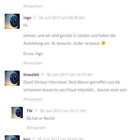
Antworten
Ingo
18. Juni 2017 um 00:28 Uhr
Hi,
ohman, und wir sind gerade in London und haben die
Ausstelung am 16. besucht…leider verpasst
Gruss, Ingo
Antworten
Kowalski
18. Juni 2017 um 14:15 Uhr
David Gilmour interviewt, Nick Mason getroffen und die
schönsten Konzerte von Floyd miterlebt… Kannst stolz sein
Antworten
TW
18. Juni 2017 um 16:11 Uhr
Da hat er Recht!
Antworten
karl
18. Juni 2017 um 19:49 Uhr