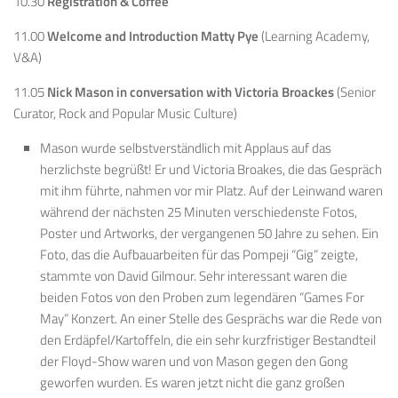
10.30
Registration & Coffee
11.00
Welcome and Introduction Matty Pye
(Learning Academy,
V&A)
11.05
Nick Mason in conversation with Victoria Broackes
(Senior
Curator, Rock and Popular Music Culture)
Mason wurde selbstverständlich mit Applaus auf das
herzlichste begrüßt! Er und Victoria Broakes, die das Gespräch
mit ihm führte, nahmen vor mir Platz. Auf der Leinwand waren
während der nächsten 25 Minuten verschiedenste Fotos,
Poster und Artworks, der vergangenen 50 Jahre zu sehen. Ein
Foto, das die Aufbauarbeiten für das Pompeji “Gig” zeigte,
stammte von David Gilmour. Sehr interessant waren die
beiden Fotos von den Proben zum legendären “Games For
May” Konzert. An einer Stelle des Gesprächs war die Rede von
den Erdäpfel/Kartoffeln, die ein sehr kurzfristiger Bestandteil
der Floyd-Show waren und von Mason gegen den Gong
geworfen wurden. Es waren jetzt nicht die ganz großen