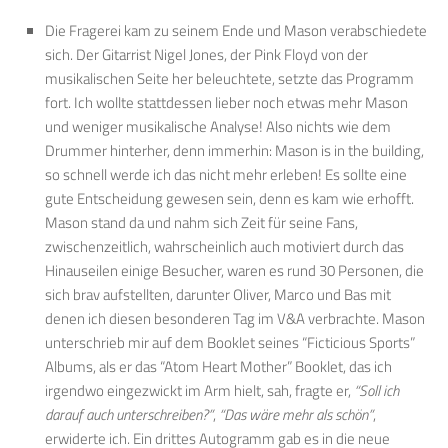
Die Fragerei kam zu seinem Ende und Mason verabschiedete
sich. Der Gitarrist Nigel Jones, der Pink Floyd von der
musikalischen Seite her beleuchtete, setzte das Programm
fort. Ich wollte stattdessen lieber noch etwas mehr Mason
und weniger musikalische Analyse! Also nichts wie dem
Drummer hinterher, denn immerhin: Mason is in the building,
so schnell werde ich das nicht mehr erleben! Es sollte eine
gute Entscheidung gewesen sein, denn es kam wie erhofft.
Mason stand da und nahm sich Zeit für seine Fans,
zwischenzeitlich, wahrscheinlich auch motiviert durch das
Hinauseilen einige Besucher, waren es rund 30 Personen, die
sich brav aufstellten, darunter Oliver, Marco und Bas mit
denen ich diesen besonderen Tag im V&A verbrachte. Mason
unterschrieb mir auf dem Booklet seines “Ficticious Sports”
Albums, als er das “Atom Heart Mother” Booklet, das ich
irgendwo eingezwickt im Arm hielt, sah, fragte er,
“Soll ich
darauf auch unterschreiben?”
,
“Das wäre mehr als schön”
,
erwiderte ich. Ein drittes Autogramm gab es in die neue