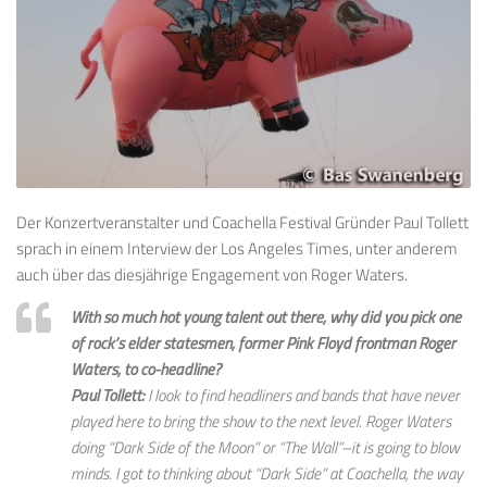
Der Konzertveranstalter und Coachella Festival Gründer Paul Tollett
sprach in einem Interview der Los Angeles Times, unter anderem
auch über das diesjährige Engagement von Roger Waters.
With so much hot young talent out there, why did you pick one
of rock’s elder statesmen, former Pink Floyd frontman Roger
Waters, to co-headline?
Paul Tollett:
I look to find headliners and bands that have never
played here to bring the show to the next level. Roger Waters
doing “Dark Side of the Moon” or “The Wall”–it is going to blow
minds. I got to thinking about “Dark Side” at Coachella, the way