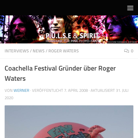
Unter dem Inhalt
INTERVIEWS
/
NEWS
/
ROGER WATERS
0
Coachella Festival Gründer über Roger
Waters
VON
WERNER
· VERÖFFENTLICHT
7. APRIL 2008
· AKTUALISIERT
31. JULI
2020