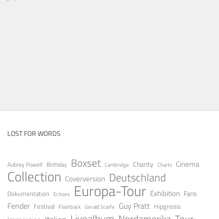
LOST FOR WORDS
Boxset
Cinema
Charity
Aubrey Powell
Birthday
Cambridge
Charts
Collection
Deutschland
Coverversion
Europa-Tour
Exhibition
Fans
Dokumentation
Echoes
Guy Pratt
Fender
Festival
Hipgnosis
Gerald Scarfe
Flashback
Livealbum
Nordamerika-Tour