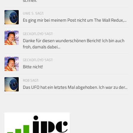
schnell.
UWE S. SAGT:
Es ging mir bei meinem Post nicht um The Wall Redux,...
GECKOFLOYD SAGT:
Danke für diesen wunderschönen Bericht! Ich bin auch
froh, damals dabei...
GECKOFLOYD SAGT:
Bitte nicht!
ROB SAGT:
Das UFO hat ein letztes Mal abgehoben. Ich war zu der...