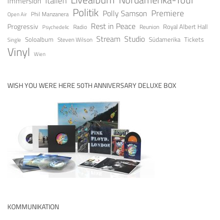
Italien
Immersion
Politik
Premiere
Polly Samson
Open Air
Phil Manzanera
Rest in Peace
Progressiv
Royal Albert Hall
Radio
Reunion
Psychedelic
Stream
Studio
Soloalbum
Tickets
Südamerika
Steven Wilson
Single
Vinyl
Wien
WISH YOU WERE HERE 50TH ANNIVERSARY DELUXE BOX
KOMMUNIKATION