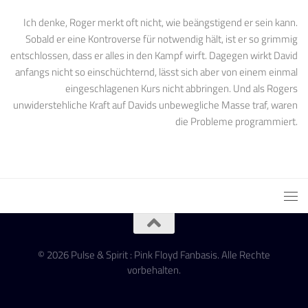
Ich denke, Roger merkt oft nicht, wie beängstigend er sein kann.
Sobald er eine Kontroverse für notwendig hält, ist er so grimmig
entschlossen, dass er alles in den Kampf wirft. Dagegen wirkt David
anfangs nicht so einschüchternd, lässt sich aber von einem einmal
eingeschlagenen Kurs nicht abbringen. Und als Rogers
unwiderstehliche Kraft auf Davids unbewegliche Masse traf, waren
die Probleme programmiert.
© 2026 Pulse & Spirit : Pink Floyd Fanbasis. Alle Rechte
vorbehalten.