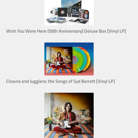
Wish You Were Here (50th Anniversary) Deluxe Box [Vinyl LP]
Clowns and Jugglers: the Songs of Syd Barrett [Vinyl LP]