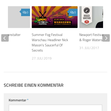
0
0
ht Veranstalter
Summer Fog Festival
Newport Festival: Joh
Floyd
Warschau: Headliner Nick
& Roger Waters
Mason’s Saucerful Of
09
31. JULI 2017
Secrets
27. JULI 2019
SCHREIBE EINEN KOMMENTAR
Kommentar
*