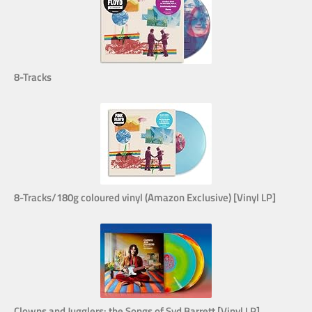
8-Tracks
8-Tracks/180g coloured vinyl (Amazon Exclusive) [Vinyl LP]
Clowns and Jugglers: the Songs of Syd Barrett [Vinyl LP]