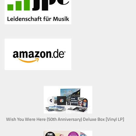
Wish You Were Here (50th Anniversary) Deluxe Box [Vinyl LP]