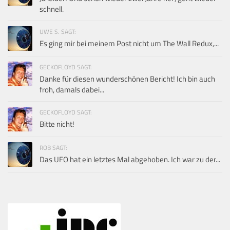
schnell.
UWE S. SAGT:
Es ging mir bei meinem Post nicht um The Wall Redux,...
GECKOFLOYD SAGT:
Danke für diesen wunderschönen Bericht! Ich bin auch
froh, damals dabei...
GECKOFLOYD SAGT:
Bitte nicht!
ROB SAGT:
Das UFO hat ein letztes Mal abgehoben. Ich war zu der...