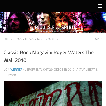
Unter dem Inhalt
INTERVIEWS
/
NEWS
/
ROGER WATERS
0
Classic Rock Magazin: Roger Waters The
Wall 2010
VON
WERNER
· VERÖFFENTLICHT
29. OKTOBER 2010
· AKTUALISIERT
3.
JULI 2020