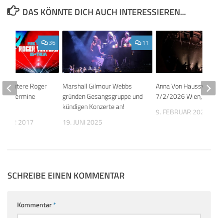
DAS KÖNNTE DICH AUCH INTERESSIEREN...
36
11
r: Weitere Roger
Marshall Gilmour Webbs
Anna Von Hausswolff
nzerttermine
gründen Gesangsgruppe und
7/2/2026 Wien, WUK
kündigen Konzerte an!
9. FEBRUAR 2026
EMBER 2017
19. JUNI 2025
SCHREIBE EINEN KOMMENTAR
Kommentar
*