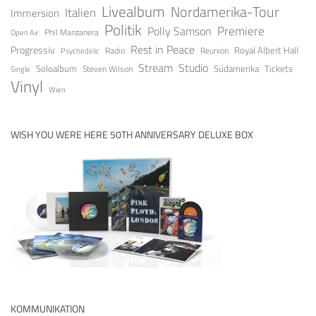
Livealbum
Nordamerika-Tour
Italien
Immersion
Politik
Premiere
Polly Samson
Open Air
Phil Manzanera
Rest in Peace
Progressiv
Royal Albert Hall
Radio
Reunion
Psychedelic
Stream
Studio
Soloalbum
Tickets
Südamerika
Steven Wilson
Single
Vinyl
Wien
WISH YOU WERE HERE 50TH ANNIVERSARY DELUXE BOX
KOMMUNIKATION