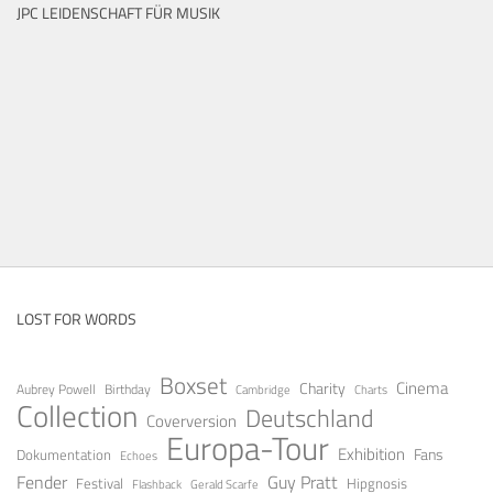
JPC LEIDENSCHAFT FÜR MUSIK
LOST FOR WORDS
Boxset
Cinema
Charity
Aubrey Powell
Birthday
Cambridge
Charts
Collection
Deutschland
Coverversion
Europa-Tour
Exhibition
Fans
Dokumentation
Echoes
Guy Pratt
Fender
Festival
Hipgnosis
Gerald Scarfe
Flashback