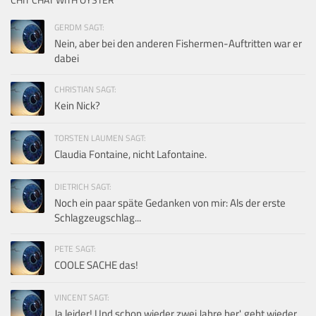
GERDM SAGT:
Nein, aber bei den anderen Fishermen-Auftritten war er
dabei
CHRISTIAN SAGT:
Kein Nick?
TORSTEN LAUMEN SAGT:
Claudia Fontaine, nicht Lafontaine.
DIETRICH SAGT:
Noch ein paar späte Gedanken von mir: Als der erste
Schlagzeugschlag...
PETE SAGT:
COOLE SACHE das!
VINCENT SAGT:
Ja leider! Und schon wieder zwei Jahre her', geht wieder