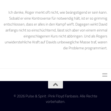
Ich denke, Roger merkt oft nicht, wie beängstigend er sein kann.
Sobald er eine Kontroverse für notwendig hält, ist er so grimmig
entschlossen, dass er alles in den Kampf wirft. Dagegen wirkt David
anfangs nicht so einschüchternd, lässt sich aber von einem einmal
eingeschlagenen Kurs nicht abbringen. Und als Rogers
unwiderstehliche Kraft auf Davids unbewegliche Masse traf, waren
die Probleme programmiert.
© 2026 Pulse & Spirit : Pink Floyd Fanbasis. Alle Rechte
vorbehalten.