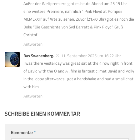
Außer der Weltpremiere gibt es heute Abend um 23:15 Uhr
eine weitere Premiere, nähmlich ” Pink Floyd at Pompeii
MCMLXXII” auf Arte zu sehen. Zuvor (21:40 Uhr) gibt es noch die
Doku “Die Geschichte von Syd Barrett & Pink Floyd”. Gruß
Christof
Antworten
Bas Swanenberg.
11. September 2025 um 16:22 Uhr
I was there yesterday was great sat at the 4 row right in front
of David with the Q and A . film is fantastic! met David and Polly
in the lobby afterwards . got a handshake and had a small chat
with him .
Antworten
SCHREIBE EINEN KOMMENTAR
Kommentar
*