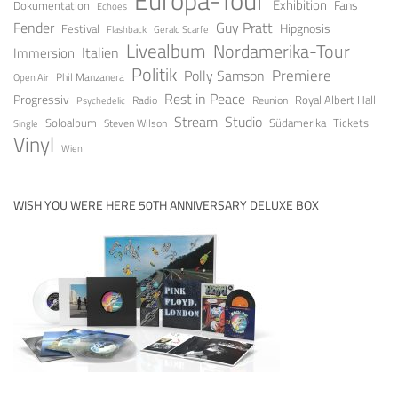
Europa-Tour
Exhibition
Fans
Dokumentation
Echoes
Fender
Guy Pratt
Festival
Hipgnosis
Gerald Scarfe
Flashback
Livealbum
Nordamerika-Tour
Italien
Immersion
Politik
Premiere
Polly Samson
Open Air
Phil Manzanera
Rest in Peace
Progressiv
Royal Albert Hall
Radio
Reunion
Psychedelic
Stream
Studio
Soloalbum
Tickets
Südamerika
Steven Wilson
Single
Vinyl
Wien
WISH YOU WERE HERE 50TH ANNIVERSARY DELUXE BOX