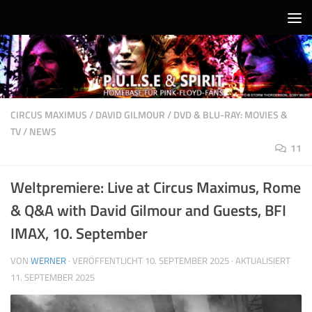
Unter dem Inhalt
CIRCUS MAXIMUS
/
DAVID GILMOUR
/
DVD & BLU-RAY: MOVIES &
TV
/
NEWS
11
Weltpremiere: Live at Circus Maximus, Rome
& Q&A with David Gilmour and Guests, BFI
IMAX, 10. September
VON
WERNER
· VERÖFFENTLICHT
10. SEPTEMBER 2025
· AKTUALISIERT
11. SEPTEMBER 2025