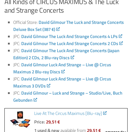
All Kinds of CIRCUS MAXIMUS & The Luck
and Strange Concerts
Official Store:
David Gilmour The Luck and Strange Concerts
Deluxe Box Set (387 €)
JPC:
David Gilmour The Luck And Strange Concerts 4 LPs
JPC:
David Gilmour The Luck And Strange Concerts 2 CDs
JPC:
David Gilmour The Luck And Strange Concerts (Japan
Edition) 2 CDs, 2 Blu-ray Discs
JPC:
David Gilmour Luck And Strange – Live @ Circus
Maximus 2 Blu-ray Discs
JPC:
David Gilmour Luck And Strange – Live @ Circus
Maximus 3 DVDs
JPC:
David Gilmour – Luck and Strange – Studio/Live, Buch
Gebunden
Live At The Circus Maximus [Blu-ray]
Price:
29,51 €
1 used & new
available from
29,51 €