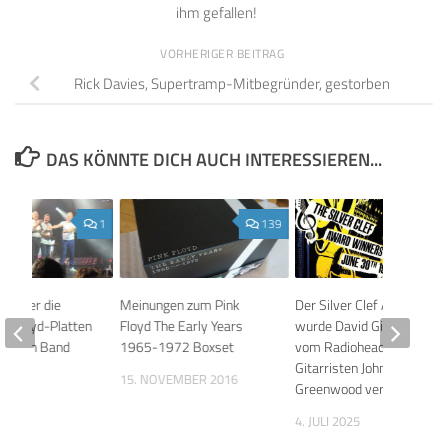
ihm gefallen!
VORHERIGER BEITRAG
Rick Davies, Supertramp-Mitbegründer, gestorben
DAS KÖNNTE DICH AUCH INTERESSIEREN...
1
139
n über die
Meinungen zum Pink
Der Silver Clef Award
nk Floyd-Platten
Floyd The Early Years
wurde David Gilmour
e neuen Band
1965-1972 Boxset
vom Radiohead-
Gitarristen Johnny
 2020
15. NOVEMBER 2016
Greenwood verliehen!
4. JULI 2025