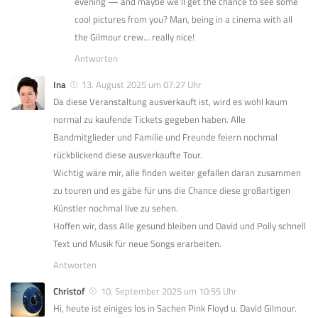
evening — and maybe we’ll get the chance to see some
cool pictures from you? Man, being in a cinema with all
the Gilmour crew… really nice!
Antworten
Ina
13. August 2025 um 07:27 Uhr
Da diese Veranstaltung ausverkauft ist, wird es wohl kaum
normal zu kaufende Tickets gegeben haben. Alle
Bandmitglieder und Familie und Freunde feiern nochmal
rückblickend diese ausverkaufte Tour.
Wichtig wäre mir, alle finden weiter gefallen daran zusammen
zu touren und es gäbe für uns die Chance diese großartigen
Künstler nochmal live zu sehen.
Hoffen wir, dass Alle gesund bleiben und David und Polly schnell
Text und Musik für neue Songs erarbeiten.
Antworten
Christof
10. September 2025 um 10:55 Uhr
Hi, heute ist einiges los in Sachen Pink Floyd u. David Gilmour.