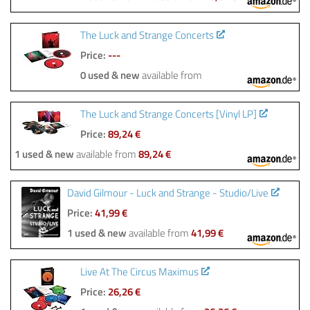
The Luck and Strange Concerts
Price:
---
0 used & new
available from
The Luck and Strange Concerts [Vinyl LP]
Price:
89,24 €
1 used & new
available from
89,24 €
David Gilmour - Luck and Strange - Studio/Live
Price:
41,99 €
1 used & new
available from
41,99 €
Live At The Circus Maximus
Price:
26,26 €