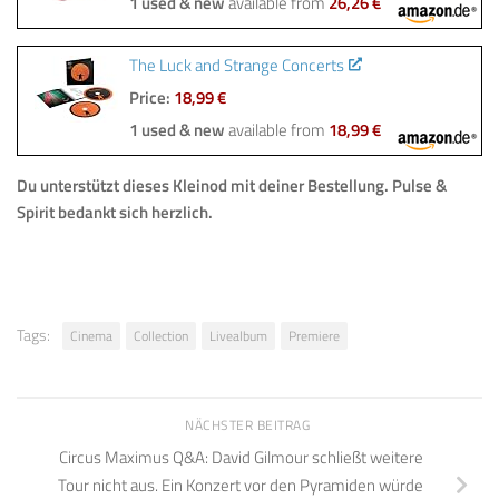
1 used & new
available from
26,26 €
The Luck and Strange Concerts
Price:
18,99 €
1 used & new
available from
18,99 €
Du unterstützt dieses Kleinod mit deiner Bestellung.
Pulse &
Spirit bedankt sich herzlich.
Tags:
Cinema
Collection
Livealbum
Premiere
NÄCHSTER BEITRAG
Circus Maximus Q&A: David Gilmour schließt weitere
Tour nicht aus. Ein Konzert vor den Pyramiden würde