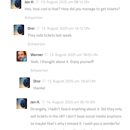
Jan H.
13. August 2025 um 08:14 Uhr
Hey, how cool is that? How did you manage to get tickets?
Antworten
Dror
13. August 2025 um 16:12 Uhr
They sold tickets last week.
Antworten
Werner
13. August 2025 um 18:55 Uhr
Yeah, I thought about it. Enjoy yourself!
Antworten
Dror
13. August 2025 um 19:40 Uhr
thanks!
Jan H.
14. August 2025 um 06:10 Uhr
Strangely, I hadn’t heard anything about it. Did they only
sell tickets in the UK? I don’t have social media anymore,
so maybe that’s why I missed it. I wish you a wonderful