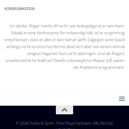
KOMMUNIKATION
Ich denke, Roger merkt oft nicht, wie beängstigend er sein kann.
Sobald er eine Kontroverse für notwendig hält, ist er so grimmig
entschlossen, dass er alles in den Kampf wirft. Dagegen wirkt David
anfangs nicht so einschüchternd, lässt sich aber von einem einmal
eingeschlagenen Kurs nicht abbringen. Und als Rogers
unwiderstehliche Kraft auf Davids unbewegliche Masse traf, waren
die Probleme programmiert.
© 2026 Pulse & Spirit : Pink Floyd Fanbasis. Alle Rechte