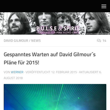
Unter dem Inhalt
DAVID GILMOUR
/
NEWS
14
Gespanntes Warten auf David Gilmour´s
Pläne für 2015!
VON
WERNER
· VERÖFFENTLICHT
12. FEBRUAR 2015
· AKTUALISIERT
6.
AUGUST 2018