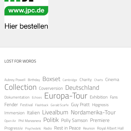
LOST FOR WORDS
Boxset
Cinema
Charity
Aubrey Powell
Birthday
Cambridge
Charts
Collection
Deutschland
Coverversion
Europa-Tour
Exhibition
Fans
Dokumentation
Echoes
Guy Pratt
Fender
Festival
Hipgnosis
Gerald Scarfe
Flashback
Livealbum
Nordamerika-Tour
Italien
Immersion
Politik
Premiere
Polly Samson
Open Air
Phil Manzanera
Rest in Peace
Progressiv
Royal Albert Hall
Radio
Reunion
Psychedelic