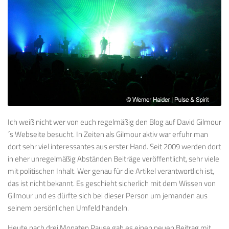
Ich weiß nicht wer von euch regelmäßig den Blog auf David Gilmour
´s Webseite besucht. In Zeiten als Gilmour aktiv war erfuhr man
dort sehr viel interessantes aus erster Hand. Seit 2009 werden dort
in eher unregelmäßig Abständen Beiträge veröffentlicht, sehr viele
mit politischen Inhalt. Wer genau für die Artikel verantwortlich ist,
das ist nicht bekannt. Es geschieht sicherlich mit dem Wissen von
Gilmour und es dürfte sich bei dieser Person um jemanden aus
seinem persönlichen Umfeld handeln.
Heute nach drei Monaten Pause gab es einen neuen Beitrag mit