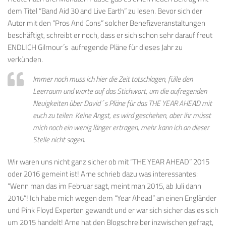
dem Titel “Band Aid 30 and Live Earth” zu lesen. Bevor sich der
Autor mit den “Pros And Cons” solcher Benefizveranstaltungen
beschäftigt, schreibt er noch, dass er sich schon sehr darauf freut
ENDLICH Gilmour´s aufregende Pläne für dieses Jahr zu
verkünden.
I
mmer noch
muss ich hier
die Zeit totschlagen
,
fülle
den
Leerraum
und warte auf
das
Stichwort, um
die
aufregenden
Neuigkeiten
über David´s
Pläne
für das THE YEAR AHEAD
mit
euch
zu teilen.
Keine Angst, e
s wird geschehen
, aber ihr müsst
mich noch
ein wenig länger
ertragen, mehr kann ich a
n dieser
Stelle
nicht
sagen
.
Wir waren uns nicht ganz sicher ob mit “THE YEAR AHEAD” 2015
oder 2016 gemeint ist! Arne schrieb dazu was interessantes:
“Wenn man das im Februar sagt, meint man 2015, ab Juli dann
2016”! Ich habe mich wegen dem “Year Ahead” an einen Engländer
und Pink Floyd Experten gewandt und er war sich sicher das es sich
um 2015 handelt! Arne hat den Blogschreiber inzwischen gefragt,