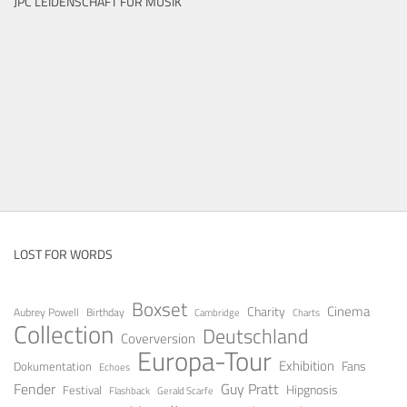
JPC LEIDENSCHAFT FÜR MUSIK
LOST FOR WORDS
Boxset
Cinema
Charity
Aubrey Powell
Birthday
Cambridge
Charts
Collection
Deutschland
Coverversion
Europa-Tour
Exhibition
Fans
Dokumentation
Echoes
Fender
Guy Pratt
Festival
Hipgnosis
Gerald Scarfe
Flashback