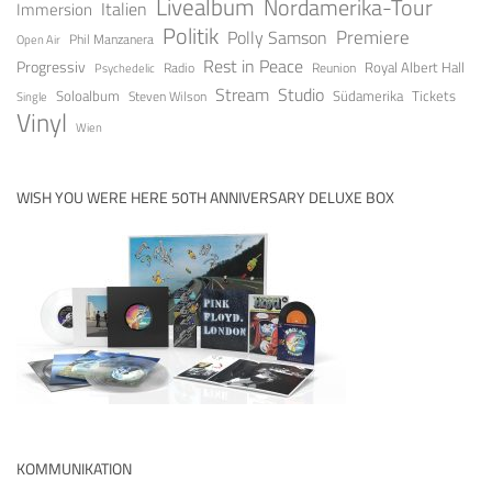
Livealbum
Nordamerika-Tour
Italien
Immersion
Politik
Premiere
Polly Samson
Open Air
Phil Manzanera
Rest in Peace
Progressiv
Royal Albert Hall
Radio
Reunion
Psychedelic
Stream
Studio
Soloalbum
Tickets
Südamerika
Steven Wilson
Single
Vinyl
Wien
WISH YOU WERE HERE 50TH ANNIVERSARY DELUXE BOX
KOMMUNIKATION