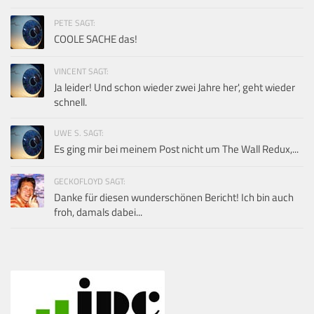
PETE SAGT:
COOLE SACHE das!
VINCENT SAGT:
Ja leider! Und schon wieder zwei Jahre her', geht wieder
schnell.
UWE S. SAGT:
Es ging mir bei meinem Post nicht um The Wall Redux,...
GECKOFLOYD SAGT:
Danke für diesen wunderschönen Bericht! Ich bin auch
froh, damals dabei...