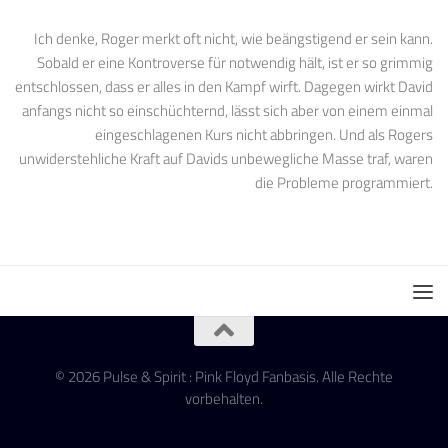
Ich denke, Roger merkt oft nicht, wie beängstigend er sein kann.
Sobald er eine Kontroverse für notwendig hält, ist er so grimmig
entschlossen, dass er alles in den Kampf wirft. Dagegen wirkt David
anfangs nicht so einschüchternd, lässt sich aber von einem einmal
eingeschlagenen Kurs nicht abbringen. Und als Rogers
unwiderstehliche Kraft auf Davids unbewegliche Masse traf, waren
die Probleme programmiert.
© 2026 Pulse & Spirit : Pink Floyd Fanbasis. Alle Rechte
vorbehalten.