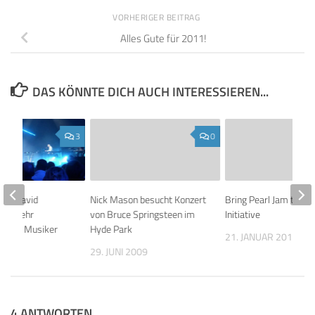
VORHERIGER BEITRAG
Alles Gute für 2011!
DAS KÖNNTE DICH AUCH INTERESSIEREN...
3
0
sh: David
Nick Mason besucht Konzert
Bring Pearl Jam to Isr
 ein sehr
von Bruce Springsteen im
Initiative
ender Musiker
Hyde Park
21. JANUAR 2014
 2020
29. JUNI 2009
4 ANTWORTEN