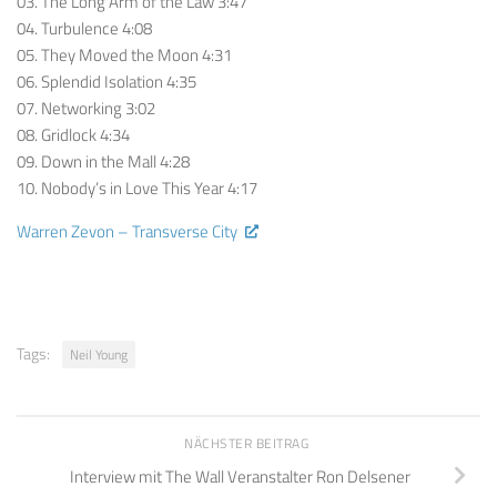
03. The Long Arm of the Law 3:47
04. Turbulence 4:08
05. They Moved the Moon 4:31
06. Splendid Isolation 4:35
07. Networking 3:02
08. Gridlock 4:34
09. Down in the Mall 4:28
10. Nobody’s in Love This Year 4:17
Warren Zevon – Transverse City
Tags:
Neil Young
NÄCHSTER BEITRAG
Interview mit The Wall Veranstalter Ron Delsener