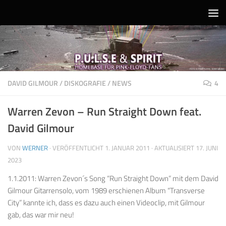
Unter dem Inhalt
DAVID GILMOUR
/
DISKOGRAFIE
/
NEWS
4
Warren Zevon – Run Straight Down feat.
David Gilmour
VON
WERNER
· VERÖFFENTLICHT
1. JANUAR 2011
· AKTUALISIERT
17. JUNI
2023
1.1.2011: Warren Zevon´s Song “Run Straight Down” mit dem David
Gilmour Gitarrensolo, vom 1989 erschienen Album “Transverse
City” kannte ich, dass es dazu auch einen Videoclip, mit Gilmour
gab, das war mir neu!