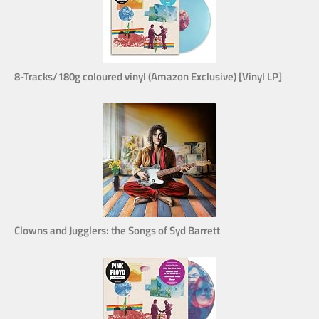
8-Tracks/180g coloured vinyl (Amazon Exclusive) [Vinyl LP]
Clowns and Jugglers: the Songs of Syd Barrett