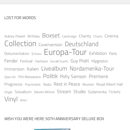
LOST FOR WORDS
Boxset
Cinema
Charity
Aubrey Powell
Birthday
Cambridge
Charts
Collection
Deutschland
Coverversion
Europa-Tour
Exhibition
Fans
Dokumentation
Echoes
Fender
Guy Pratt
Festival
Hipgnosis
Gerald Scarfe
Flashback
Livealbum
Nordamerika-Tour
Italien
Immersion
Politik
Premiere
Polly Samson
Open Air
Phil Manzanera
Rest in Peace
Progressiv
Royal Albert Hall
Radio
Reunion
Psychedelic
Stream
Studio
Soloalbum
Tickets
Südamerika
Steven Wilson
Single
Vinyl
Wien
WISH YOU WERE HERE 50TH ANNIVERSARY DELUXE BOX