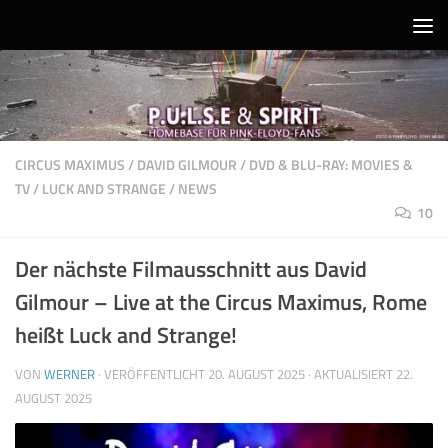
Unter dem Inhalt
CIRCUS MAXIMUS
/
DAVID GILMOUR
/
DVD & BLU-RAY: MOVIES &
TV
/
LUCK AND STRANGE
/
NEWS
10
Der nächste Filmausschnitt aus David
Gilmour – Live at the Circus Maximus, Rome
heißt Luck and Strange!
VON
WERNER
· VERÖFFENTLICHT
20. AUGUST 2025
· AKTUALISIERT
22.
AUGUST 2025