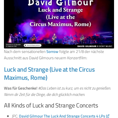
Nach dem sensationellen
Sorrow
folgte am 21/8 der nächste
Ausschnitt aus David Gilmours neuem Konzertfilm:
Luck and Strange (Live at the Circus
Maximus, Rome)
Was für Geschenke!
#Das Leben ist zu kurz, um es nicht zu genießen.
Nimm dir Zeit für die Dinge, die dich glücklich machen.
All Kinds of Luck and Strange Concerts
JPC:
David Gilmour The Luck And Strange Concerts 4 LPs