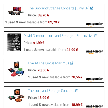
The Luck and Strange Concerts [Vinyl LP]
Price:
89,20 €
1 used & new
available from
89,20 €
David Gilmour - Luck and Strange - Studio/Live
Price:
41,99 €
1 used & new
available from
41,99 €
Live At The Circus Maximus
Price:
28,56 €
1 used & new
available from
28,56 €
The Luck and Strange Concerts
Price:
18,99 €
1 used & new
available from
18,99 €