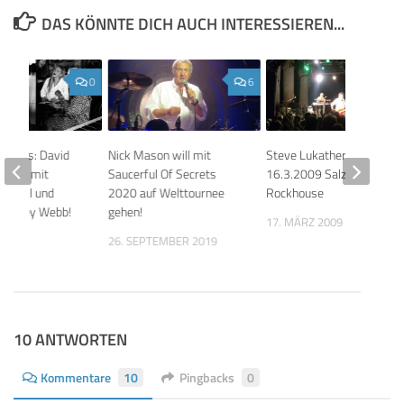
DAS KÖNNTE DICH AUCH INTERESSIEREN...
0
6
 Voices: David
Nick Mason will mit
Steve Lukather
robte mit
Saucerful Of Secrets
16.3.2009 Salzburg,
rshall und
2020 auf Welttournee
Rockhouse
Charley Webb!
gehen!
17. MÄRZ 2009
024
26. SEPTEMBER 2019
10 ANTWORTEN
Kommentare
10
Pingbacks
0