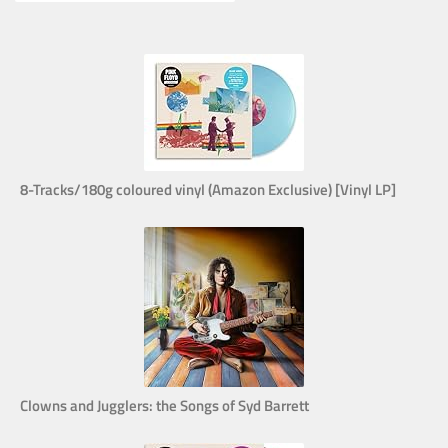
8-Tracks/180g coloured vinyl (Amazon Exclusive) [Vinyl LP]
Clowns and Jugglers: the Songs of Syd Barrett