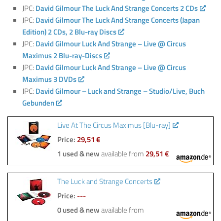
JPC:
David Gilmour The Luck And Strange Concerts 2 CDs
JPC:
David Gilmour The Luck And Strange Concerts (Japan
Edition) 2 CDs, 2 Blu-ray Discs
JPC:
David Gilmour Luck And Strange – Live @ Circus
Maximus 2 Blu-ray-Discs
JPC:
David Gilmour Luck And Strange – Live @ Circus
Maximus 3 DVDs
JPC:
David Gilmour – Luck and Strange – Studio/Live, Buch
Gebunden
Live At The Circus Maximus [Blu-ray]
Price:
29,51 €
1 used & new
available from
29,51 €
The Luck and Strange Concerts
Price:
---
0 used & new
available from