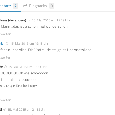
ntare
7
Pingbacks
0
reas (der andere)
15. Mai 2015 um 17:49 Uhr
 Mann…das ist ja schon mal wunderschön!!!
tworten
iel
15. Mai 2015 um 19:13 Uhr
nfach nur herrlich! Die Vorfreude steigt ins Unermessliche!!!
tworten
dy
15. Mai 2015 um 19:23 Uhr
OOOOOOOOh wie schööööön.
h freu mir auch soooooo.
s wird ein Knaller Leutz.
tworten
di
15. Mai 2015 um 21:12 Uhr