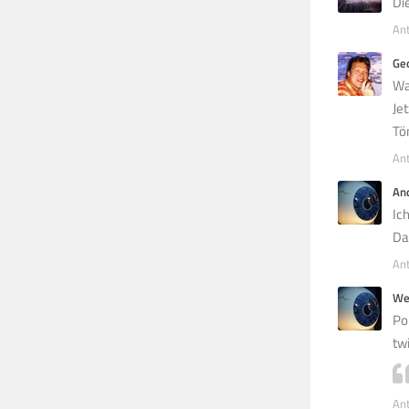
Di
An
Ge
Wa
Je
Tö
An
An
Ic
Da
An
We
Po
tw
An