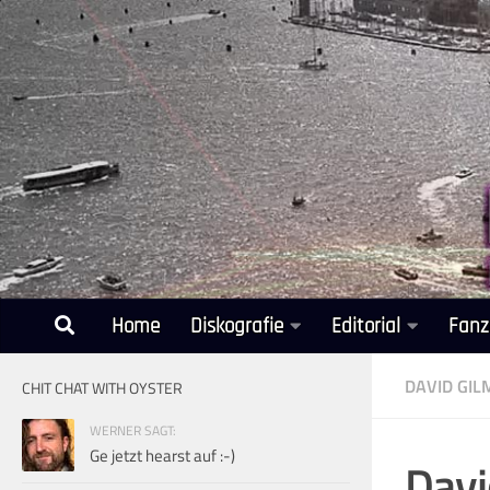
Unter dem Inhalt
Home
Diskografie
Editorial
Fanz
DAVID GI
CHIT CHAT WITH OYSTER
WERNER SAGT:
Ge jetzt hearst auf :-)
Davi