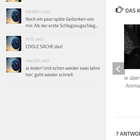
DAS K
DIETRICH SAGT:
Noch ein paar späte Gedanken von
mir: Als der erste Schlagzeugschlag...
PETE SAGT:
COOLE SACHE das!
VINCENT SAGT:
Ja leider! Und schon wieder zwei Jahre
her', geht wieder schnell.
Tongenie James Guthrie über
5.1 Surround-Mix von Anima
Wall
4. OKTOBER 2020
7 ANTWO