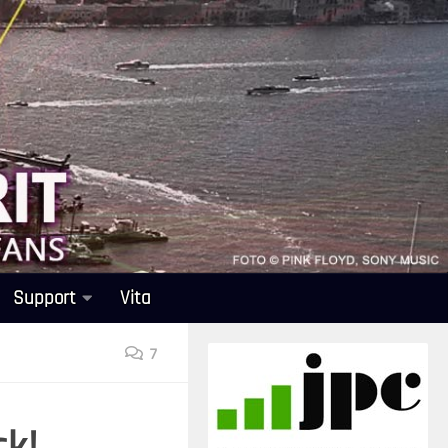
Support
Vita
7
ck!