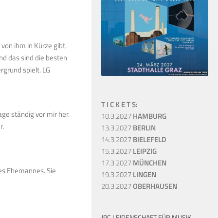
von ihm in Kürze gibt.
d das sind die besten
ergrund spielt. LG
T I C K E T S:
ge ständig vor mir her.
10.3.2027
HAMBURG
r.
13.3.2027
BERLIN
14.3.2027
BIELEFELD
15.3.2027
LEIPZIG
17.3.2027
MÜNCHEN
hres Ehemannes. Sie
19.3.2027
LINGEN
20.3.2027
OBERHAUSEN
JPC LEIDENSCHAFT FÜR MUSIK