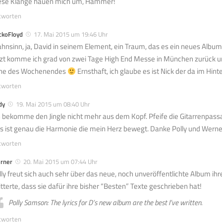
ese Klänge hauen mich um, Hammer!
tworten
ckoFloyd
17. Mai 2015 um 19:46 Uhr
hnsinn, ja, David in seinem Element, ein Traum, das es ein neues Album 
tzt komme ich grad von zwei Tage High End Messe in München zurück un
ne des Wochenendes
Ernsthaft, ich glaube es ist Nick der da im Hint
tworten
dy
19. Mai 2015 um 08:40 Uhr
h bekomme den Jingle nicht mehr aus dem Kopf. Pfeife die Gitarrenpassa
s ist genau die Harmonie die mein Herz bewegt. Danke Polly und Werne
tworten
rner
20. Mai 2015 um 07:44 Uhr
lly freut sich auch sehr über das neue, noch unveröffentlichte Album i
itterte, dass sie dafür ihre bisher “Besten” Texte geschrieben hat!
Polly Samson: The lyrics for D’s new album are the best I’ve written.
tworten