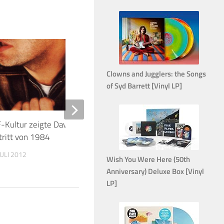
15
Clowns and Jugglers: the Songs
of Syd Barrett [Vinyl LP]
-Kultur zeigte David Gilmour TV-
Roger Waters kündig
tritt von 1984
Sessions auf Vinyl un
(The Bar) an
JULI 2012
Wish You Were Here (50th
27. NOVEMBER 2022
Anniversary) Deluxe Box [Vinyl
LP]