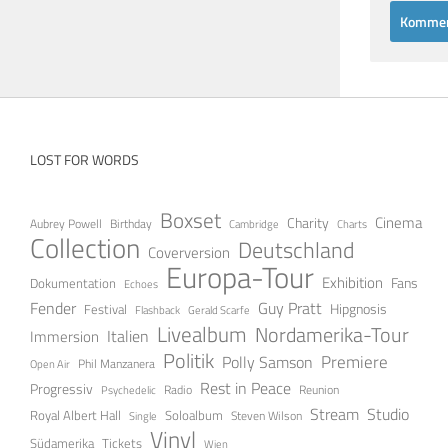
LOST FOR WORDS
Boxset
Cinema
Charity
Aubrey Powell
Birthday
Cambridge
Charts
Collection
Deutschland
Coverversion
Europa-Tour
Exhibition
Fans
Dokumentation
Echoes
Fender
Guy Pratt
Festival
Hipgnosis
Gerald Scarfe
Flashback
Livealbum
Nordamerika-Tour
Italien
Immersion
Politik
Premiere
Polly Samson
Open Air
Phil Manzanera
Rest in Peace
Progressiv
Radio
Reunion
Psychedelic
Stream
Studio
Soloalbum
Royal Albert Hall
Steven Wilson
Single
Vinyl
Tickets
Südamerika
Wien