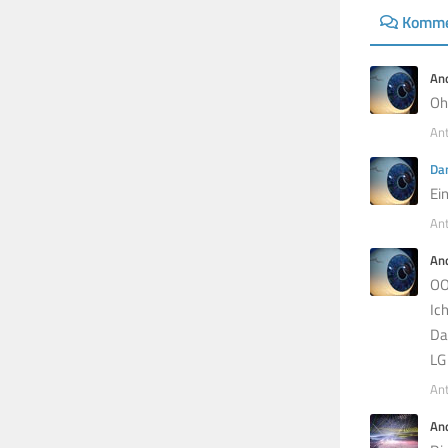
Komme
And
Oh
An
Dan
Ei
An
An
OO
Ic
Da
LG
An
An