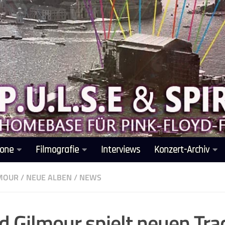
one
Filmografie
Interviews
Konzert-Archiv
LMOUR
/
NEUE ALBEN
/
NEWS
d Gilmour spielt neuen Tra