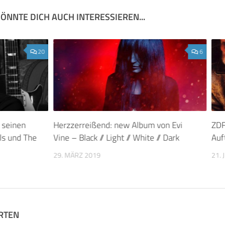
ÖNNTE DICH AUCH INTERESSIEREN...
20
6
 seinen
Herzzerreißend: new Album von Evi
ZDF
ls und The
Vine – Black // Light // White // Dark
Auf
29. MÄRZ 2019
21. 
RTEN