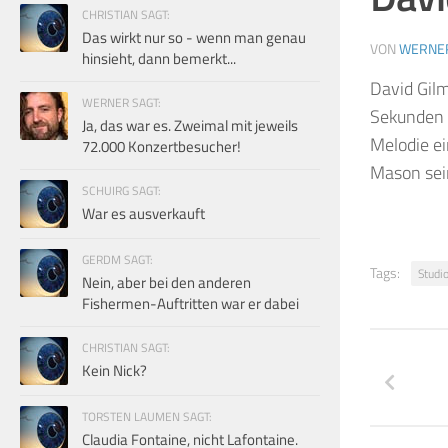
CHRISTIAN SAGT:
Das wirkt nur so - wenn man genau
VON
WERNE
hinsieht, dann bemerkt...
David Gilm
WERNER SAGT:
Sekunden k
Ja, das war es. Zweimal mit jeweils
Melodie ei
72.000 Konzertbesucher!
Mason sein
SCHUIRG SAGT:
War es ausverkauft
GERDM SAGT:
Tags:
Studi
Nein, aber bei den anderen
Fishermen-Auftritten war er dabei
CHRISTIAN SAGT:
Kein Nick?
TORSTEN LAUMEN SAGT:
Claudia Fontaine, nicht Lafontaine.