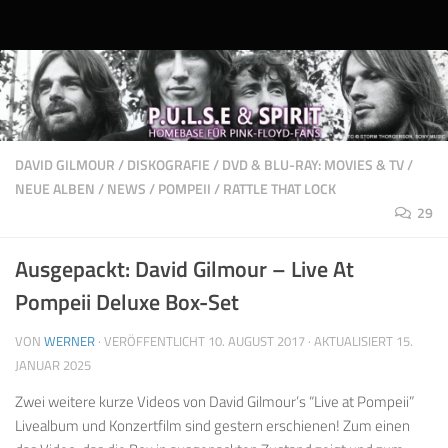
Unter dem Inhalt
DAVID GILMOUR
/
DISKOGRAFIE
/
DVD & BLU-RAY: MOVIES & TV
/
NEUE ALBEN
/
NEWS
/
POMPEII
/
RATTLE THAT LOCK
29
Ausgepackt: David Gilmour – Live At
Pompeii Deluxe Box-Set
VON
WERNER
· VERÖFFENTLICHT
10. AUGUST 2017
· AKTUALISIERT
15.
JANUAR 2025
Zwei weitere kurze Videos von David Gilmour’s “Live at Pompeii”
Livealbum und Konzertfilm sind gestern erschienen! Zum einen