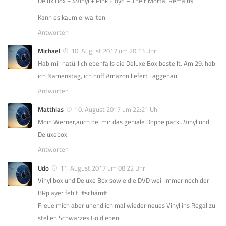
Delux Box + 4Vinyl + Pink Floyd – Their Mortal Remains
Kann es kaum erwarten
Antworten
Michael
10. August 2017 um 20:13 Uhr
Hab mir natürlich ebenfalls die Deluxe Box bestellt. Am 29. hab
ich Namenstag, ich hoff Amazon liefert Taggenau.
Antworten
Matthias
10. August 2017 um 22:21 Uhr
Moin Werner,auch bei mir das geniale Doppelpack…Vinyl und
Deluxebox.
Antworten
Udo
11. August 2017 um 08:22 Uhr
Vinyl box und Deluxe Box sowie die DVD weil immer noch der
BRplayer fehlt. #schäm#
Freue mich aber unendlich mal wieder neues Vinyl ins Regal zu
stellen.Schwarzes Gold eben.