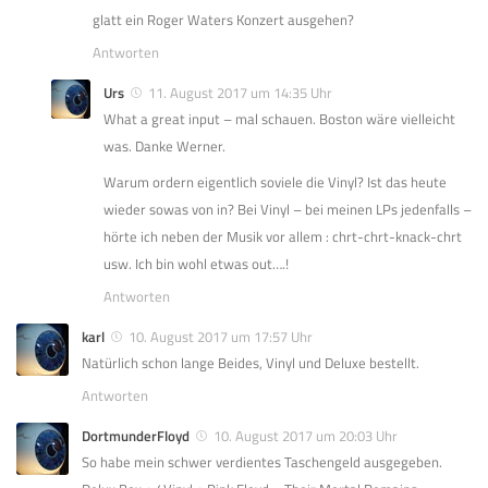
glatt ein Roger Waters Konzert ausgehen?
Antworten
Urs
11. August 2017 um 14:35 Uhr
What a great input – mal schauen. Boston wäre vielleicht
was. Danke Werner.
Warum ordern eigentlich soviele die Vinyl? Ist das heute
wieder sowas von in? Bei Vinyl – bei meinen LPs jedenfalls –
hörte ich neben der Musik vor allem : chrt-chrt-knack-chrt
usw. Ich bin wohl etwas out….!
Antworten
karl
10. August 2017 um 17:57 Uhr
Natürlich schon lange Beides, Vinyl und Deluxe bestellt.
Antworten
DortmunderFloyd
10. August 2017 um 20:03 Uhr
So habe mein schwer verdientes Taschengeld ausgegeben.