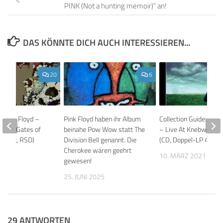
PINK (Not a hunting memoir)“ an!
DAS KÖNNTE DICH AUCH INTERESSIEREN...
20
6
: Pink Floyd –
Pink Floyd haben ihr Album
Collection Guide: Pink
At The Gates of
beinahe Pow Wow statt The
– Live At Knebworth
o Mix, RSD)
Division Bell genannt. Die
(CD, Doppel-LP 45RP
Cherokee wären geehrt
 2018
10. MÄRZ 2021
gewesen!
25. JUNI 2025
29 ANTWORTEN