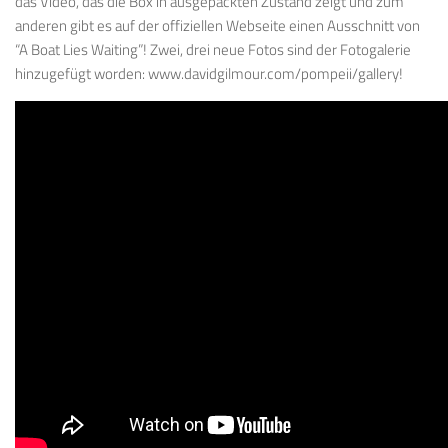
das Video, das die Box in ausgepackten Zustand zeigt und zum
anderen gibt es auf der offiziellen Webseite einen Ausschnitt von
“A Boat Lies Waiting”! Zwei, drei neue Fotos sind der Fotogalerie
hinzugefügt worden: www.davidgilmour.com/pompeii/gallery!