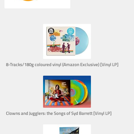
8-Tracks/180g coloured vinyl (Amazon Exclusive) [Vinyl LP]
Clowns and Jugglers: the Songs of Syd Barrett [Vinyl LP]