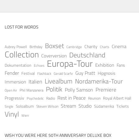
LOST FOR WORDS
Boxset
Cinema
Charity
Aubrey Powell
Birthday
Cambridge
Charts
Collection
Deutschland
Coverversion
Europa-Tour
Exhibition
Fans
Dokumentation
Echoes
Guy Pratt
Fender
Festival
Hipgnosis
Gerald Scarfe
Flashback
Livealbum
Nordamerika-Tour
Italien
Immersion
Politik
Premiere
Polly Samson
Open Air
Phil Manzanera
Rest in Peace
Progressiv
Royal Albert Hall
Radio
Reunion
Psychedelic
Stream
Studio
Soloalbum
Tickets
Südamerika
Steven Wilson
Single
Vinyl
Wien
WISH YOU WERE HERE 50TH ANNIVERSARY DELUXE BOX