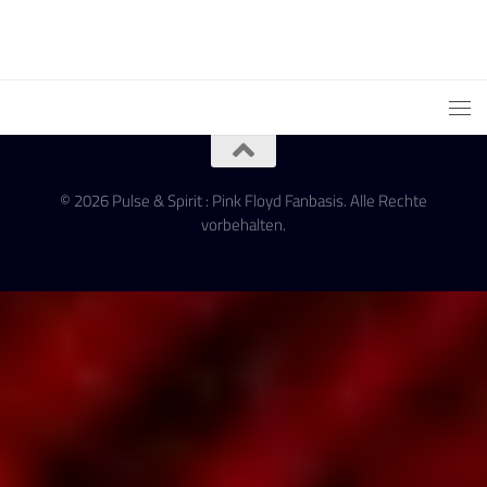
© 2026 Pulse & Spirit : Pink Floyd Fanbasis. Alle Rechte
vorbehalten.