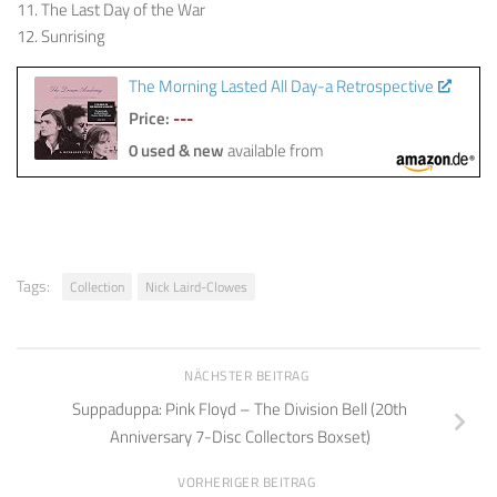
11. The Last Day of the War
12. Sunrising
The Morning Lasted All Day-a Retrospective
Price:
---
0 used & new
available from
Tags:
Collection
Nick Laird-Clowes
NÄCHSTER BEITRAG
Suppaduppa: Pink Floyd – The Division Bell (20th
Anniversary 7-Disc Collectors Boxset)
VORHERIGER BEITRAG