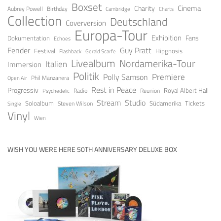
Boxset
Cinema
Charity
Aubrey Powell
Birthday
Cambridge
Charts
Collection
Deutschland
Coverversion
Europa-Tour
Exhibition
Fans
Dokumentation
Echoes
Guy Pratt
Fender
Festival
Hipgnosis
Gerald Scarfe
Flashback
Livealbum
Nordamerika-Tour
Italien
Immersion
Politik
Premiere
Polly Samson
Open Air
Phil Manzanera
Rest in Peace
Progressiv
Royal Albert Hall
Radio
Reunion
Psychedelic
Stream
Studio
Soloalbum
Tickets
Südamerika
Steven Wilson
Single
Vinyl
Wien
WISH YOU WERE HERE 50TH ANNIVERSARY DELUXE BOX