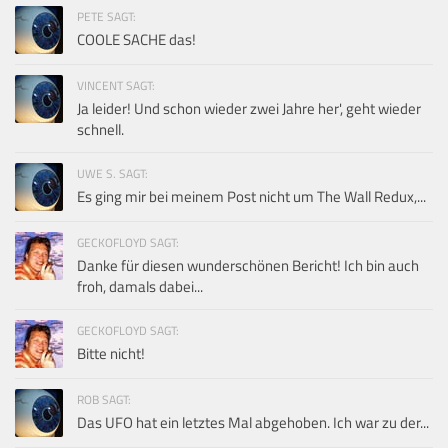
PETE SAGT:
COOLE SACHE das!
VINCENT SAGT:
Ja leider! Und schon wieder zwei Jahre her', geht wieder
schnell.
UWE S. SAGT:
Es ging mir bei meinem Post nicht um The Wall Redux,...
GECKOFLOYD SAGT:
Danke für diesen wunderschönen Bericht! Ich bin auch
froh, damals dabei...
GECKOFLOYD SAGT:
Bitte nicht!
ROB SAGT:
Das UFO hat ein letztes Mal abgehoben. Ich war zu der...