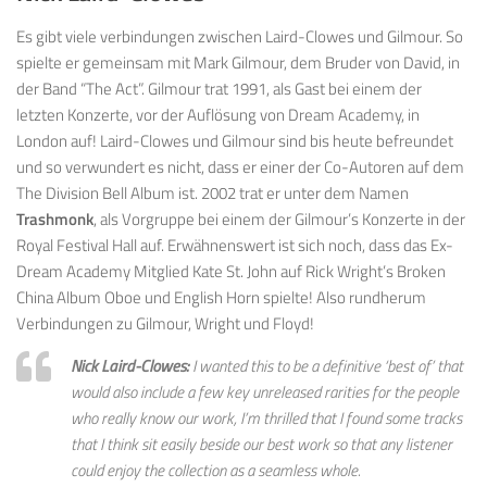
Es gibt viele verbindungen zwischen Laird-Clowes und Gilmour. So
spielte er gemeinsam mit Mark Gilmour, dem Bruder von David, in
der Band “The Act”. Gilmour trat 1991, als Gast bei einem der
letzten Konzerte, vor der Auflösung von Dream Academy, in
London auf! Laird-Clowes und Gilmour sind bis heute befreundet
und so verwundert es nicht, dass er einer der Co-Autoren auf dem
The Division Bell Album ist. 2002 trat er unter dem Namen
Trashmonk
, als Vorgruppe bei einem der Gilmour’s Konzerte in der
Royal Festival Hall auf. Erwähnenswert ist sich noch, dass das Ex-
Dream Academy Mitglied Kate St. John auf Rick Wright’s Broken
China Album Oboe und
English Horn
spielte! Also rundherum
Verbindungen zu Gilmour, Wright und Floyd!
Nick Laird-Clowes:
I wanted this to be a definitive ‘best of’ that
would also include a few key unreleased rarities for the people
who really know our work, I’m thrilled that I found some tracks
that I think sit easily beside our best work so that any listener
could enjoy the collection as a seamless whole.