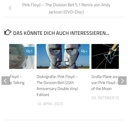
Pink Floyd – The Division Bell 5.1 Remix von Andy
Jackson (DVD-Disc)
DAS KÖNNTE DICH AUCH INTERESSIEREN...
5
4
: Pink Floyd –
Diskografie: Pink Floyd –
Große Pläne zur 50er-
 / Keep Talking
The Division Bell (20th
von Pink Floyd – Dark
Anniversary Double Vinyl
of the Moon
Edition)
2014
25. OKTOBER 2022
10. APRIL 2023