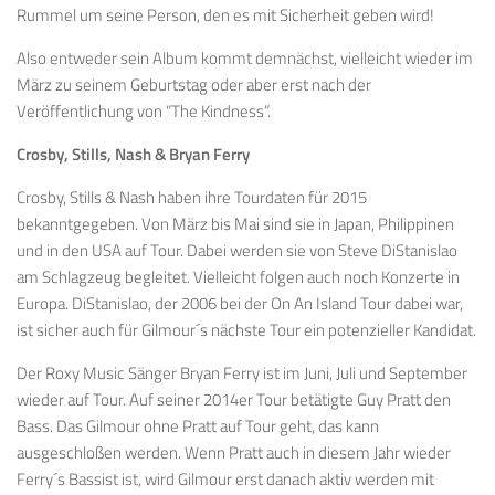
Rummel um seine Person, den es mit Sicherheit geben wird!
Also entweder sein Album kommt demnächst, vielleicht wieder im
März zu seinem Geburtstag oder aber erst nach der
Veröffentlichung von “The Kindness”.
Crosby, Stills, Nash & Bryan Ferry
Crosby, Stills & Nash haben ihre Tourdaten für 2015
bekanntgegeben. Von März bis Mai sind sie in Japan, Philippinen
und in den USA auf Tour. Dabei werden sie von Steve DiStanislao
am Schlagzeug begleitet. Vielleicht folgen auch noch Konzerte in
Europa. DiStanislao, der 2006 bei der On An Island Tour dabei war,
ist sicher auch für Gilmour´s nächste Tour ein potenzieller Kandidat.
Der Roxy Music Sänger Bryan Ferry ist im Juni, Juli und September
wieder auf Tour. Auf seiner 2014er Tour betätigte Guy Pratt den
Bass. Das Gilmour ohne Pratt auf Tour geht, das kann
ausgeschloßen werden. Wenn Pratt auch in diesem Jahr wieder
Ferry´s Bassist ist, wird Gilmour erst danach aktiv werden mit