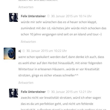
Antworten
Felix Untersteiner
30. Januar 2015 um 10:14 Uhr
würde mir sehr wünschen das es vl heuer schon klappt,
zumindest mit der cd, nächstes jahr würde mich schocken das
schon 10 jahre vergangen sind seit on an island und tour:-)
Antworten
aj
30. Januar 2015 um 10:22 Uhr
wenn schon spekuliert werden darf, dann denke ich auch, dass
es wohl eher auf den Herbst hinausläuft, mit einer folgenden
Wintertour in erlesenen Häusern…würde er vor Kreativität
strotzen, ginge es sicher etwas schneller^^
Antworten
Felix Untersteiner
30. Januar 2015 um 12:21 Uhr
zwecks nicht vor kreativität strotzen, würd ich eher sagen
das es da um perfektion geht, und nicht um fehlende
kreativität, außerdem stand ja nebenbei auch endless river an