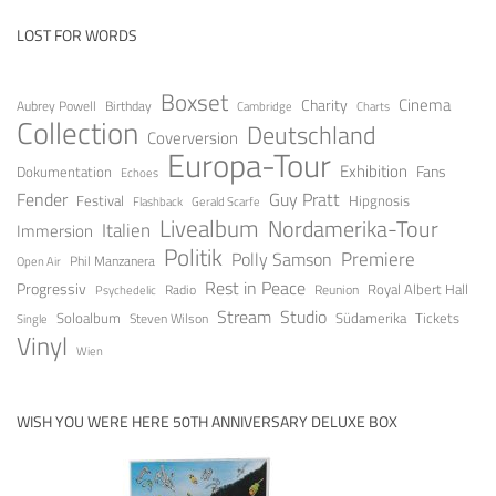
LOST FOR WORDS
Boxset
Cinema
Charity
Aubrey Powell
Birthday
Cambridge
Charts
Collection
Deutschland
Coverversion
Europa-Tour
Exhibition
Fans
Dokumentation
Echoes
Guy Pratt
Fender
Festival
Hipgnosis
Gerald Scarfe
Flashback
Livealbum
Nordamerika-Tour
Italien
Immersion
Politik
Premiere
Polly Samson
Open Air
Phil Manzanera
Rest in Peace
Progressiv
Royal Albert Hall
Radio
Reunion
Psychedelic
Stream
Studio
Soloalbum
Tickets
Südamerika
Steven Wilson
Single
Vinyl
Wien
WISH YOU WERE HERE 50TH ANNIVERSARY DELUXE BOX