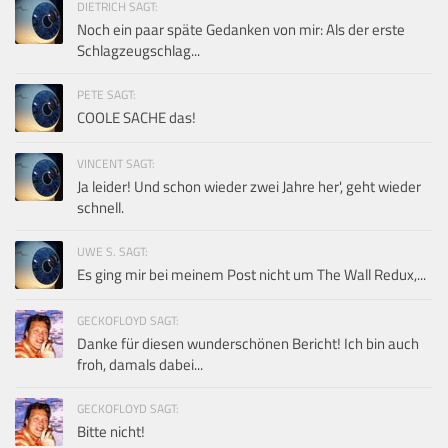
DIETRICH SAGT:
Noch ein paar späte Gedanken von mir: Als der erste
Schlagzeugschlag...
PETE SAGT:
COOLE SACHE das!
VINCENT SAGT:
Ja leider! Und schon wieder zwei Jahre her', geht wieder
schnell.
UWE S. SAGT:
Es ging mir bei meinem Post nicht um The Wall Redux,...
GECKOFLOYD SAGT:
Danke für diesen wunderschönen Bericht! Ich bin auch
froh, damals dabei...
GECKOFLOYD SAGT:
Bitte nicht!