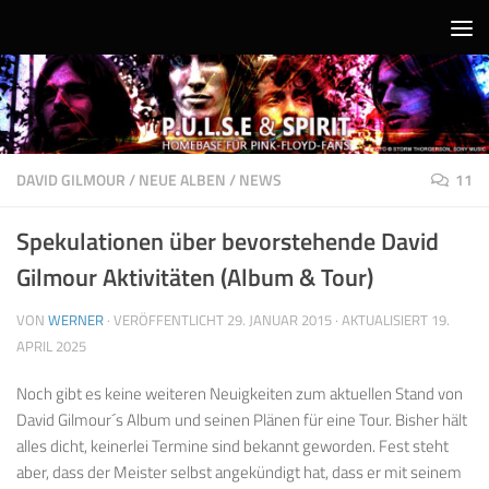
Unter dem Inhalt
DAVID GILMOUR
/
NEUE ALBEN
/
NEWS
11
Spekulationen über bevorstehende David
Gilmour Aktivitäten (Album & Tour)
VON
WERNER
· VERÖFFENTLICHT
29. JANUAR 2015
· AKTUALISIERT
19.
APRIL 2025
Noch gibt es keine weiteren Neuigkeiten zum aktuellen Stand von
David Gilmour´s Album und seinen Plänen für eine Tour. Bisher hält
alles dicht, keinerlei Termine sind bekannt geworden. Fest steht
aber, dass der Meister selbst angekündigt hat, dass er mit seinem