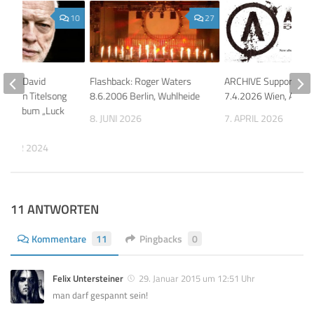
10
27
nung: David
Flashback: Roger Waters
ARCHIVE Support: Bo
obt den Titelsong
8.6.2006 Berlin, Wuhlheide
7.4.2026 Wien, Arena
eues Album „Luck
8. JUNI 2026
7. APRIL 2026
e“
EMBER 2024
11 ANTWORTEN
Kommentare
11
Pingbacks
0
Felix Untersteiner
29. Januar 2015 um 12:51 Uhr
man darf gespannt sein!