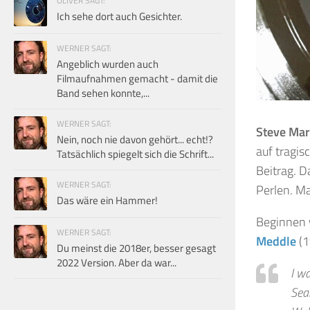
OLIVER SAGT:
Ich sehe dort auch Gesichter.
WERNER SAGT:
Angeblich wurden auch
Filmaufnahmen gemacht - damit die
Band sehen konnte,...
WERNER SAGT:
Steve Marr
Nein, noch nie davon gehört... echt!?
auf tragis
Tatsächlich spiegelt sich die Schrift...
Beitrag. D
WERNER SAGT:
Perlen. Ma
Das wäre ein Hammer!
Beginnen 
WERNER SAGT:
Meddle
(1
Du meinst die 2018er, besser gesagt
2022 Version. Aber da war...
I wa
Sea