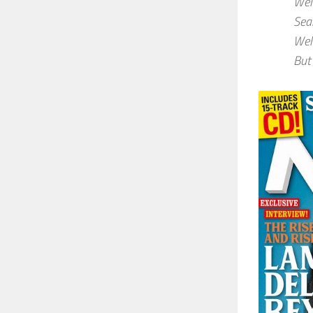
Well
Sea
Well
But