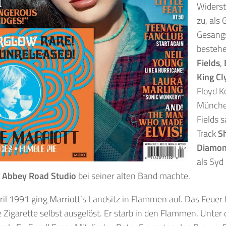
Widerst
zu, als
Gesangs
besteh
Fields
,
King Cl
Floyd K
Münche
Fields 
Track
S
Diamo
als Syd
m
Abbey Road Studio
bei seiner alten Band machte.
il 1991 ging Marriott’s Landsitz in Flammen auf. Das Feuer 
Zigarette selbst ausgelöst. Er starb in den Flammen. Unter