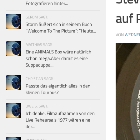
Fotografieren hinter...
auf 
GERDM SAGT:
Storm äußert sich in seinem Buch
"Welcome To The Picture": "Heute...
VON
WERNE
MATTHIAS SAGT:
Eine ANIMALS Box wäre natürlich
schon mega.Aber damit es eine
Suppaduppa...
CHRISTIAN SAGT:
Passte das eigentlich alles in den
kleinen Tourbus?
UWE S. SAGT:
Ich denke, Filmaufnahmen von den
Live Rehearsals 1977 wären eine
der...