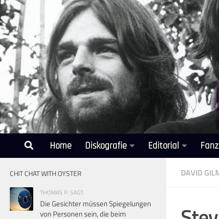
Unter dem Inhalt
Home
Diskografie
Editorial
Fanz
DAVID GI
CHIT CHAT WITH OYSTER
THOMAS P. SAGT:
Die Gesichter müssen Spiegelungen
Stev
von Personen sein, die beim