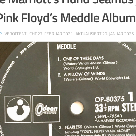
Pink Floyd’s Meddle Album
R
· VERÖFFENTLICHT
27. FEBRUAR 2021
· AKTUALISIERT
20. JANUAR 2025