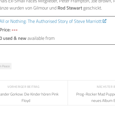
ls Ex-Small Faces Mitglieder, Peter Frampton, Joe Brown, P
Kränze wurden von Gilmour und
Rod Stewart
geschickt.
All or Nothing: The Authorised Story of Steve Marriott
Price:
---
0 used & new
available from
in Peace
VORHERIGER BEITRAG
NÄCHSTER 
xander Gorkow: Die Kinder hören Pink
Prog-Rocker Mad Puppet
Floyd
neues Album 