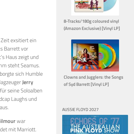
8-Tracks/180g coloured vinyl
(Amazon Exclusive) [Vinyl LP]
Zeit exsitiert ein
s Barrett vor
t’s Haus zeigt und
ihm steht Seamus.
 borgte sich Humble
Clowns and Jugglers: the Songs
lagzeuger
Jerry
of Syd Barrett [Vinyl LP]
für seine Soloalben
dcap Laughs und
aus.
AUSSIE FLOYD 2027
Gilmour
war
det mit Marriott.