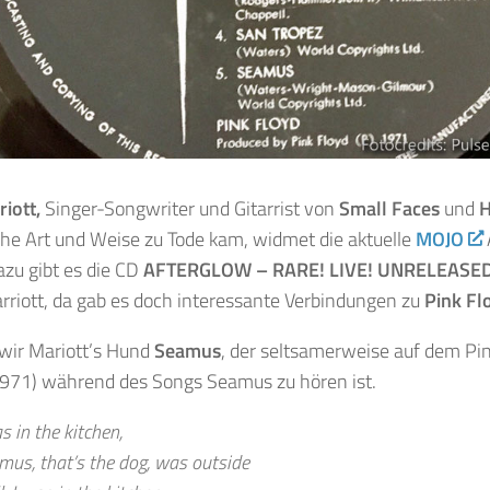
iott,
Singer-Songwriter und Gitarrist von
Small Faces
und
H
che Art und Weise zu Tode kam, widmet die aktuelle
MOJO
azu gibt es die CD
AFTERGLOW
– RARE! LIVE! UNRELEASE
rriott, da gab es doch interessante Verbindungen zu
Pink Fl
wir Mariott’s Hund
Seamus
, der seltsamerweise auf dem Pi
971) während des Songs Seamus zu hören ist.
s in the kitchen,
mus, that’s the dog, was outside