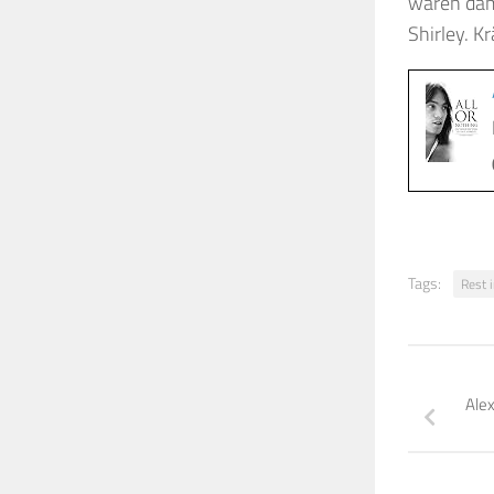
waren dama
Shirley. 
Tags:
Rest 
Ale