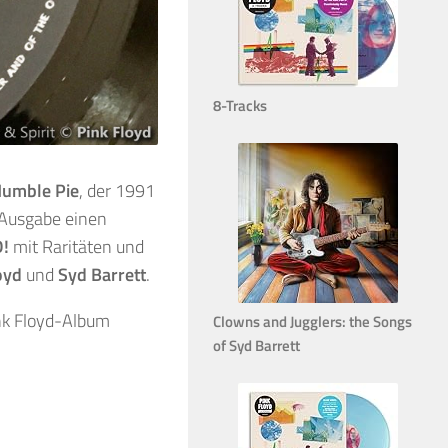
8-Tracks
umble Pie
, der 1991
Ausgabe einen
D!
mit Raritäten und
oyd
und
Syd Barrett
.
nk Floyd-Album
Clowns and Jugglers: the Songs
of Syd Barrett