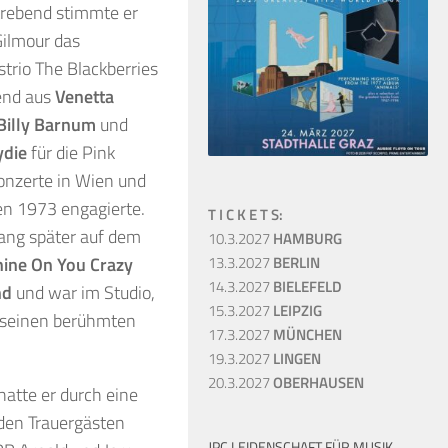
rebend stimmte er
 Gilmour das
trio The Blackberries
end aus
Venetta
Billy Barnum
und
ydie
für die Pink
onzerte in Wien und
n 1973 engagierte.
T I C K E T S:
sang später auf dem
10.3.2027
HAMBURG
hine On You Crazy
13.3.2027
BERLIN
14.3.2027
BIELEFELD
nd
und war im Studio,
15.3.2027
LEIPZIG
 seinen berühmten
17.3.2027
MÜNCHEN
19.3.2027
LINGEN
20.3.2027
OBERHAUSEN
hatte er durch eine
 den Trauergästen
JPC LEIDENSCHAFT FÜR MUSIK