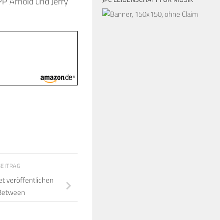
P Arnold und Jerry
BEITRAG
 veröffentlichen
Between