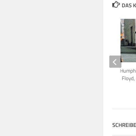
DAS K
Oh, wie traurig: Brian Humph
Tontechniker von Pink Floyd, 
gestorben
31. MAI 2024
SCHREIB