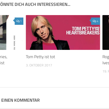
ÖNNTE DICH AUCH INTERESSIEREN...
1
4
ries,
Tom Petty ist tot
Rog
ist
Ive
3. OKTOBER 2017
19.
E EINEN KOMMENTAR