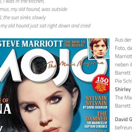
, I was in the kitchen,
mus, my old hound, was outside
, the sun sinks slowly
 my old hound just sat right down and cried
Aus der 
Foto, da
Marriot
neben 
Barrett
Pie Sch
Shirley
The Ma
Barrett 
David 
befreun