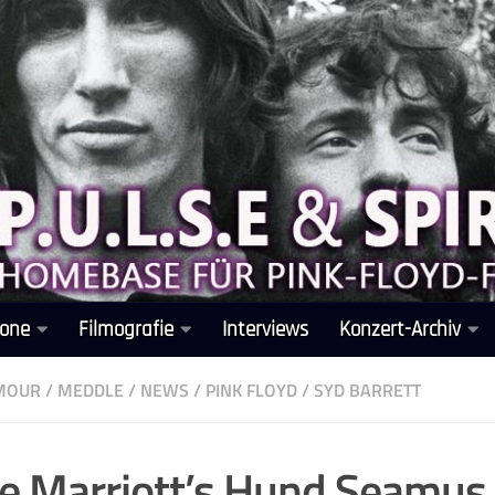
one
Filmografie
Interviews
Konzert-Archiv
LMOUR
/
MEDDLE
/
NEWS
/
PINK FLOYD
/
SYD BARRETT
e Marriott’s Hund Seamus 