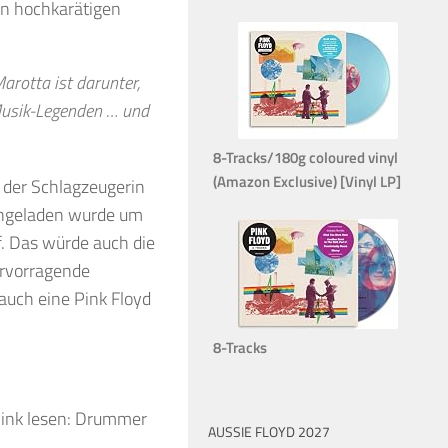
gen hochkarätigen
arotta ist darunter,
usik-Legenden
…
und
8-Tracks/180g coloured vinyl
(Amazon Exclusive) [Vinyl LP]
 der Schlagzeugerin
eingeladen wurde um
f. Das würde auch die
rvorragende
auch eine Pink Floyd
8-Tracks
 link lesen: Drummer
AUSSIE FLOYD 2027