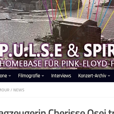
one
Filmografie
Interviews
Konzert-Archiv
LMOUR
/
NEWS
agzeugerin Cherisse Osei t