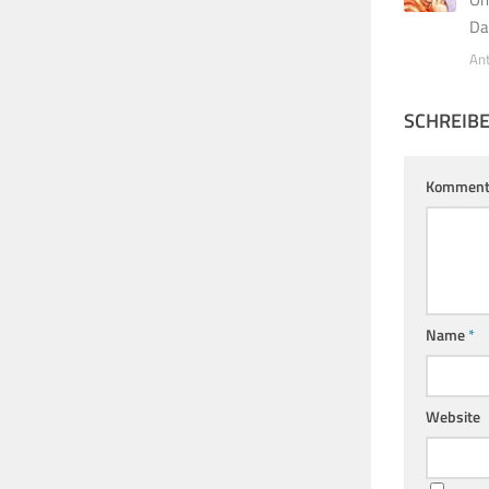
Da
An
SCHREIB
Komment
Name
*
Website