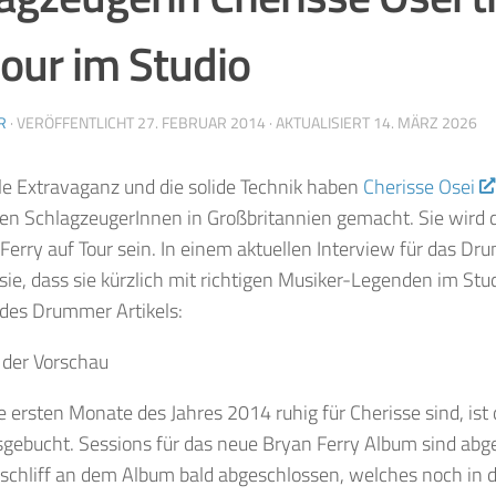
our im Studio
R
· VERÖFFENTLICHT
27. FEBRUAR 2014
· AKTUALISIERT
14. MÄRZ 2026
le
Extravaganz
und
die
solide
Technik
haben
Cherisse Osei
ten
SchlagzeugerInnen
in Großbritannien gemacht. Sie wird 
Ferry auf Tour sein. In einem aktuellen Interview für das 
ie, dass sie kürzlich mit richtigen Musiker-Legenden im Stud
 des Drummer Artikels:
n der Vorschau
 ersten Monate des Jahres 2014 ruhig für Cherisse sind, ist 
sgebucht. Sessions für das neue Bryan Ferry Album sind abg
nschliff an dem Album bald abgeschlossen, welches noch in 