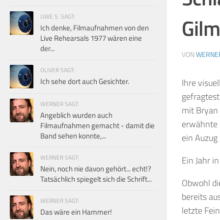
UWE S. SAGT:
Gilm
Ich denke, Filmaufnahmen von den
Live Rehearsals 1977 wären eine
der...
VON
WERNE
OLIVER SAGT:
Ich sehe dort auch Gesichter.
Ihre visuel
gefragtes
WERNER SAGT:
mit Bryan 
Angeblich wurden auch
erwähnte s
Filmaufnahmen gemacht - damit die
Band sehen konnte,...
ein Auzug
WERNER SAGT:
Ein Jahr i
Nein, noch nie davon gehört... echt!?
Tatsächlich spiegelt sich die Schrift...
Obwohl die
bereits au
WERNER SAGT:
letzte Fei
Das wäre ein Hammer!