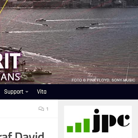
Support
Vita
1
raf David