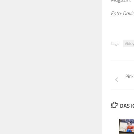
Foto: Davi
Tags:
Abbey
Pink
DAS K