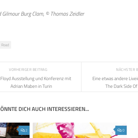
d Gilmour Burg Clam, © Thomas Zeidler
 Road
VORHERIGER BEITRAG
NÄCHSTER 
 Floyd Ausstellung und Konferenz mit
Eine etwas andere Livei
Adrian Maben in Turin
The Dark Side O
ÖNNTE DICH AUCH INTERESSIEREN...
2
0