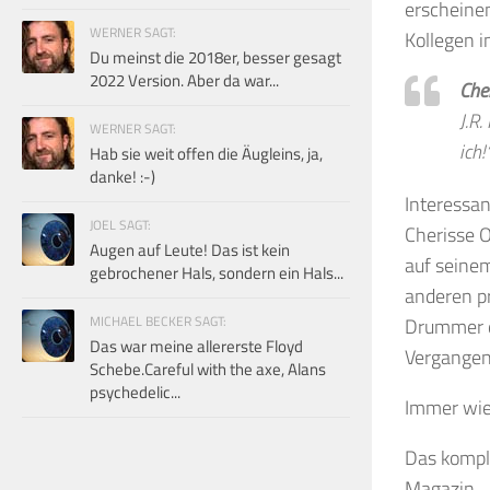
erscheinen
WERNER SAGT:
Kollegen 
Du meinst die 2018er, besser gesagt
2022 Version. Aber da war...
Cher
J.R.
WERNER SAGT:
ich!
Hab sie weit offen die Äugleins, ja,
danke! :-)
Interessa
JOEL SAGT:
Cherisse 
Augen auf Leute! Das ist kein
auf seinem
gebrochener Hals, sondern ein Hals...
anderen p
MICHAEL BECKER SAGT:
Drummer di
Das war meine allererste Floyd
Vergangen
Schebe.Careful with the axe, Alans
psychedelic...
Immer wied
Das komple
Magazin.