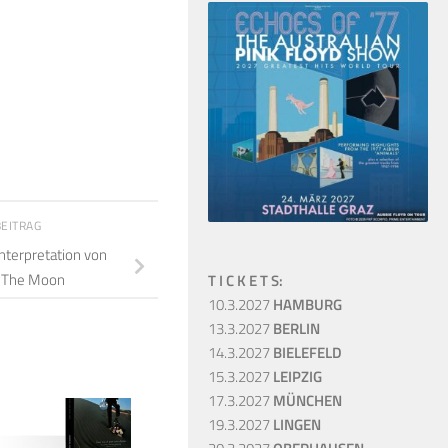
BEITRAG
nterpretation von
f The Moon
T I C K E T S:
10.3.2027
HAMBURG
13.3.2027
BERLIN
14.3.2027
BIELEFELD
15.3.2027
LEIPZIG
17.3.2027
MÜNCHEN
19.3.2027
LINGEN
29