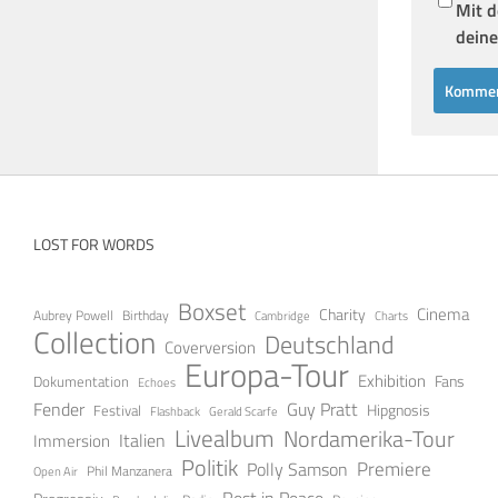
Mit d
deine
LOST FOR WORDS
Boxset
Cinema
Charity
Aubrey Powell
Birthday
Cambridge
Charts
Collection
Deutschland
Coverversion
Europa-Tour
Exhibition
Fans
Dokumentation
Echoes
Fender
Guy Pratt
Festival
Hipgnosis
Gerald Scarfe
Flashback
Livealbum
Nordamerika-Tour
Italien
Immersion
Politik
Premiere
Polly Samson
Open Air
Phil Manzanera