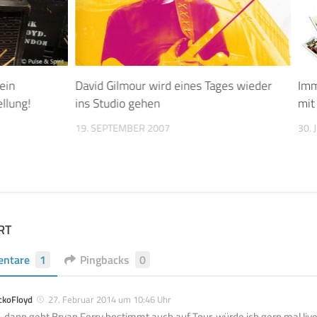
ein
David Gilmour wird eines Tages wieder
Imm
llung!
ins Studio gehen
mit
19. SEPTEMBER 2007
30. 
RT
ntare
1
Pingbacks
0
ckoFloyd
27. Februar 2014 um 10:46 Uhr
, dann geht Bryan Ferry bestimmt auch auf Tour, würde ich gern mal liv