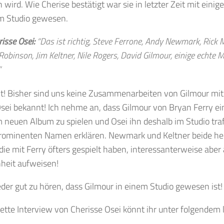
 wird. Wie Cherise bestätigt war sie in letzter Zeit mit eini
im Studio gewesen.
isse Osei:
“Das ist richtig, Steve Ferrone, Andy Newmark, Rick M
 Robinson, Jim Keltner, Nile Rogers, David Gilmour,
einige echte
M
“
nt! Bisher sind uns keine Zusammenarbeiten von Gilmour mit
Osei bekannt! Ich nehme an, dass Gilmour von Bryan Ferry 
 neuen Album zu spielen und Osei ihn deshalb im Studio tra
rominenten Namen erklären. Newmark und Keltner beide he
e mit Ferry öfters gespielt haben, interessanterweise aber 
heit aufweisen!
er gut zu hören, dass Gilmour in einem Studio gewesen ist!
tte Interview von Cherisse Osei könnt ihr unter folgendem