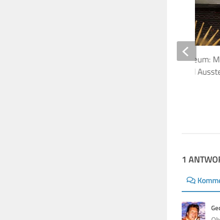
Victoria & Albert Museum: M
Besuch der Pink Floyd Ausste
16. JULI 2017
1 ANTWO
Komme
Ge
Oh