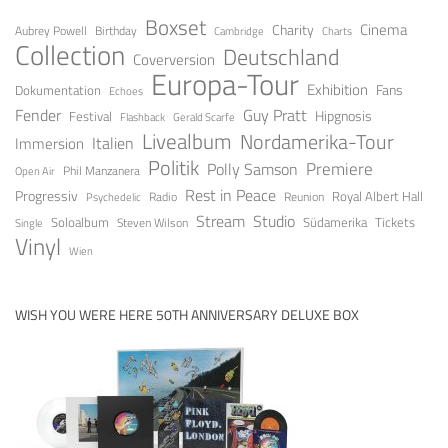
Boxset
Cinema
Charity
Aubrey Powell
Birthday
Cambridge
Charts
Collection
Deutschland
Coverversion
Europa-Tour
Exhibition
Fans
Dokumentation
Echoes
Fender
Guy Pratt
Festival
Hipgnosis
Gerald Scarfe
Flashback
Livealbum
Nordamerika-Tour
Italien
Immersion
Politik
Premiere
Polly Samson
Open Air
Phil Manzanera
Rest in Peace
Progressiv
Royal Albert Hall
Radio
Reunion
Psychedelic
Stream
Studio
Soloalbum
Tickets
Südamerika
Steven Wilson
Single
Vinyl
Wien
WISH YOU WERE HERE 50TH ANNIVERSARY DELUXE BOX