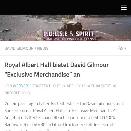
Unter dem Inhalt
DAVID GILMOUR
/
NEWS
7
Royal Albert Hall bietet David Gilmour
“Exclusive Merchandise” an
VON
WERNER
· VERÖFFENTLICHT
19. APRIL 2015
· AKTUALISIERT
16.
OKTOBER 2018
Vor ein paar Tagen haben Kartenbesteller für David Gilmour’s fünf
Konzerte in der Royal Albert Hall, ein “Exclusive Merchandise”
Angebot erhalten! Es handelt sich dabei um ein T-Shirt (100%
Baumwolle) mit 40x30cm Litho-Druck oder stattdessen mit