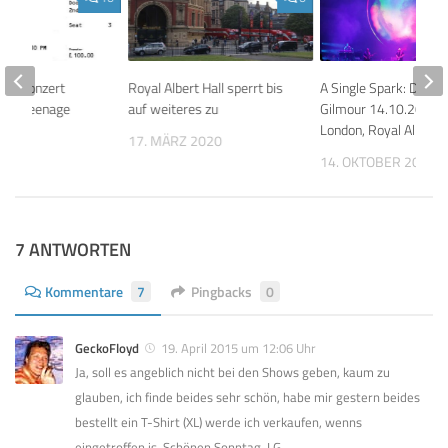
our Konzert
Royal Albert Hall sperrt bis
A Single Spark: David
des Teenage
auf weiteres zu
Gilmour 14.10.2024
st
London, Royal Albert H
17. MÄRZ 2020
 2016
14. OKTOBER 2025
7 ANTWORTEN
Kommentare
7
Pingbacks
0
GeckoFloyd
19. April 2015 um 12:06 Uhr
Ja, soll es angeblich nicht bei den Shows geben, kaum zu
glauben, ich finde beides sehr schön, habe mir gestern beides
bestellt ein T-Shirt (XL) werde ich verkaufen, wenns
eingetroffen is. Schönen Sonntag, LG