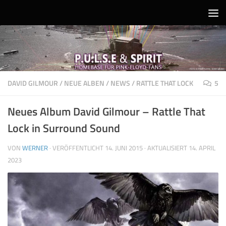
Unter dem Inhalt
DAVID GILMOUR
/
NEUE ALBEN
/
NEWS
/
RATTLE THAT LOCK
5
Neues Album David Gilmour – Rattle That
Lock in Surround Sound
VON
WERNER
· VERÖFFENTLICHT
14. JUNI 2015
· AKTUALISIERT
14. APRIL
2023