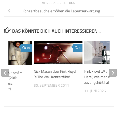
VORHERIGER BEITRAG
Konzertbesuche erhöhen die Lebenserwartung
DAS KÖNNTE DICH AUCH INTERESSIEREN...
16
4
Nick Mason über Pink Floyd
Pink Floyd „Wish You 
: Pink Floyd –
´s The Wall Konzertfilm!
Here“, wie man es noc
n Bell (20th
zuvor gehört hat
y 7-Disc
30. SEPTEMBER 2011
 Boxset)
11. JUNI 2026
14