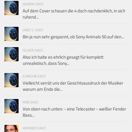
GERDM SAGT:
Auf dem Cover schauen die 4 doch nachdenklich, in sich
ruhend...
UWE S. SAGT:
Bin ja nun sehr gespannt, ob Sony Animals 50 auf den...
OLIVER SAGT:
Also ich halte es ehrlich gesagt für komplett
unrealistisch, dass Sony...
CHRISHB SAGT:
Vielleicht verrät uns der Gesichtsausdruck der Musiker
warum am Ende die...
ROB SAGT:
Von oben nach unten: - eine Telecaster - weißer Fender
Bass...
WERNER SAGT: