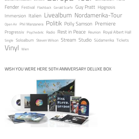
Fender
Guy Pratt
Festival
Hipgnosis
Gerald Scarfe
Flashback
Livealbum
Nordamerika-Tour
Italien
Immersion
Politik
Premiere
Polly Samson
Open Air
Phil Manzanera
Rest in Peace
Progressiv
Royal Albert Hall
Radio
Reunion
Psychedelic
Stream
Studio
Soloalbum
Tickets
Südamerika
Steven Wilson
Single
Vinyl
Wien
WISH YOU WERE HERE 50TH ANNIVERSARY DELUXE BOX