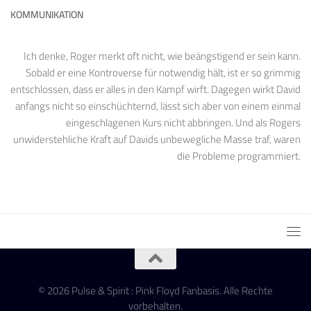
KOMMUNIKATION
Ich denke, Roger merkt oft nicht, wie beängstigend er sein kann.
Sobald er eine Kontroverse für notwendig hält, ist er so grimmig
entschlossen, dass er alles in den Kampf wirft. Dagegen wirkt David
anfangs nicht so einschüchternd, lässt sich aber von einem einmal
eingeschlagenen Kurs nicht abbringen. Und als Rogers
unwiderstehliche Kraft auf Davids unbewegliche Masse traf, waren
die Probleme programmiert.
© 2026 Pulse & Spirit : Pink Floyd Fanbasis. Alle Rechte
vorbehalten.