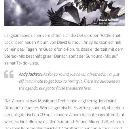
Langsam aber sicher verdichten sich die Details über “Rattle That
Lock”, dem neuen Album von David Gilmour. Andy Jackson schrieb
vor ein paar Tagen im Quadrofonic-Forum, dass er derzeit mit dem
Stereo-Mix beschäftigt sei. Danach steht der Surround-Mix auf
seiner To-do-Liste.
Andy Jackson:
As for surround, we haven’t finished it, I’m just
off in a minute to get back to mixing it. There is a surround on
the agenda, but got to finish the stereo first.
Das Album ist was Musik und Texte anbelangt fertig. Jetzt wird
Gilmour’s neuestes Werk abgemischt. Es wird spannend, ob neben
der obligatorischen CD noch andere Album Varianten veröffentlicht
werden. Eine Blu-ray, die den Surround-Sound Mix enthält, ist nach
Jacksons Kommentar gesichert. Veröffentlichungen auf Vinyl sind