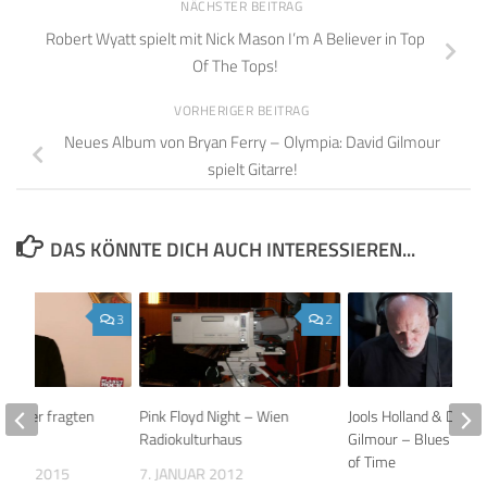
NÄCHSTER BEITRAG
Robert Wyatt spielt mit Nick Mason I’m A Believer in Top
Of The Tops!
VORHERIGER BEITRAG
Neues Album von Bryan Ferry – Olympia: David Gilmour
spielt Gitarre!
DAS KÖNNTE DICH AUCH INTERESSIEREN...
3
2
k Hörer fragten
Pink Floyd Night – Wien
Jools Holland & David
ers
Radiokulturhaus
Gilmour – Blues for t
of Time
MBER 2015
7. JANUAR 2012