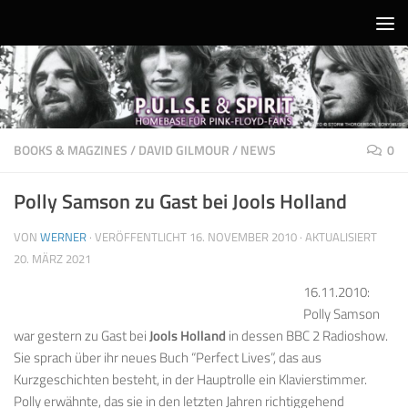
Unter dem Inhalt
BOOKS & MAGZINES
/
DAVID GILMOUR
/
NEWS
0
Polly Samson zu Gast bei Jools Holland
VON
WERNER
· VERÖFFENTLICHT
16. NOVEMBER 2010
· AKTUALISIERT
20. MÄRZ 2021
16.11.2010:
Polly Samson
war gestern zu Gast bei
Jools Holland
in dessen BBC 2 Radioshow.
Sie sprach über ihr neues Buch “Perfect Lives”, das aus
Kurzgeschichten besteht, in der Hauptrolle ein Klavierstimmer.
Polly erwähnte, das sie in den letzten Jahren richtiggehend