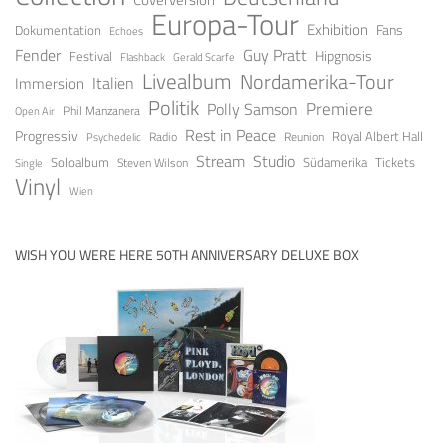
Europa-Tour
Exhibition
Fans
Dokumentation
Echoes
Fender
Guy Pratt
Festival
Hipgnosis
Gerald Scarfe
Flashback
Livealbum
Nordamerika-Tour
Italien
Immersion
Politik
Premiere
Polly Samson
Open Air
Phil Manzanera
Rest in Peace
Progressiv
Royal Albert Hall
Radio
Reunion
Psychedelic
Stream
Studio
Soloalbum
Tickets
Südamerika
Steven Wilson
Single
Vinyl
Wien
WISH YOU WERE HERE 50TH ANNIVERSARY DELUXE BOX