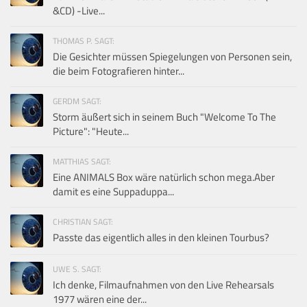
&CD) -Live...
THOMAS P. SAGT:
Die Gesichter müssen Spiegelungen von Personen sein,
die beim Fotografieren hinter...
GERDM SAGT:
Storm äußert sich in seinem Buch "Welcome To The
Picture": "Heute...
MATTHIAS SAGT:
Eine ANIMALS Box wäre natürlich schon mega.Aber
damit es eine Suppaduppa...
CHRISTIAN SAGT:
Passte das eigentlich alles in den kleinen Tourbus?
UWE S. SAGT:
Ich denke, Filmaufnahmen von den Live Rehearsals
1977 wären eine der...