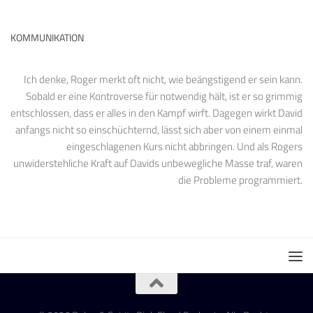
KOMMUNIKATION
Ich denke, Roger merkt oft nicht, wie beängstigend er sein kann.
Sobald er eine Kontroverse für notwendig hält, ist er so grimmig
entschlossen, dass er alles in den Kampf wirft. Dagegen wirkt David
anfangs nicht so einschüchternd, lässt sich aber von einem einmal
eingeschlagenen Kurs nicht abbringen. Und als Rogers
unwiderstehliche Kraft auf Davids unbewegliche Masse traf, waren
die Probleme programmiert.