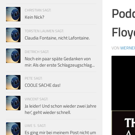
Podc
CHRISTIAN SAGT:
Kein Nick?
Floy
TORSTEN LAUMEN SAGT:
Claudia Fontaine, nicht Lafontaine.
VON
WERNE
DIETRICH SAGT:
Noch ein paar späte Gedanken von
mir: Als der erste Schlagzeugschlag...
PETE SAGT:
COOLE SACHE das!
VINCENT SAGT:
Ja leider! Und schon wieder zwei Jahre
her', geht wieder schnell.
UWE S. SAGT:
Es ging mir bei meinem Post nicht um