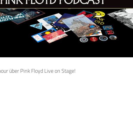
our über Pink Floyd Live on Stage!