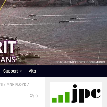
Support
Vita
WS
/
PINK FLOYD
/
9