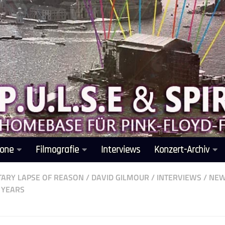
one
Filmografie
Interviews
Konzert-Archiv
ARY LAPSE OF REASON
/
DAVID GILMOUR
/
INTERVIEWS
/
NE
 YEARS