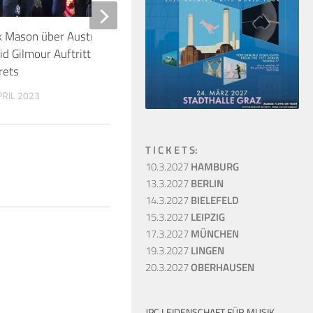
k Mason über Australien-Tour und
Roger Waters – The 
id Gilmour Auftritt mit Saucerful Of
Sessions erscheint a
rets
7. DEZEMBER 2022
PRIL 2023
T I C K E T S:
10.3.2027
HAMBURG
13.3.2027
BERLIN
14.3.2027
BIELEFELD
15.3.2027
LEIPZIG
17.3.2027
MÜNCHEN
19.3.2027
LINGEN
20.3.2027
OBERHAUSEN
JPC LEIDENSCHAFT FÜR MUSIK