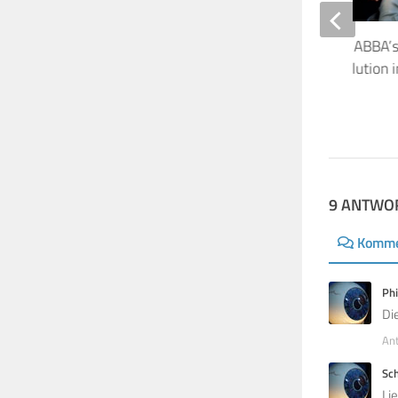
Rick Beato sprach mit ABBA’s
Ulvaeus über AI-Revolution i
Musikbranche
18. AUGUST 2023
9 ANTWO
Komme
Phi
Di
An
Sc
Li