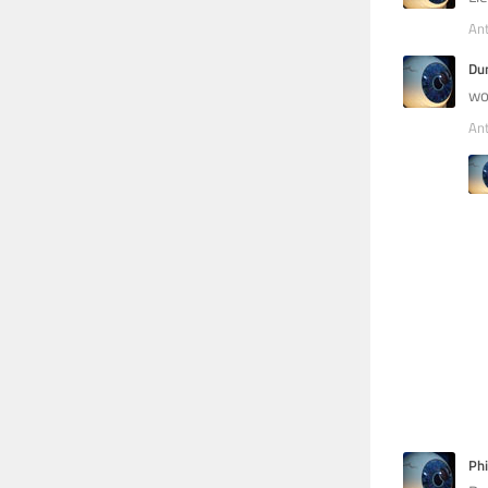
An
Du
wo
An
Phi