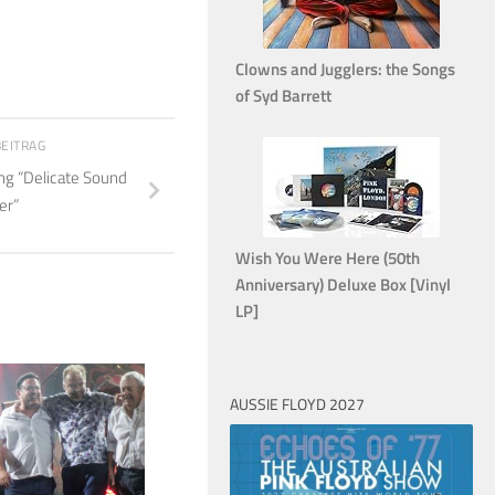
Clowns and Jugglers: the Songs
of Syd Barrett
BEITRAG
ing “Delicate Sound
er”
Wish You Were Here (50th
Anniversary) Deluxe Box [Vinyl
LP]
1
AUSSIE FLOYD 2027