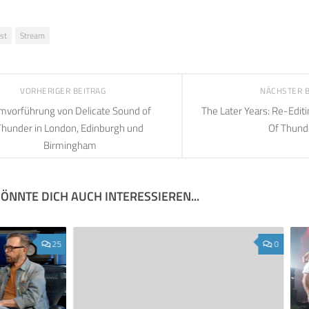
st
Stream
VORHERIGER BEITRAG
NÄCHSTER 
lmvorführung von Delicate Sound of
The Later Years: Re-Edit
Thunder in London, Edinburgh und
Of Thund
Birmingham
ÖNNTE DICH AUCH INTERESSIEREN...
25
0