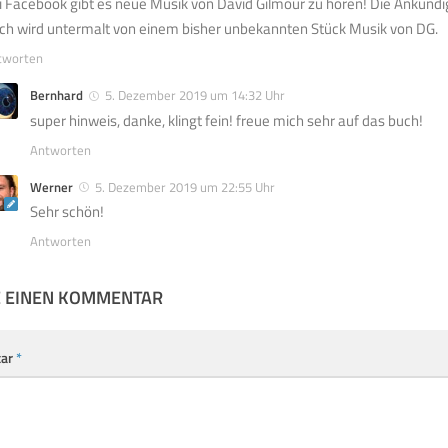
i Facebook gibt es neue Musik von David Gilmour zu hören! Die Ankünd
ch wird untermalt von einem bisher unbekannten Stück Musik von DG.
tworten
Bernhard
5. Dezember 2019 um 14:32 Uhr
super hinweis, danke, klingt fein! freue mich sehr auf das buch!
Antworten
Werner
5. Dezember 2019 um 22:55 Uhr
Sehr schön!
Antworten
E EINEN KOMMENTAR
ar
*