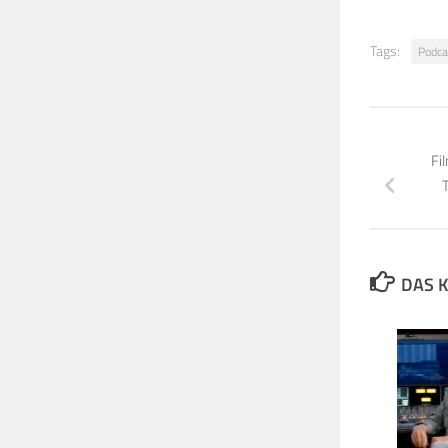
Tags:
Podca
Fi
DAS K