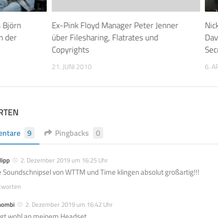
 Björn
Ex-Pink Floyd Manager Peter Jenner
Nic
n der
über Filesharing, Flatrates und
Dav
Copyrights
Sec
21. JUNI 2010
6. A
RTEN
ntare
9
Pingbacks
0
lipp
2. Dezember 2019 um 16:25 Uhr
e Soundschnipsel von WTTM und Time klingen absolut großartig!!!
tworten
hombi
2. Dezember 2019 um 16:42 Uhr
egt wohl an meinem Headset…