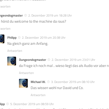
tworten
ngeondogmaster
2. Dezember 2019 um 18:28 Uhr
 hörst du welcome to the machine da raus?
tworten
Philipp
2. Dezember 2019 um 20:38 Uhr
Na gleich ganz am Anfang.
Antworten
Dungeondogmaster
2. Dezember 2019 um 23:01 Uhr
da Frage ich noch mal .. wieso liegt das als Audio vor aber n
Antworten
Michael W.
3. Dezember 2019 um 08:10 Uhr
Das wissen wohl nur David und Co.
Antworten
lipp
5. Dezember 2019 um 08:59 Uhr