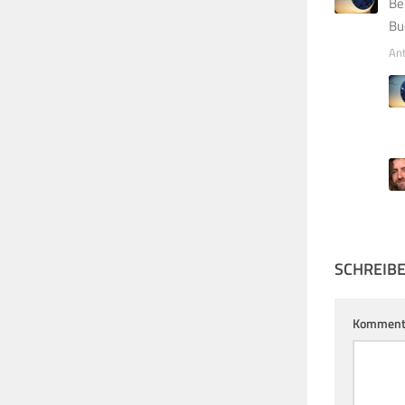
Be
Bu
An
SCHREIB
Komment