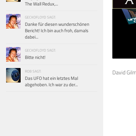
The Wall Redux,...
GECKOFLOYD SAGT:
Danke für diesen wunderschönen
Bericht! Ich bin auch froh, damals
dabei...
GECKOFLOYD SAGT:
Bitte nicht!
ROB SAGT:
David Gilm
Das UFO hat ein letztes Mal
abgehoben. Ich war zu der...