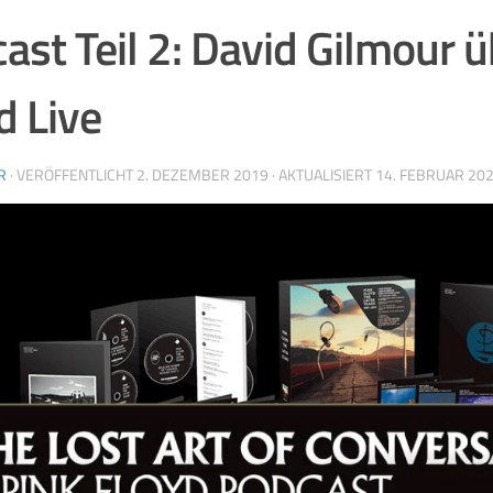
ast Teil 2: David Gilmour ü
d Live
R
· VERÖFFENTLICHT
2. DEZEMBER 2019
· AKTUALISIERT
14. FEBRUAR 20