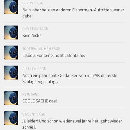
GERDM SAGT:
Nein, aber bei den anderen Fishermen-Auftritten war er
dabei
CHRISTIAN SAGT:
Kein Nick?
TORSTEN LAUMEN SAGT:
Claudia Fontaine, nicht Lafontaine.
DIETRICH SAGT:
Noch ein paar späte Gedanken von mir: Als der erste
Schlagzeugschlag...
PETE SAGT:
COOLE SACHE das!
VINCENT SAGT:
Ja leider! Und schon wieder zwei Jahre her', geht wieder
schnell.