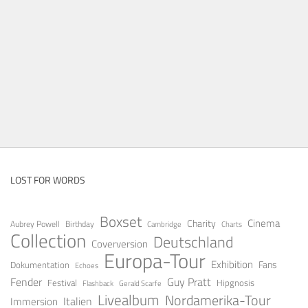
LOST FOR WORDS
Boxset
Cinema
Charity
Aubrey Powell
Birthday
Cambridge
Charts
Collection
Deutschland
Coverversion
Europa-Tour
Exhibition
Fans
Dokumentation
Echoes
Fender
Guy Pratt
Festival
Hipgnosis
Gerald Scarfe
Flashback
Livealbum
Nordamerika-Tour
Italien
Immersion