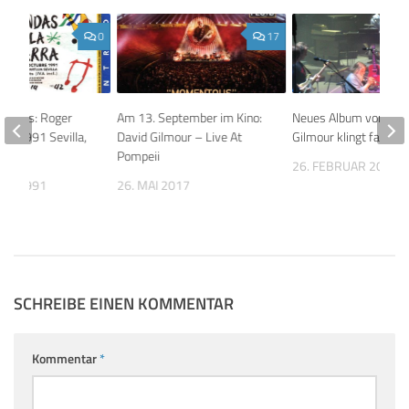
0
17
egends: Roger
Am 13. September im Kino:
Neues Album von Dav
10.1991 Sevilla,
David Gilmour – Live At
Gilmour klingt fantast
 Expo
Pompeii
26. FEBRUAR 2015
BER 1991
26. MAI 2017
SCHREIBE EINEN KOMMENTAR
Kommentar
*