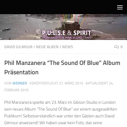
Unter dem Inhalt
DAVID GILMOUR
/
NEUE ALBEN
/
NEWS
0
Phil Manzanera “The Sound Of Blue” Album
Präsentation
VON
WERNER
· VERÖFFENTLICHT
27. MÄRZ 2015
· AKTUALISIERT
24.
FEBRUAR 2019
Phil Manzanera spielte am 23. März im Gibson Studio in London
sein neues Album “The Sound Of Blue” vor einem ausgewählten
Publikum! Selbstverständlich war unter den Gästen auch David
Gilmour anwesend! Wir haben zwar kein Foto, das seine