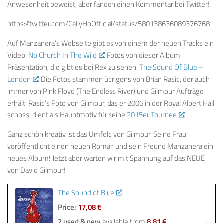
Anwesenheit beweist, aber fanden einen Kommentar bei Twitter!
https://twitter.com/CallyHoOfficial/status/580138636089376768
Auf Manzanera’s Webseite gibt es von einem der neuen Tracks ein
Video:
No Church In The Wild
. Fotos von dieser Album
Präsentation, die gibt es bei Rex zu sehen:
The Sound Of Blue –
London
. Die Fotos stammen übrigens von Brian Rasic, der auch
immer von Pink Floyd (The Endless River) und Gilmour Aufträge
erhält. Rasic’s Foto von Gilmour, das er 2006 in der Royal Albert Hall
schoss, dient als Hauptmotiv für seine
2015er Tournee
.
Ganz schön kreativ ist das Umfeld von Gilmour. Seine Frau
veröffentlicht einen neuen Roman und sein Freund Manzanera ein
neues Album! Jetzt aber warten wir mit Spannung auf das NEUE
von David Gilmour!
The Sound of Blue
Price:
17,08 €
2 used & new
available from
8,81 €