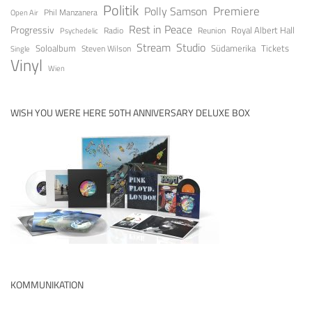
Politik
Premiere
Polly Samson
Open Air
Phil Manzanera
Rest in Peace
Progressiv
Royal Albert Hall
Radio
Reunion
Psychedelic
Stream
Studio
Soloalbum
Tickets
Südamerika
Steven Wilson
Single
Vinyl
Wien
WISH YOU WERE HERE 50TH ANNIVERSARY DELUXE BOX
KOMMUNIKATION