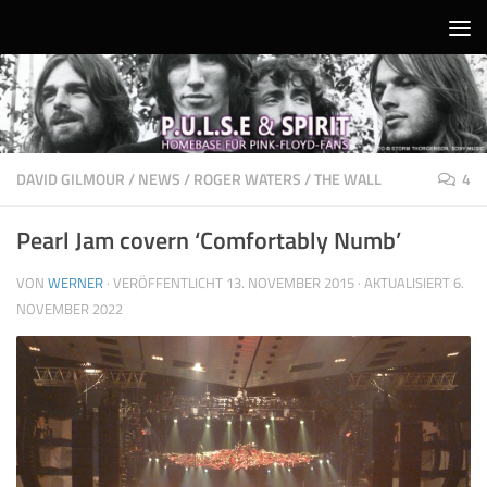
Unter dem Inhalt
DAVID GILMOUR
/
NEWS
/
ROGER WATERS
/
THE WALL
4
Pearl Jam covern ‘Comfortably Numb’
VON
WERNER
· VERÖFFENTLICHT
13. NOVEMBER 2015
· AKTUALISIERT
6.
NOVEMBER 2022