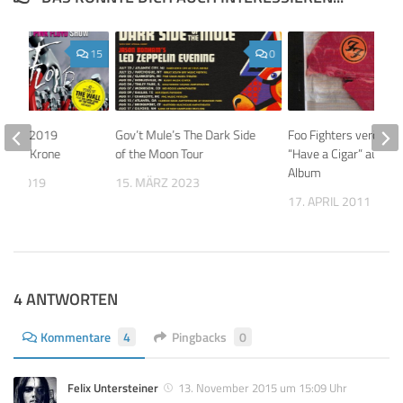
15
0
 22.10.2019
Gov’t Mule’s The Dark Side
Foo Fighters veröffen
ircus Krone
of the Moon Tour
“Have a Cigar” auf Vin
Album
BER 2019
15. MÄRZ 2023
17. APRIL 2011
4 ANTWORTEN
Kommentare
4
Pingbacks
0
Felix Untersteiner
13. November 2015 um 15:09 Uhr