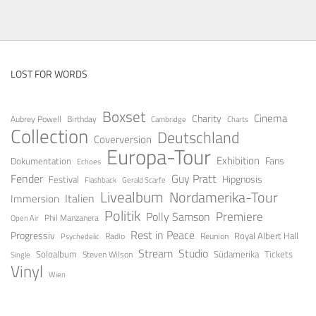
LOST FOR WORDS
Boxset
Cinema
Charity
Aubrey Powell
Birthday
Cambridge
Charts
Collection
Deutschland
Coverversion
Europa-Tour
Exhibition
Fans
Dokumentation
Echoes
Fender
Guy Pratt
Festival
Hipgnosis
Gerald Scarfe
Flashback
Livealbum
Nordamerika-Tour
Italien
Immersion
Politik
Premiere
Polly Samson
Open Air
Phil Manzanera
Rest in Peace
Progressiv
Royal Albert Hall
Radio
Reunion
Psychedelic
Stream
Studio
Soloalbum
Tickets
Südamerika
Steven Wilson
Single
Vinyl
Wien