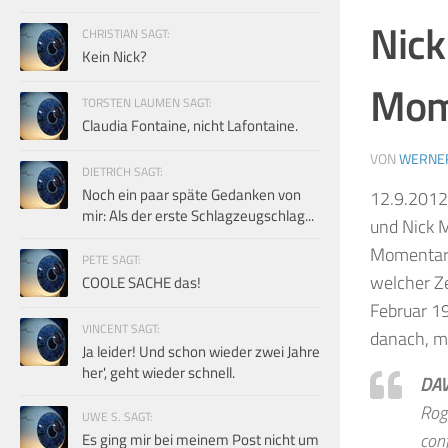
Nick
CHRISTIAN SAGT:
Kein Nick?
Mome
TORSTEN LAUMEN SAGT:
Claudia Fontaine, nicht Lafontaine.
VON
WERNE
DIETRICH SAGT:
Noch ein paar späte Gedanken von
12.9.2012
mir: Als der erste Schlagzeugschlag...
und Nick M
Momentary
PETE SAGT:
welcher Z
COOLE SACHE das!
Februar 19
VINCENT SAGT:
danach, m
Ja leider! Und schon wieder zwei Jahre
her', geht wieder schnell.
DAV
Rog
UWE S. SAGT:
con
Es ging mir bei meinem Post nicht um