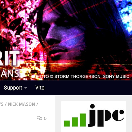
Support
Vita
WS
/
NICK MASON
/
0