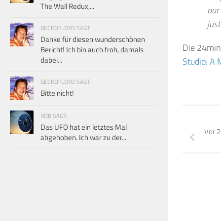
The Wall Redux,...
our
just
GECKOFLOYD SAGT:
Danke für diesen wunderschönen
Die 24minü
Bericht! Ich bin auch froh, damals
dabei...
Studio: A
GECKOFLOYD SAGT:
Bitte nicht!
ROB SAGT:
Das UFO hat ein letztes Mal
Vor 2
abgehoben. Ich war zu der...