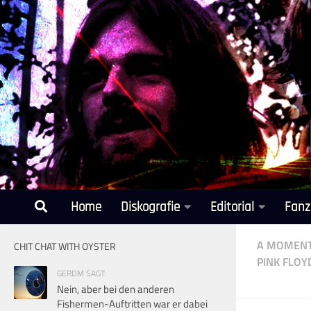
Unter dem Inhalt
Home
Diskografie
Editorial
Fanz
A MOMENT
CHIT CHAT WITH OYSTER
PINK FLOY
GERDM SAGT:
Nein, aber bei den anderen
Fishermen-Auftritten war er dabei