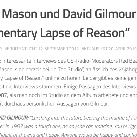
 Mason und David Gilmour
ntary Lapse of Reason”
R
· VERÖFFENTLICHT
12. SEPTEMBER 2012
· AKTUALISIERT
20. APRIL 2019
: Interessante Interviews des US-Radio-Moderators Red Bea
ason, sind derzeit bei “In The Studio”, anlässlich des 25jähr
 Lapse of Reason” online zu hören. Leider gibt es keine g
eit die Interviews stammen. Einige Passagen des Intervie
87, als man noch im Studio an dem Album arbeitete und and
it durchaus persönlichen Aussagen von Gilmour.
ID GILMOUR:
“Lurching into the future bearing the mantle of P
er in 1987 was a tough one, as anyone can imagine. You’re right
fident at the end and happy. Anyone would be happy and confid