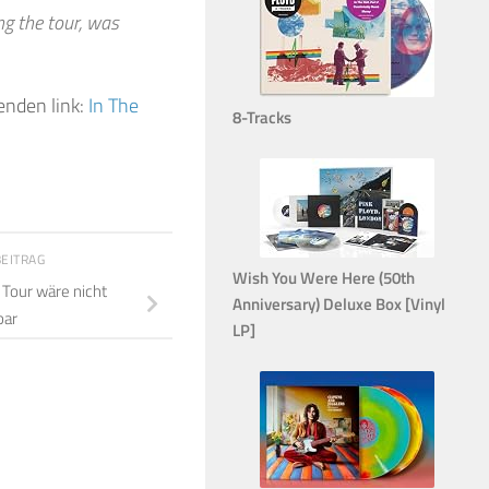
g the tour, was
enden link:
In The
8-Tracks
BEITRAG
Wish You Were Here (50th
 Tour wäre nicht
Anniversary) Deluxe Box [Vinyl
bar
LP]