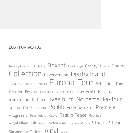
LOST FOR WORDS
Boxset
Cinema
Charity
Aubrey Powell
Birthday
Cambridge
Charts
Collection
Deutschland
Coverversion
Europa-Tour
Exhibition
Fans
Dokumentation
Echoes
Guy Pratt
Fender
Festival
Hipgnosis
Gerald Scarfe
Flashback
Livealbum
Nordamerika-Tour
Italien
Immersion
Politik
Premiere
Polly Samson
Open Air
Phil Manzanera
Rest in Peace
Progressiv
Radio
Reunion
Psychedelic
Stream
Studio
Soloalbum
Royal Albert Hall
Steven Wilson
Single
Vinyl
Tickets
Südamerika
Wien