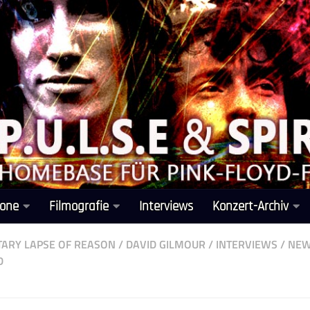
one
Filmografie
Interviews
Konzert-Archiv
ARY LAPSE OF REASON
/
DAVID GILMOUR
/
INTERVIEWS
/
NE
D