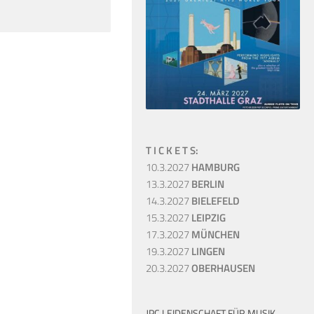
T I C K E T S:
10.3.2027
HAMBURG
13.3.2027
BERLIN
14.3.2027
BIELEFELD
15.3.2027
LEIPZIG
17.3.2027
MÜNCHEN
19.3.2027
LINGEN
20.3.2027
OBERHAUSEN
JPC LEIDENSCHAFT FÜR MUSIK