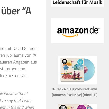
 über “A
rd mit David Gilmour
igen Jubiläums von “A
enaueren Angaben aus
ws stammen vom
ere aus der Zeit
8-Tracks/180g coloured vinyl
ink Floyd without
(Amazon Exclusive) [Vinyl LP]
 to say that I was
ent in the end when